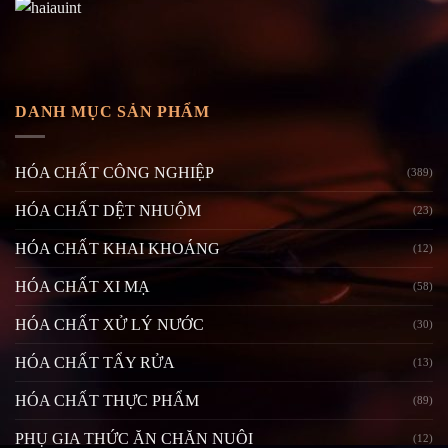
DANH MỤC SẢN PHẨM
HÓA CHẤT CÔNG NGHIỆP
(389)
HÓA CHẤT DỆT NHUỘM
(23)
HÓA CHẤT KHAI KHOÁNG
(12)
HÓA CHẤT XI MẠ
(58)
HÓA CHẤT XỬ LÝ NƯỚC
(30)
HÓA CHẤT TẨY RỬA
(13)
HÓA CHẤT THỰC PHẨM
(89)
PHỤ GIA THỨC ĂN CHĂN NUÔI
(12)