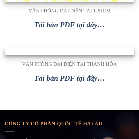
VĂN PHÒNG ĐẠI DIỆN TẠI TPHCM
Tải bản PDF tại đây…
VĂN PHÒNG ĐẠI DIỆN TẠI THANH HÓA
Tải bản PDF tại đây…
CÔNG TY CỔ PHẦN QUỐC TẾ HẢI ÂU