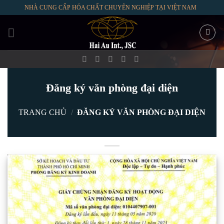
Skip
NHÀ CUNG CẤP HÓA CHẤT CHUYÊN NGHIỆP TẠI VIỆT NAM
to
content
Đăng ký văn phòng đại diện
TRANG CHỦ
/
ĐĂNG KÝ VĂN PHÒNG ĐẠI DIỆN