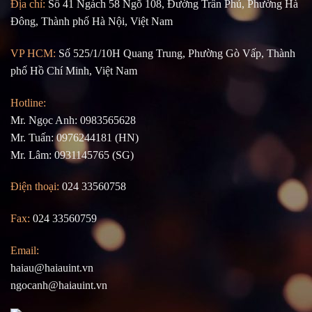
Địa chỉ:
Số 41 Ngách 58 Ngõ 108, Đường Trần Phú, Phường Hà
Đông, Thành phố Hà Nội, Việt Nam
VP HCM:
Số 525/1/10H Quang Trung, Phường Gò Vấp, Thành
phố Hồ Chí Minh, Việt Nam
Hotline:
Mr. Ngọc Anh: 0983565628
Mr. Tuấn: 0976244181 (HN)
Mr. Lâm: 0931145765 (SG)
Điện thoại:
024 33560758
Fax:
024 33560759
Email:
haiau@haiauint.vn
ngocanh@haiauint.vn