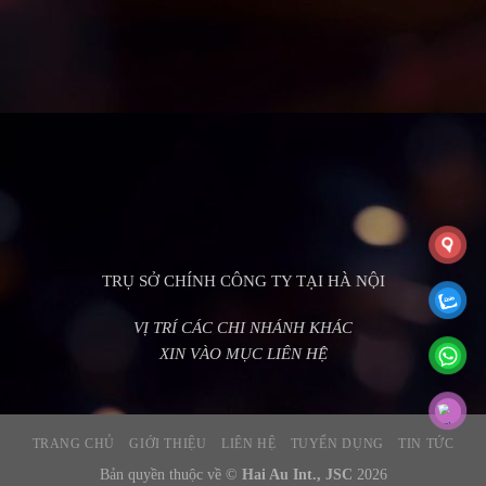
TRỤ SỞ CHÍNH CÔNG TY TẠI HÀ NỘI
VỊ TRÍ CÁC CHI NHÁNH KHÁC
XIN VÀO MỤC LIÊN HỆ
TRANG CHỦ
GIỚI THIỆU
LIÊN HỆ
TUYỂN DỤNG
TIN TỨC
Bản quyền thuộc về ©
Hai Au Int., JSC
2026