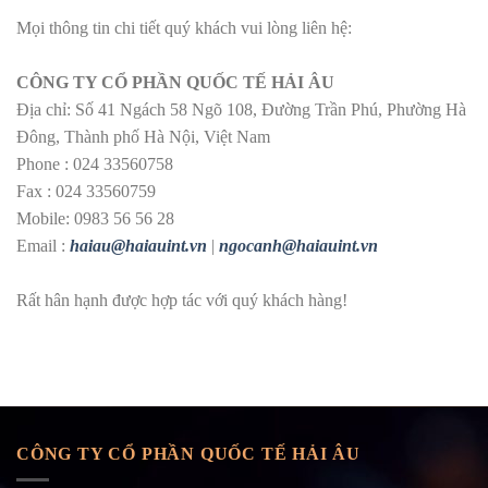
Mọi thông tin chi tiết quý khách vui lòng liên hệ:
CÔNG TY CỔ PHẦN QUỐC TẾ HẢI ÂU
Địa chỉ: Số 41 Ngách 58 Ngõ 108, Đường Trần Phú, Phường Hà
Đông, Thành phố Hà Nội, Việt Nam
Phone : 024 33560758
Fax : 024 33560759
Mobile: 0983 56 56 28
Email :
haiau@haiauint.vn
|
ngocanh@haiauint.vn
Rất hân hạnh được hợp tác với quý khách hàng!
CÔNG TY CỔ PHẦN QUỐC TẾ HẢI ÂU