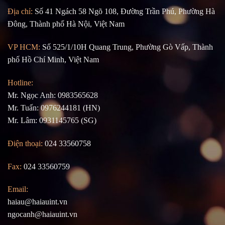
Địa chỉ:
Số 41 Ngách 58 Ngõ 108, Đường Trần Phú, Phường Hà
Đông, Thành phố Hà Nội, Việt Nam
VP HCM:
Số 525/1/10H Quang Trung, Phường Gò Vấp, Thành
phố Hồ Chí Minh, Việt Nam
Hotline:
Mr. Ngọc Anh: 0983565628
Mr. Tuấn: 0976244181 (HN)
Mr. Lâm: 0931145765 (SG)
Điện thoại:
024 33560758
Fax:
024 33560759
Email:
haiau@haiauint.vn
ngocanh@haiauint.vn