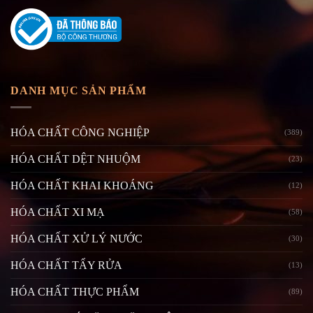
DANH MỤC SẢN PHẨM
HÓA CHẤT CÔNG NGHIỆP
(389)
HÓA CHẤT DỆT NHUỘM
(23)
HÓA CHẤT KHAI KHOÁNG
(12)
HÓA CHẤT XI MẠ
(58)
HÓA CHẤT XỬ LÝ NƯỚC
(30)
HÓA CHẤT TẨY RỬA
(13)
HÓA CHẤT THỰC PHẨM
(89)