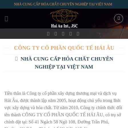
Skip
NHÀ CUNG CẤP HÓA CHẤT CHUYÊN NGHIỆP TẠI VIỆT NAM
to
content
CÔNG TY CỔ PHẦN QUỐC TẾ HẢI ÂU
NHÀ CUNG CẤP HÓA CHẤT CHUYÊN
NGHIỆP TẠI VIỆT NAM
Tiền thân là Công ty cổ phần xây dựng thương mại và dịch vụ
Hải Âu, được thành lập năm 2005, hoạt động chủ yếu trong lĩnh
vực xây dựng và hóa chất. Từ năm 2010, Công ty chính thức đổi
tên thành CÔNG TY CỔ PHẦN QUỐC TẾ HẢI ÂU, có trụ sở
chính đặt tại: Số 41 Ngách 58 Ngõ 108, Đường Trần Phú,