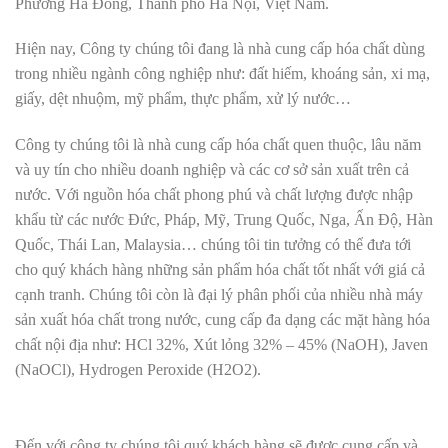
Phường Hà Đông, Thành phố Hà Nội, Việt Nam.
Hiện nay, Công ty chúng tôi đang là nhà cung cấp hóa chất dùng
trong nhiều ngành công nghiệp như: đất hiếm, khoáng sản, xi mạ,
giấy, dệt nhuộm, mỹ phẩm, thực phẩm, xử lý nước…
Công ty chúng tôi là nhà cung cấp hóa chất quen thuộc, lâu năm
và uy tín cho nhiều doanh nghiệp và các cơ sở sản xuất trên cả
nước. Với nguồn hóa chất phong phú và chất lượng được nhập
khẩu từ các nước Đức, Pháp, Mỹ, Trung Quốc, Nga, Ấn Độ, Hàn
Quốc, Thái Lan, Malaysia… chúng tôi tin tưởng có thể đưa tới
cho quý khách hàng những sản phẩm hóa chất tốt nhất với giá cả
cạnh tranh. Chúng tôi còn là đại lý phân phối của nhiều nhà máy
sản xuất hóa chất trong nước, cung cấp đa dạng các mặt hàng hóa
chất nội địa như: HCl 32%, Xút lỏng 32% – 45% (NaOH), Javen
(NaOCl), Hydrogen Peroxide (H2O2).
Đến với công ty chúng tôi quý khách hàng sẽ được cung cấp và