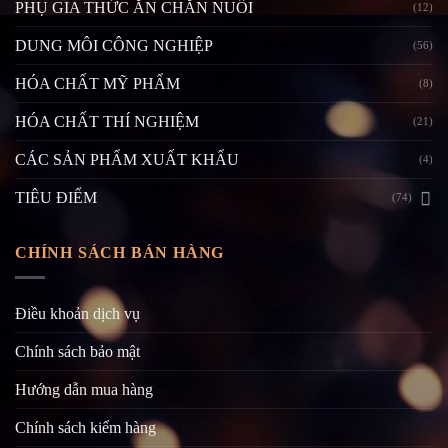
PHỤ GIA THỨC ĂN CHĂN NUÔI
(12)
DUNG MÔI CÔNG NGHIỆP
(56)
HÓA CHẤT MỸ PHẨM
(8)
HÓA CHẤT THÍ NGHIỆM
(21)
CÁC SẢN PHẨM XUẤT KHẨU
(4)
TIÊU ĐIỂM
(74)
CHÍNH SÁCH BÁN HÀNG
Điều khoản dịch vụ
Chính sách bảo mật
Hướng dẫn mua hàng
Chính sách kiểm hàng