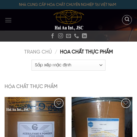
Skip
NHÀ CUNG CẤP HÓA CHẤT CHUYÊN NGHIỆP TẠI VIỆT NAM
to
content
TRANG CHỦ
/
HÓA CHẤT THỰC PHẨM
HÓA CHẤT THỰC PHẨM