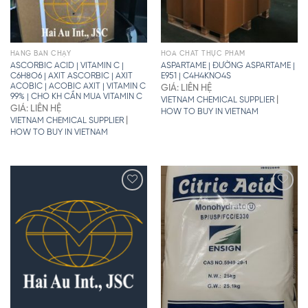
HÀNG BÁN CHẠY
HÓA CHẤT THỰC PHẨM
ASCORBIC ACID | VITAMIN C |
ASPARTAME | ĐƯỜNG ASPARTAME |
C6H8O6 | AXIT ASCORBIC | AXIT
E951 | C4H4KNO4S
ACOBIC | ACOBIC AXIT | VITAMIN C
GIÁ: LIÊN HỆ
99% | CHO KH CẦN MUA VITAMIN C
|
VIETNAM CHEMICAL SUPPLIER
GIÁ: LIÊN HỆ
HOW TO BUY IN VIETNAM
|
VIETNAM CHEMICAL SUPPLIER
HOW TO BUY IN VIETNAM