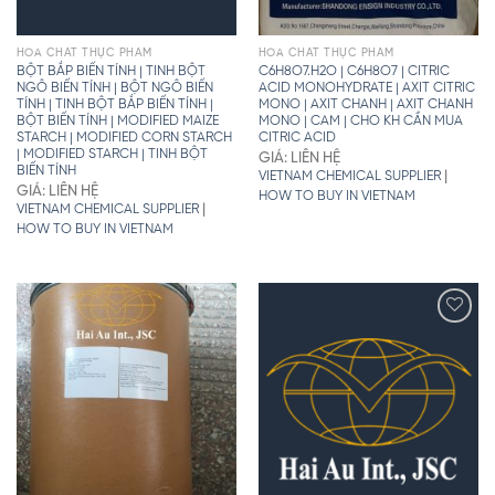
HÓA CHẤT THỰC PHẨM
HÓA CHẤT THỰC PHẨM
BỘT BẮP BIẾN TÍNH | TINH BỘT
C6H8O7.H2O | C6H8O7 | CITRIC
NGÔ BIẾN TÍNH | BỘT NGÔ BIẾN
ACID MONOHYDRATE | AXIT CITRIC
TÍNH | TINH BỘT BẮP BIẾN TÍNH |
MONO | AXIT CHANH | AXIT CHANH
BỘT BIẾN TÍNH | MODIFIED MAIZE
MONO | CAM | CHO KH CẦN MUA
STARCH | MODIFIED CORN STARCH
CITRIC ACID
| MODIFIED STARCH | TINH BỘT
GIÁ: LIÊN HỆ
BIẾN TÍNH
|
VIETNAM CHEMICAL SUPPLIER
GIÁ: LIÊN HỆ
HOW TO BUY IN VIETNAM
|
VIETNAM CHEMICAL SUPPLIER
HOW TO BUY IN VIETNAM