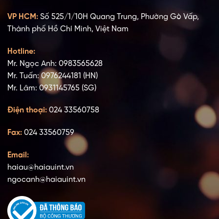
VP HCM:
Số 525/1/10H Quang Trung, Phường Gò Vấp,
Thành phố Hồ Chí Minh, Việt Nam
Hotline:
Mr. Ngọc Anh: 0983565628
Mr. Tuấn: 0976244181 (HN)
Mr. Lâm: 0931145765 (SG)
Điện thoại:
024 33560758
Fax:
024 33560759
Email:
haiau@haiauint.vn
ngocanh@haiauint.vn