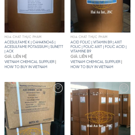
HÓA CHẤT THỰC PHẨM
HÓA CHẤT THỰC PHẨM
ACESULFAME K | C4H4KNO4S |
ACID FOLIC | VITAMIN B9 | AXIT
ACESULFAME POTASSIUM | SUNETT
FOLIC | FOLIC AXIT | FOLIC ACID |
| ACK
VITAMINE B9
GIÁ: LIÊN HỆ
GIÁ: LIÊN HỆ
|
|
VIETNAM CHEMICAL SUPPLIER
VIETNAM CHEMICAL SUPPLIER
HOW TO BUY IN VIETNAM
HOW TO BUY IN VIETNAM