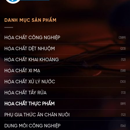
DANH MỤC SẢN PHẨM
HÓA CHẤT CÔNG NGHIỆP
(389)
HÓA CHẤT DỆT NHUỘM
(23)
HÓA CHẤT KHAI KHOÁNG
(12)
HÓA CHẤT XI MẠ
(58)
HÓA CHẤT XỬ LÝ NƯỚC
(30)
HÓA CHẤT TẨY RỬA
(13)
HÓA CHẤT THỰC PHẨM
(89)
PHỤ GIA THỨC ĂN CHĂN NUÔI
(12)
DUNG MÔI CÔNG NGHIỆP
(56)