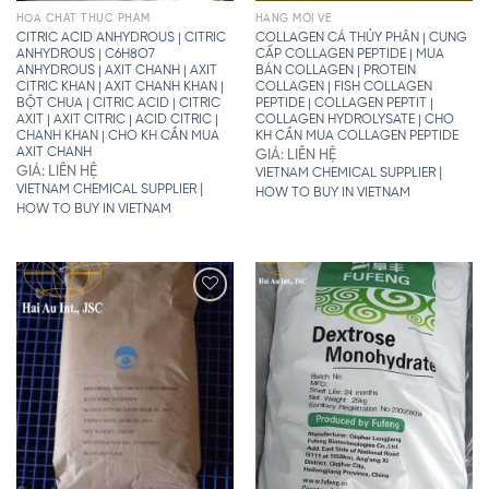
HÓA CHẤT THỰC PHẨM
HÀNG MỚI VỀ
CITRIC ACID ANHYDROUS | CITRIC
COLLAGEN CÁ THỦY PHÂN | CUNG
ANHYDROUS | C6H8O7
CẤP COLLAGEN PEPTIDE | MUA
ANHYDROUS | AXIT CHANH | AXIT
BÁN COLLAGEN | PROTEIN
CITRIC KHAN | AXIT CHANH KHAN |
COLLAGEN | FISH COLLAGEN
BỘT CHUA | CITRIC ACID | CITRIC
PEPTIDE | COLLAGEN PEPTIT |
AXIT | AXIT CITRIC | ACID CITRIC |
COLLAGEN HYDROLYSATE | CHO
CHANH KHAN | CHO KH CẦN MUA
KH CẦN MUA COLLAGEN PEPTIDE
AXIT CHANH
GIÁ: LIÊN HỆ
GIÁ: LIÊN HỆ
|
VIETNAM CHEMICAL SUPPLIER
|
VIETNAM CHEMICAL SUPPLIER
HOW TO BUY IN VIETNAM
HOW TO BUY IN VIETNAM