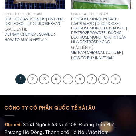
HÓA CHẤT THỰC PHẨM
HÓA CHẤT THỰC PHẨM
DEXTROSE ANHYDROUS | C6H12O6 |
DEXTROSE MONOHYDRATE |
DEXTROSOL | D-GLUCOSE KHAN
C6H12O6.H2O | D-GLUCOSE |
DEXTROSE MONO | DEXTROSOL |
GIÁ: LIÊN HỆ
DEXTROSE POWDER | ĐƯỜNG
|
VIETNAM CHEMICAL SUPPLIER
DEXTROSE MONO | CHO KH CẦN
HOW TO BUY IN VIETNAM
MUA DEXTROSE MONO
GIÁ: LIÊN HỆ
|
VIETNAM CHEMICAL SUPPLIER
HOW TO BUY IN VIETNAM
1
2
3
4
…
6
7
8
CÔNG TY CỔ PHẦN QUỐC TẾ HẢI ÂU
Địa chỉ:
Số 41 Ngách 58 Ngõ 108, Đường Trần Phú,
Phường Hà Đông, Thành phố Hà Nội, Việt Nam