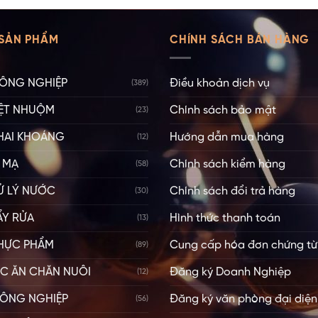
SẢN PHẨM
CHÍNH SÁCH BÁN HÀNG
ÔNG NGHIỆP
Điều khoản dịch vụ
(389)
ỆT NHUỘM
Chính sách bảo mật
(23)
HAI KHOÁNG
Hướng dẫn mua hàng
(12)
 MẠ
Chính sách kiểm hàng
(58)
Ử LÝ NƯỚC
Chính sách đổi trả hàng
(30)
ẨY RỬA
Hình thức thanh toán
(13)
HỰC PHẨM
Cung cấp hóa đơn chứng từ
(89)
ỨC ĂN CHĂN NUÔI
Đăng ký Doanh Nghiệp
(12)
ÔNG NGHIỆP
Đăng ký văn phòng đại diện
(56)