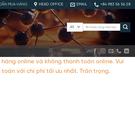
DẪN MUA HÀNG
HEAD OFFICE
EMAIL
+84 983 56 56 28
Tìm
kiếm:
hàng online và không thanh toán online. Vui
toán với chi phí tối ưu nhất. Trân trọng.