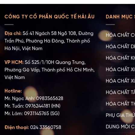
CÔNG TY CỔ PHẦN QUỐC TẾ HẢI ÂU
DANH MỤC 
Địa chỉ:
Số 41 Ngách 58 Ngõ 108, Đường
HÓA CHẤT C
Trần Phú, Phường Hà Đông, Thành phố
HÓA CHẤT D
Hà Nội, Việt Nam
HÓA CHẤT K
VP HCM:
Số 525/1/10H Quang Trung,
HÓA CHẤT XI
Phường Gò Vấp, Thành phố Hồ Chí Minh,
Việt Nam
HÓA CHẤT X
Hotline:
HÓA CHẤT T
Mr. Ngọc Anh: 0983565628
HÓA CHẤT T
Mr. Tuấn: 0976244181 (HN)
Mr. Lâm: 0931145765 (SG)
PHỤ GIA TH
DUNG MÔI C
Điện thoại:
024 33560758