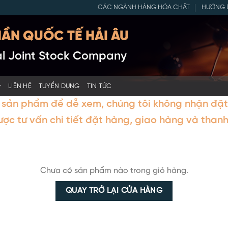
CÁC NGÀNH HÀNG HÓA CHẤT
HƯỚNG 
ẦN QUỐC TẾ HẢI ÂU
nal Joint Stock Company
LIÊN HỆ
TUYỂN DỤNG
TIN TỨC
 sản phẩm để dễ xem, chúng tôi không nhận đặt 
ược tư vấn chi tiết đặt hàng, giao hàng và thanh 
Chưa có sản phẩm nào trong giỏ hàng.
QUAY TRỞ LẠI CỬA HÀNG