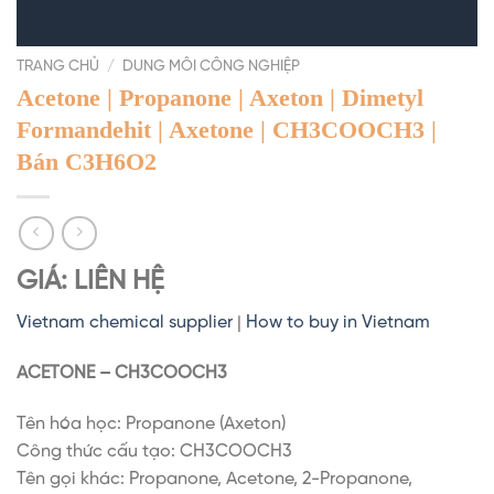
TRANG CHỦ
/
DUNG MÔI CÔNG NGHIỆP
Acetone | Propanone | Axeton | Dimetyl
Formandehit | Axetone | CH3COOCH3 |
Bán C3H6O2
GIÁ: LIÊN HỆ
Vietnam chemical supplier
|
How to buy in Vietnam
ACETONE – CH3COOCH3
Tên hóa học: Propanone (Axeton)
Công thức cấu tạo: CH3COOCH3
Tên gọi khác: Propanone, Acetone, 2-Propanone,