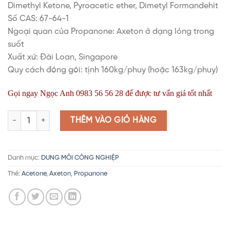
Dimethyl Ketone, Pyroacetic ether, Dimetyl Formandehit
Số CAS: 67-64-1
Ngoại quan của Propanone: Axeton ở dạng lỏng trong
suốt
Xuất xứ: Đài Loan, Singapore
Quy cách đóng gói: tịnh 160kg/phuy (hoặc 163kg/phuy)
Gọi ngay Ngọc Anh 0983 56 56 28 để được tư vấn giá tốt nhất
Acetone | Propanone | Axeton | Dimetyl Formandehit | Axetone
THÊM VÀO GIỎ HÀNG
Danh mục:
DUNG MÔI CÔNG NGHIỆP
Thẻ:
Acetone
,
Axeton
,
Propanone