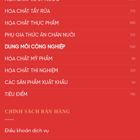
HÓA CHẤT TẨY RỬA
(13)
HÓA CHẤT THỰC PHẨM
(89)
PHỤ GIA THỨC ĂN CHĂN NUÔI
(12)
DUNG MÔI CÔNG NGHIỆP
(56)
HÓA CHẤT MỸ PHẨM
(8)
HÓA CHẤT THÍ NGHIỆM
(21)
CÁC SẢN PHẨM XUẤT KHẨU
(4)
TIÊU ĐIỂM
(74)
CHÍNH SÁCH BÁN HÀNG
Điều khoản dịch vụ