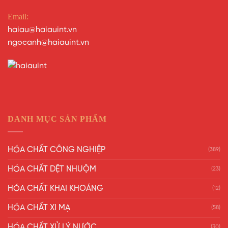
Email:
haiau@haiauint.vn
ngocanh@haiauint.vn
DANH MỤC SẢN PHẨM
HÓA CHẤT CÔNG NGHIỆP
(389)
HÓA CHẤT DỆT NHUỘM
(23)
HÓA CHẤT KHAI KHOÁNG
(12)
HÓA CHẤT XI MẠ
(58)
HÓA CHẤT XỬ LÝ NƯỚC
(30)