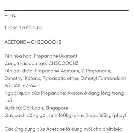
MÔ TẢ
THÔNG TIN BỔ SUNG
ACETONE – CH3COOCH3
Tên hóa học: Propanone (Axeton)
Công thức cấu tạo: CH3COOCH3
Tên gọi khác: Propanone, Acetone, 2-Propanone,
Dimethyl Ketone, Pyroacetic ether, Dimetyl Formandehit
Số CAS: 67-64-1
Ngoại quan của Propanone: Axeton ở dạng lỏng trong
suốt
Xuất xứ: Đài Loan, Singapore
Quy cách đóng gói: tịnh 160kg/phuy (hoặc 163kg/phuy)
Các ứng dụng của Acetone là dung môi cho chất béo,