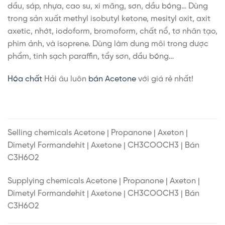
dầu, sáp, nhựa, cao su, xi măng, sơn, dầu bóng… Dùng
trong sản xuất methyl isobutyl ketone, mesityl oxit, axit
axetic, nhớt, iodoform, bromoform, chất nổ, tơ nhân tạo,
phim ảnh, và isoprene. Dùng làm dung môi trong dược
phẩm, tinh sạch paraffin, tẩy sơn, dầu bóng…
Hóa chất
Hải âu luôn
bán Acetone
với giá rẻ nhất!
Selling chemicals Acetone | Propanone | Axeton |
Dimetyl Formandehit | Axetone | CH3COOCH3 | Bán
C3H6O2
Supplying chemicals Acetone | Propanone | Axeton |
Dimetyl Formandehit | Axetone | CH3COOCH3 | Bán
C3H6O2