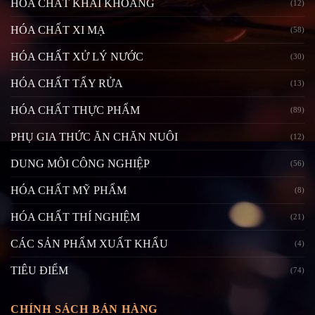
HÓA CHẤT KHAI KHOÁNG
(12)
HÓA CHẤT XI MẠ
(58)
HÓA CHẤT XỬ LÝ NƯỚC
(30)
HÓA CHẤT TẨY RỬA
(13)
HÓA CHẤT THỰC PHẨM
(89)
PHỤ GIA THỨC ĂN CHĂN NUÔI
(12)
DUNG MÔI CÔNG NGHIỆP
(56)
HÓA CHẤT MỸ PHẨM
(8)
HÓA CHẤT THÍ NGHIỆM
(21)
CÁC SẢN PHẨM XUẤT KHẨU
(4)
TIÊU ĐIỂM
(74)
CHÍNH SÁCH BÁN HÀNG