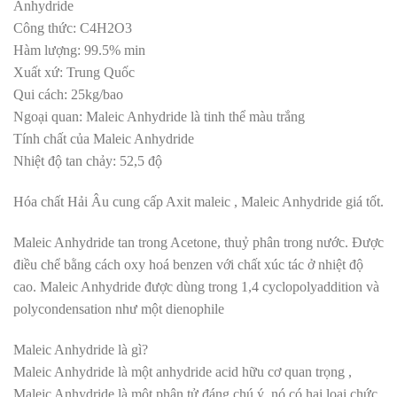
Anhydride
Công thức: C4H2O3
Hàm lượng: 99.5% min
Xuất xứ: Trung Quốc
Qui cách: 25kg/bao
Ngoại quan: Maleic Anhydride là tinh thể màu trắng
Tính chất của Maleic Anhydride
Nhiệt độ tan chảy: 52,5 độ
Hóa chất Hải Âu cung cấp Axit maleic , Maleic Anhydride giá tốt.
Maleic Anhydride tan trong Acetone, thuỷ phân trong nước. Được
điều chể bằng cách oxy hoá benzen với chất xúc tác ở nhiệt độ
cao. Maleic Anhydride được dùng trong 1,4 cyclopolyaddition và
polycondensation như một dienophile
Maleic Anhydride là gì?
Maleic Anhydride là một anhydride acid hữu cơ quan trọng ,
Maleic Anhydride là một phân tử đáng chú ý, nó có hai loại chức