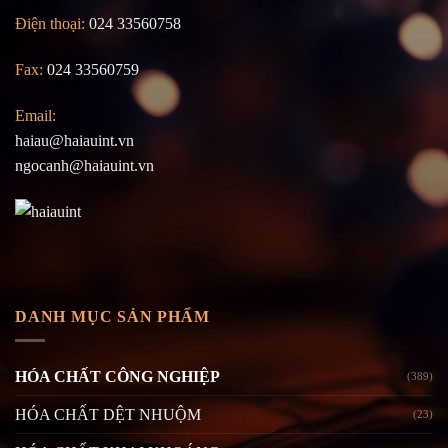
Điện thoại:
024 33560758
Fax:
024 33560759
Email:
haiau@haiauint.vn
ngocanh@haiauint.vn
DANH MỤC SẢN PHẨM
HÓA CHẤT CÔNG NGHIỆP
(389)
HÓA CHẤT DỆT NHUỘM
(23)