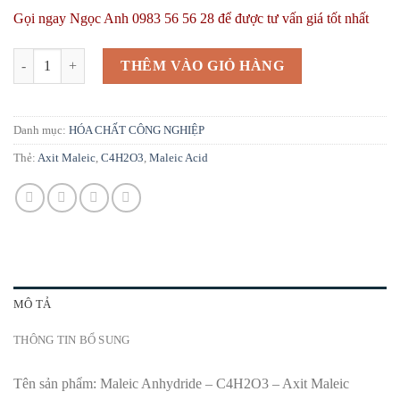
Gọi ngay Ngọc Anh 0983 56 56 28 để được tư vấn giá tốt nhất
Axit Maleic | Bán C4H2O3 | Maleic Anhydride | Maleic Resin | Maleic A
THÊM VÀO GIỎ HÀNG
Danh mục:
HÓA CHẤT CÔNG NGHIỆP
Thẻ:
Axit Maleic
,
C4H2O3
,
Maleic Acid
MÔ TẢ
THÔNG TIN BỔ SUNG
Tên sản phẩm: Maleic Anhydride – C4H2O3 – Axit Maleic