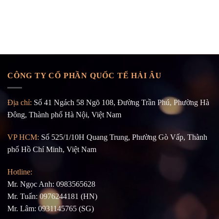
CÔNG TY CỔ PHẦN QUỐC TẾ HẢI ÂU
Địa chỉ:
Số 41 Ngách 58 Ngõ 108, Đường Trần Phú, Phường Hà
Đông, Thành phố Hà Nội, Việt Nam
VP HCM:
Số 525/1/10H Quang Trung, Phường Gò Vấp, Thành
phố Hồ Chí Minh, Việt Nam
Hotline:
Mr. Ngọc Anh: 0983565628
Mr. Tuấn: 0976244181 (HN)
Mr. Lâm: 0931145765 (SG)