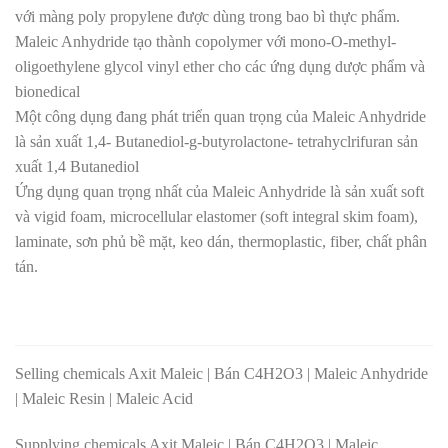
với màng poly propylene được dùng trong bao bì thực phẩm.
Maleic Anhydride tạo thành copolymer với mono-O-methyl-
oligoethylene glycol vinyl ether cho các ứng dụng dược phẩm và
bionedical
Một công dụng đang phát triển quan trọng của Maleic Anhydride
là sản xuất 1,4- Butanediol-g-butyrolactone- tetrahyclrifuran sản
xuất 1,4 Butanediol
Ứng dụng quan trọng nhất của Maleic Anhydride là sản xuất soft
và vigid foam, microcellular elastomer (soft integral skim foam),
laminate, sơn phủ bề mặt, keo dán, thermoplastic, fiber, chất phân
tán.
Selling chemicals Axit Maleic | Bán C4H2O3 | Maleic Anhydride
| Maleic Resin | Maleic Acid
Supplying chemicals Axit Maleic | Bán C4H2O3 | Maleic