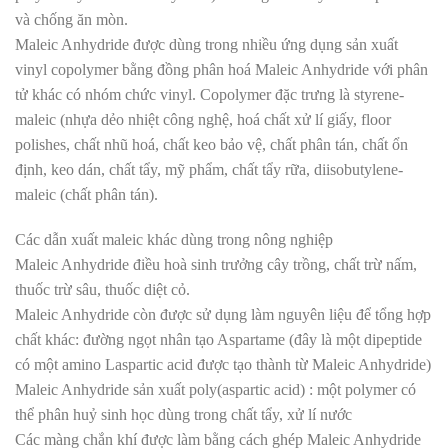
và chống ăn mòn.
Maleic Anhydride được dùng trong nhiều ứng dụng sản xuất
vinyl copolymer bằng đồng phân hoá Maleic Anhydride với phân
tử khác có nhóm chức vinyl. Copolymer đặc trưng là styrene-
maleic (nhựa dẻo nhiệt công nghệ, hoá chất xử lí giấy, floor
polishes, chất nhũ hoá, chất keo bảo vệ, chất phân tán, chất ổn
định, keo dán, chất tẩy, mỹ phẩm, chất tẩy rữa, diisobutylene-
maleic (chất phân tán).
Các dẫn xuất maleic khác dùng trong nông nghiệp
Maleic Anhydride điều hoà sinh trưởng cây trồng, chất trừ nấm,
thuốc trừ sâu, thuốc diệt cỏ.
Maleic Anhydride còn được sử dụng làm nguyên liệu để tổng hợp
chất khác: đường ngọt nhân tạo Aspartame (đây là một dipeptide
có một amino Laspartic acid được tạo thành từ Maleic Anhydride)
Maleic Anhydride sản xuất poly(aspartic acid) : một polymer có
thể phân huỷ sinh học dùng trong chất tẩy, xử lí nước
Các màng chắn khí được làm bằng cách ghép Maleic Anhydride