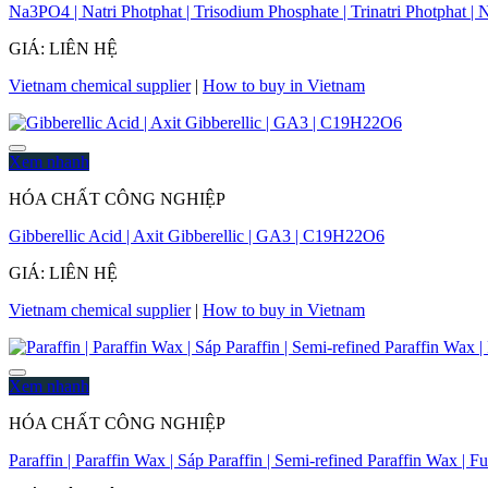
Na3PO4 | Natri Photphat | Trisodium Phosphate | Trinatri Photpha
GIÁ: LIÊN HỆ
Vietnam chemical supplier
|
How to buy in Vietnam
Xem nhanh
HÓA CHẤT CÔNG NGHIỆP
Gibberellic Acid | Axit Gibberellic | GA3 | C19H22O6
GIÁ: LIÊN HỆ
Vietnam chemical supplier
|
How to buy in Vietnam
Xem nhanh
HÓA CHẤT CÔNG NGHIỆP
Paraffin | Paraffin Wax | Sáp Paraffin | Semi-refined Paraffin Wax | F