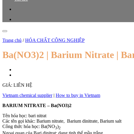
Trang chủ
/
HÓA CHẤT CÔNG NGHIỆP
Ba(NO3)2 | Barium Nitrate | Bari
GIÁ: LIÊN HỆ
Vietnam chemical supplier
|
How to buy in Vietnam
BARIUM NITRATE – Ba(NO3)2
Tên hóa học: bari nitrat
Các tên gọi khác: Barium nitrate, Barium dinitrate, Barium salt
Công thức hóa học: Ba(NO
)
3
2
Ngoại quan của Bari dinitrat: dạng tinh thế mầu trắng