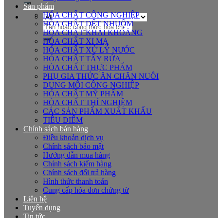
Sản phẩm
HÓA CHẤT CÔNG NGHIỆP
HÓA CHẤT DỆT NHUỘM
Tìm
HÓA CHẤT KHAI KHOÁNG
kiếm:
HÓA CHẤT XI MẠ
HÓA CHẤT XỬ LÝ NƯỚC
HÓA CHẤT TẨY RỬA
HÓA CHẤT THỰC PHẨM
PHỤ GIA THỨC ĂN CHĂN NUÔI
DUNG MÔI CÔNG NGHIỆP
HÓA CHẤT MỸ PHẨM
HÓA CHẤT THÍ NGHIỆM
CÁC SẢN PHẨM XUẤT KHẨU
TIÊU ĐIỂM
Chính sách bán hàng
Điều khoản dịch vụ
Chính sách bảo mật
Hướng dẫn mua hàng
Chính sách kiểm hàng
Chính sách đổi trả hàng
Hình thức thanh toán
Cung cấp hóa đơn chứng từ
Liên hệ
Tuyển dụng
Tin tức