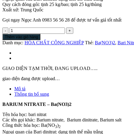
Quy cách đóng gói: tịnh 25 kg/bao; tịnh 25 kg/thùng
Xuất xứ: Trung Quốc
Gọi ngay Ngọc Anh 0983 56 56 28 để được tư vấn giá tốt nhất
Ba(NO3)2
|
Thêm vào giỏ hàng
Barium
Danh mục:
HÓA CHẤT CÔNG NGHIỆP
Thẻ:
Ba(NO3)2
,
Bari Nitr
Nitrate
|
Barium
Dinitrate
|
GIAO DIỆN TẠM THỜI, ĐANG UPLOAD…..
Bari
Nitrat
giao diện đang được upload…
|
Mô tả
Bari
Thông tin bổ sung
Nitrate
|
BARIUM NITRATE – Ba(NO3)2
Nitrat
Bari
Tên hóa học: bari nitrat
số
Các tên gọi khác: Barium nitrate, Barium dinitrate, Barium salt
lượng
Công thức hóa học: Ba(NO
)
3
2
Ngoại quan của Bari dinitrat: dạng tinh thế mầu trắng