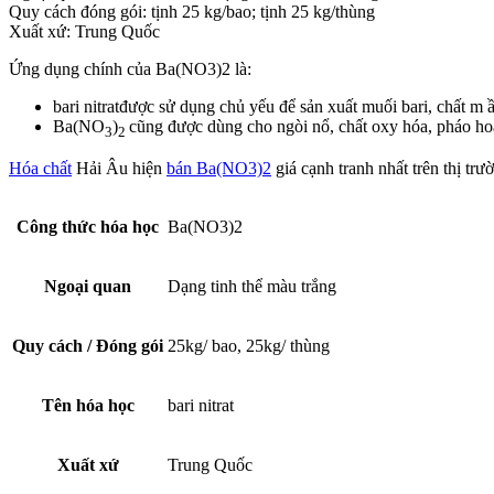
Quy cách đóng gói: tịnh 25 kg/bao; tịnh 25 kg/thùng
Xuất xứ: Trung Quốc
Ứng dụng chính của Ba(NO3)2 là:
bari nitratđược sử dụng chủ yếu để sản xuất muối bari, chất m
Ba(NO
)
cũng được dùng cho ngòi nổ, chất oxy hóa, pháo hoa 
3
2
Hóa chất
Hải Âu hiện
bán Ba(NO3)2
giá cạnh tranh nhất trên thị trư
Công thức hóa học
Ba(NO3)2
Ngoại quan
Dạng tinh thể màu trắng
Quy cách / Đóng gói
25kg/ bao, 25kg/ thùng
Tên hóa học
bari nitrat
Xuất xứ
Trung Quốc