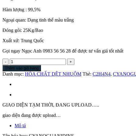
Hàm lượng : 99,5%
Ngoại quan: Dạng tinh thể màu trắng
Đóng gói: 25Kg/Bao
Xuất xứ: Trung Quốc
Gọi ngay Ngọc Anh 0983 56 56 28 để được tư vấn giá tốt nhất
DICYANDIAMIDE
|
Thêm vào giỏ hàng
C2H4N4
Danh mục:
HÓA CHẤT DỆT NHUỘM
Thẻ:
C2H4N4
,
CYANOGU
|
DCDA
|
DICYANDIAMIDE
99.5%
|
GIAO DIỆN TẠM THỜI, ĐANG UPLOAD…..
CYANOGUANIDINE
giao diện đang được upload…
số
lượng
Mô tả
Tên hóa học: CYANOGUANIDINE