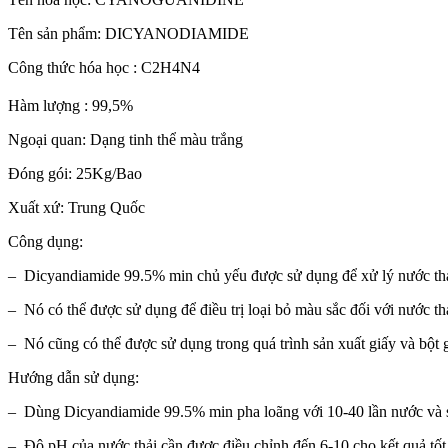
Tên sản phẩm: DICYANODIAMIDE
Công thức hóa học : C2H4N4
Hàm lượng : 99,5%
Ngoại quan: Dạng tinh thể màu trắng
Đóng gói: 25Kg/Bao
Xuất xứ: Trung Quốc
Công dụng:
– Dicyandiamide 99.5% min chủ yếu được sử dụng để xử lý nước thải
– Nó có thể được sử dụng để điều trị loại bỏ màu sắc đối với nước th
– Nó cũng có thể được sử dụng trong quá trình sản xuất giấy và bột 
Hướng dẫn sử dụng:
– Dùng Dicyandiamide 99.5% min pha loãng với 10-40 lần nước và sau 
– Độ pH của nước thải cần được điều chỉnh đến 6-10 cho kết quả tốt