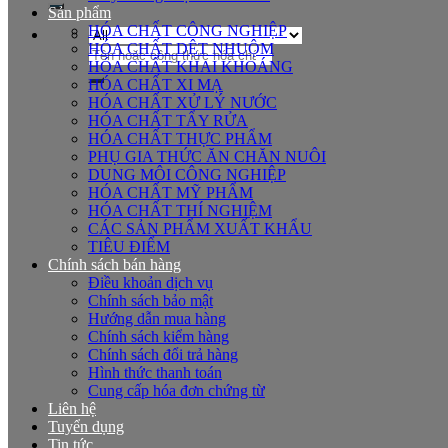
Sản phẩm
HÓA CHẤT CÔNG NGHIỆP
HÓA CHẤT DỆT NHUỘM
Tìm
HÓA CHẤT KHAI KHOÁNG
kiếm:
HÓA CHẤT XI MẠ
HÓA CHẤT XỬ LÝ NƯỚC
HÓA CHẤT TẨY RỬA
HÓA CHẤT THỰC PHẨM
PHỤ GIA THỨC ĂN CHĂN NUÔI
DUNG MÔI CÔNG NGHIỆP
HÓA CHẤT MỸ PHẨM
HÓA CHẤT THÍ NGHIỆM
CÁC SẢN PHẨM XUẤT KHẨU
TIÊU ĐIỂM
Chính sách bán hàng
Điều khoản dịch vụ
Chính sách bảo mật
Hướng dẫn mua hàng
Chính sách kiểm hàng
Chính sách đổi trả hàng
Hình thức thanh toán
Cung cấp hóa đơn chứng từ
Liên hệ
Tuyển dụng
Tin tức