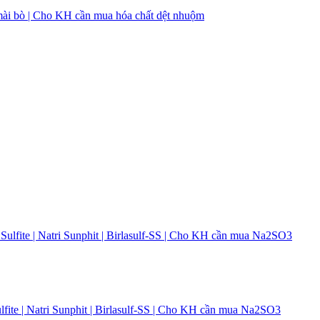
t mài bò | Cho KH cần mua hóa chất dệt nhuộm
fite | Natri Sunphit | Birlasulf-SS | Cho KH cần mua Na2SO3