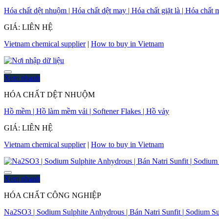
Hóa chất dệt nhuộm | Hóa chất dệt may | Hóa chất giặt là | Hóa chấ
GIÁ: LIÊN HỆ
Vietnam chemical supplier
|
How to buy in Vietnam
Xem nhanh
HÓA CHẤT DỆT NHUỘM
Hồ mềm | Hồ làm mềm vải | Softener Flakes | Hồ vảy
GIÁ: LIÊN HỆ
Vietnam chemical supplier
|
How to buy in Vietnam
Xem nhanh
HÓA CHẤT CÔNG NGHIỆP
Na2SO3 | Sodium Sulphite Anhydrous | Bán Natri Sunfit | Sodium Sul