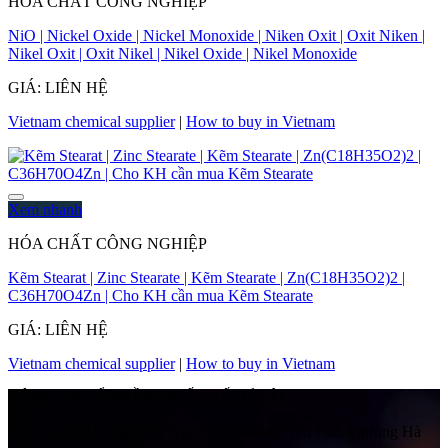
HÓA CHẤT CÔNG NGHIỆP
NiO | Nickel Oxide | Nickel Monoxide | Niken Oxit | Oxit Niken |
Nikel Oxit | Oxit Nikel | Nikel Oxide | Nikel Monoxide
GIÁ: LIÊN HỆ
Vietnam chemical supplier
|
How to buy in Vietnam
Xem nhanh
HÓA CHẤT CÔNG NGHIỆP
Kẽm Stearat | Zinc Stearate | Kẽm Stearate | Zn(C18H35O2)2 |
C36H70O4Zn | Cho KH cần mua Kẽm Stearate
GIÁ: LIÊN HỆ
Vietnam chemical supplier
|
How to buy in Vietnam
CÔNG TY CỔ PHẦN QUỐC TẾ HẢI ÂU
Địa chỉ:
Số 41 Ngách 58 Ngõ 108, Đường Trần Phú, Phường Hà