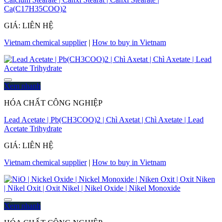
Ca(C17H35COO)2
GIÁ: LIÊN HỆ
Vietnam chemical supplier
|
How to buy in Vietnam
Xem nhanh
HÓA CHẤT CÔNG NGHIỆP
Lead Acetate | Pb(CH3COO)2 | Chì Axetat | Chì Axetate | Lead
Acetate Trihydrate
GIÁ: LIÊN HỆ
Vietnam chemical supplier
|
How to buy in Vietnam
Xem nhanh