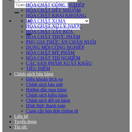
Tìm
HÓA CHẤT CÔNG NGHIỆP
kiếm:
HÓA CHẤT DỆT NHUỘM
HÓA CHẤT KHAI KHOÁNG
HÓA CHẤT XI MẠ
Tìm
HÓA CHẤT XỬ LÝ NƯỚC
kiếm:
HÓA CHẤT TẨY RỬA
HÓA CHẤT THỰC PHẨM
PHỤ GIA THỨC ĂN CHĂN NUÔI
DUNG MÔI CÔNG NGHIỆP
HÓA CHẤT MỸ PHẨM
HÓA CHẤT THÍ NGHIỆM
CÁC SẢN PHẨM XUẤT KHẨU
TIÊU ĐIỂM
Chính sách bán hàng
Điều khoản dịch vụ
Chính sách bảo mật
Hướng dẫn mua hàng
Chính sách kiểm hàng
Chính sách đổi trả hàng
Hình thức thanh toán
Cung cấp hóa đơn chứng từ
Liên hệ
Tuyển dụng
Tin tức