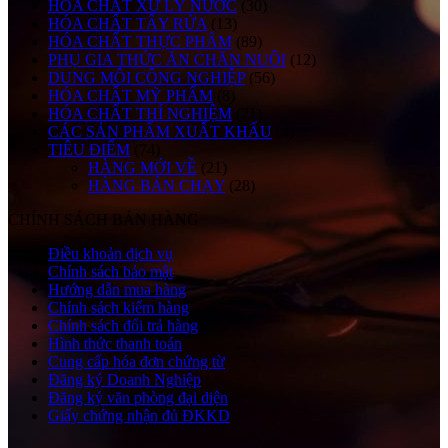
HÓA CHẤT XỬ LÝ NƯỚC
(30)
HÓA CHẤT TẨY RỬA
(13)
HÓA CHẤT THỰC PHẨM
(89)
PHỤ GIA THỨC ĂN CHĂN NUÔI
(12)
DUNG MÔI CÔNG NGHIỆP
(56)
HÓA CHẤT MỸ PHẨM
(8)
HÓA CHẤT THÍ NGHIỆM
(21)
CÁC SẢN PHẨM XUẤT KHẨU
(4)
TIÊU ĐIỂM
(74)
HÀNG MỚI VỀ
(21)
HÀNG BÁN CHẠY
(28)
CHÍNH SÁCH BÁN HÀNG
Điều khoản dịch vụ
Chính sách bảo mật
Hướng dẫn mua hàng
Chính sách kiểm hàng
Chính sách đổi trả hàng
Hình thức thanh toán
Cung cấp hóa đơn chứng từ
Đăng ký Doanh Nghiệp
Đăng ký văn phòng đại diện
Giấy chứng nhận đủ ĐKKD