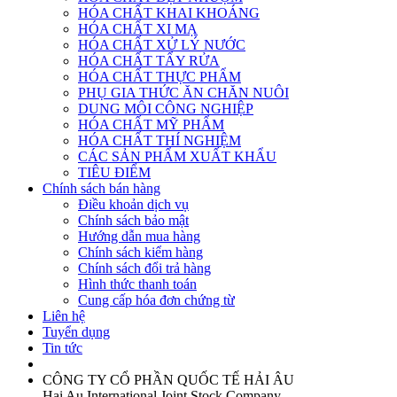
HÓA CHẤT KHAI KHOÁNG
HÓA CHẤT XI MẠ
HÓA CHẤT XỬ LÝ NƯỚC
HÓA CHẤT TẨY RỬA
HÓA CHẤT THỰC PHẨM
PHỤ GIA THỨC ĂN CHĂN NUÔI
DUNG MÔI CÔNG NGHIỆP
HÓA CHẤT MỸ PHẨM
HÓA CHẤT THÍ NGHIỆM
CÁC SẢN PHẨM XUẤT KHẨU
TIÊU ĐIỂM
Chính sách bán hàng
Điều khoản dịch vụ
Chính sách bảo mật
Hướng dẫn mua hàng
Chính sách kiểm hàng
Chính sách đổi trả hàng
Hình thức thanh toán
Cung cấp hóa đơn chứng từ
Liên hệ
Tuyển dụng
Tin tức
CÔNG TY CỔ PHẦN QUỐC TẾ HẢI ÂU
Hai Au International Joint Stock Company