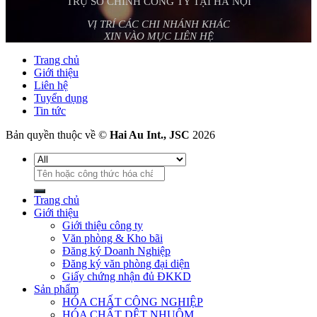
TRỤ SỞ CHÍNH CÔNG TY TẠI HÀ NỘI
VỊ TRÍ CÁC CHI NHÁNH KHÁC
XIN VÀO MỤC LIÊN HỆ
Trang chủ
Giới thiệu
Liên hệ
Tuyển dụng
Tin tức
Bản quyền thuộc về ©
Hai Au Int., JSC
2026
Tìm
kiếm:
Trang chủ
Giới thiệu
Giới thiệu công ty
Văn phòng & Kho bãi
Đăng ký Doanh Nghiệp
Đăng ký văn phòng đại diện
Giấy chứng nhận đủ ĐKKD
Sản phẩm
HÓA CHẤT CÔNG NGHIỆP
HÓA CHẤT DỆT NHUỘM