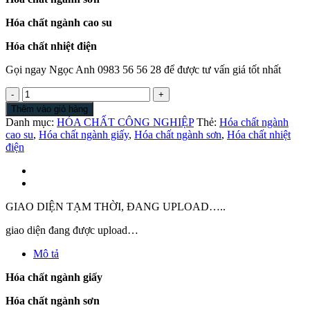
Hóa chất ngành cao su
Hóa chất nhiệt điện
Gọi ngay Ngọc Anh 0983 56 56 28 để được tư vấn giá tốt nhất
Hóa
chất
Thêm vào giỏ hàng
ngành
Danh mục:
HÓA CHẤT CÔNG NGHIỆP
Thẻ:
Hóa chất ngành
giấy
cao su
,
Hóa chất ngành giấy
,
Hóa chất ngành sơn
,
Hóa chất nhiệt
|
điện
Hóa
chất
ngành
sơn
|
GIAO DIỆN TẠM THỜI, ĐANG UPLOAD…..
Hóa
chất
giao diện đang được upload…
ngành
Mô tả
cao
su
Hóa chất ngành giấy
|
Hóa
Hóa chất ngành sơn
chất