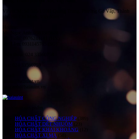
Đông, Thành phố Hà Nội, Việt Nam
VP HCM:
Số 525/1/10H Quang Trung, Phường Gò Vấp, Thành
phố Hồ Chí Minh, Việt Nam
Hotline:
Mr. Ngọc Anh: 0983565628
Mr. Tuấn: 0976244181 (HN)
Mr. Lâm: 0931145765 (SG)
Điện thoại:
024 33560758
Fax:
024 33560759
Email:
haiau@haiauint.vn
ngocanh@haiauint.vn
Danh mục sản phẩm
HÓA CHẤT CÔNG NGHIỆP
(389)
HÓA CHẤT DỆT NHUỘM
(23)
HÓA CHẤT KHAI KHOÁNG
(12)
HÓA CHẤT XI MẠ
(58)