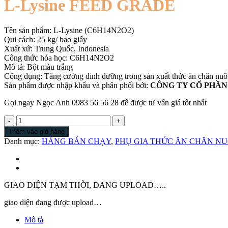
L-Lysine FEED GRADE
Tên sản phẩm: L-Lysine (C6H14N2O2)
Qui cách: 25 kg/ bao giấy
Xuất xứ: Trung Quốc, Indonesia
Công thức hóa học: C6H14N2O2
Mô tả: Bột màu trắng
Công dụng: Tăng cường dinh dưỡng trong sản xuất thức ăn chăn nu
Sản phẩm được nhập khẩu và phân phối bởi:
CÔNG TY CỔ PHẦN
Gọi ngay Ngọc Anh 0983 56 56 28 để được tư vấn giá tốt nhất
L-
Lysine
Thêm vào giỏ hàng
|
Danh mục:
HÀNG BÁN CHẠY
,
PHỤ GIA THỨC ĂN CHĂN NU
C6H14N2O2
|
Bán
Lysine
|
GIAO DIỆN TẠM THỜI, ĐANG UPLOAD…..
L-
Lysine
giao diện đang được upload…
for
Mô tả
Feed