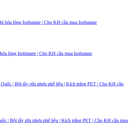
hí hóa lỏng Isobutane | Cho KH cần mua Isobutane
uốc | Bột tẩy rửa nhựa phế liệu | Kích trắng PET | Cho KH cần mua