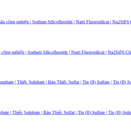
sâu công nghiệp | Sodium Silicofluoride | Natri Fluorosilicat | Na2Si
hate | Thiếc Sulphate | Bán Thiếc Sulfat | Tin (II) Sulfate | Tin (II)