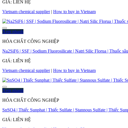
GIÁ: LIÊN HỆ
Vietnam chemical supplier
|
How to buy in Vietnam
Xem nhanh
HÓA CHẤT CÔNG NGHIỆP
Na2SiF6 | SSF | Sodium Fluorosilicate | Natri Silic Florua | Thuốc 
GIÁ: LIÊN HỆ
Vietnam chemical supplier
|
How to buy in Vietnam
Xem nhanh
HÓA CHẤT CÔNG NGHIỆP
SnSO4 | Thiếc Sunphat | Thiếc Sulfate | Stannous Sulfate | Thiếc Sunp
GIÁ: LIÊN HỆ