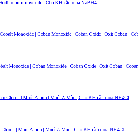
 | Sodiumbororohydride | Cho KH cần mua NaBH4
Cobalt Monoxide | Coban Monoxide | Coban Oxide | Oxit Coban | Cob
i Clorua | Muối Amon | Muối A Môn | Cho KH cần mua NH4Cl