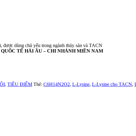
ôi, được dùng chủ yếu trong ngành thủy sản và TACN
 QUỐC TẾ HẢI ÂU – CHI NHÁNH MIỀN NAM
ÔI
,
TIÊU ĐIỂM
Thẻ:
C6H14N2O2
,
L-Lysine
,
L-Lysine cho TACN
,