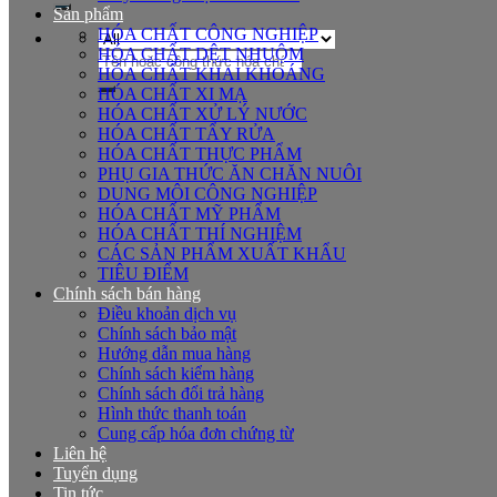
Sản phẩm
HÓA CHẤT CÔNG NGHIỆP
HÓA CHẤT DỆT NHUỘM
Tìm
HÓA CHẤT KHAI KHOÁNG
kiếm:
HÓA CHẤT XI MẠ
HÓA CHẤT XỬ LÝ NƯỚC
HÓA CHẤT TẨY RỬA
HÓA CHẤT THỰC PHẨM
PHỤ GIA THỨC ĂN CHĂN NUÔI
DUNG MÔI CÔNG NGHIỆP
HÓA CHẤT MỸ PHẨM
HÓA CHẤT THÍ NGHIỆM
CÁC SẢN PHẨM XUẤT KHẨU
TIÊU ĐIỂM
Chính sách bán hàng
Điều khoản dịch vụ
Chính sách bảo mật
Hướng dẫn mua hàng
Chính sách kiểm hàng
Chính sách đổi trả hàng
Hình thức thanh toán
Cung cấp hóa đơn chứng từ
Liên hệ
Tuyển dụng
Tin tức