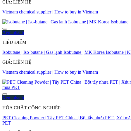
GIÁ: LIÊN HỆ
Vietnam chemical supplier
|
How to buy in Vietnam
Xem nhanh
TIÊU ĐIỂM
Isobutane | Iso-butane | Gas lạnh Isobutane | MK Korea Isobutane | 
GIÁ: LIÊN HỆ
Vietnam chemical supplier
|
How to buy in Vietnam
Xem nhanh
HÓA CHẤT CÔNG NGHIỆP
PET Cleaning Powder | Tẩy PET China | Bột tẩy nhựa PET | Xút mặt t
PET