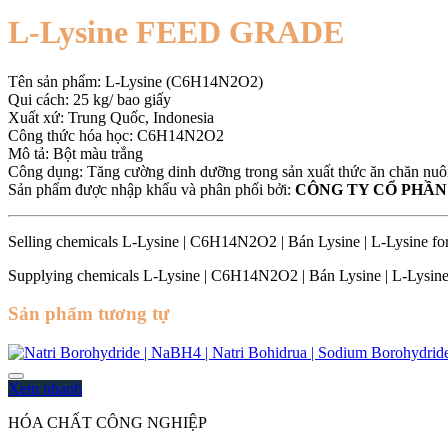
Grade
|
L-Lysine FEED GRADE
L-
Lysine
Feed
Tên sản phẩm: L-Lysine (C6H14N2O2)
|
Qui cách: 25 kg/ bao giấy
L-
Xuất xứ: Trung Quốc, Indonesia
Lysine
Công thức hóa học: C6H14N2O2
cho
Mô tả: Bột màu trắng
TACN
Công dụng: Tăng cường dinh dưỡng trong sản xuất thức ăn chăn nu
|
Sản phẩm được nhập khẩu và phân phối bởi:
CÔNG TY CỔ PHẦN
Lysine
Feed
Grade
Selling chemicals L-Lysine | C6H14N2O2 | Bán Lysine | L-Lysine fo
số
lượng
Supplying chemicals L-Lysine | C6H14N2O2 | Bán Lysine | L-Lysine
Sản phẩm tương tự
Xem nhanh
HÓA CHẤT CÔNG NGHIỆP