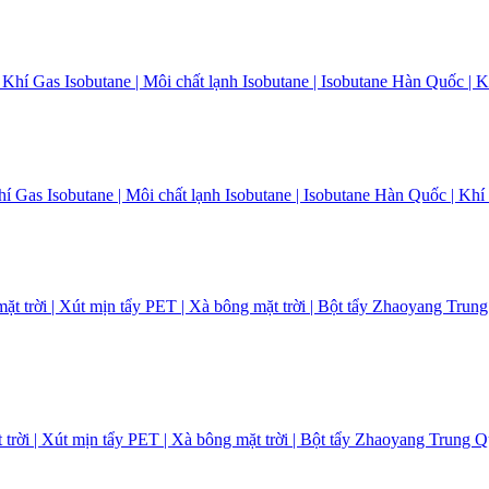
Khí Gas Isobutane | Môi chất lạnh Isobutane | Isobutane Hàn Quốc | K
rời | Xút mịn tẩy PET | Xà bông mặt trời | Bột tẩy Zhaoyang Trung Q