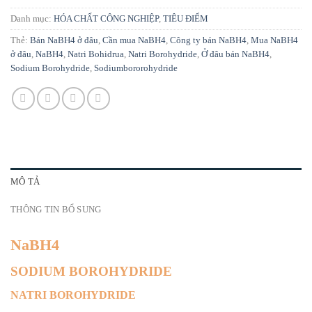
Danh mục:
HÓA CHẤT CÔNG NGHIỆP
,
TIÊU ĐIỂM
Thẻ:
Bán NaBH4 ở đâu
,
Cần mua NaBH4
,
Công ty bán NaBH4
,
Mua NaBH4
ở đâu
,
NaBH4
,
Natri Bohidrua
,
Natri Borohydride
,
Ở đâu bán NaBH4
,
Sodium Borohydride
,
Sodiumbororohydride
MÔ TẢ
THÔNG TIN BỔ SUNG
NaBH4
SODIUM BOROHYDRIDE
NATRI BOROHYDRIDE