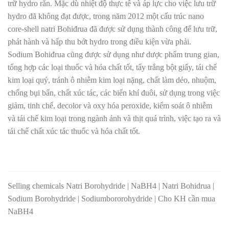
trữ hydro rắn. Mặc dù nhiệt độ thực tế và áp lực cho việc lưu trữ
hydro đã không đạt được, trong năm 2012 một cấu trúc nano
core-shell natri Bohiđrua đã được sử dụng thành công để lưu trữ,
phát hành và hấp thu bớt hydro trong điều kiện vừa phải.
Sodium Bohiđrua cũng được sử dụng như dược phẩm trung gian,
tổng hợp các loại thuốc và hóa chất tốt, tẩy trắng bột giấy, tái chế
kim loại quý, tránh ô nhiễm kim loại nặng, chất làm dẻo, nhuộm,
chống bụi bẩn, chất xúc tác, các biến khí đuôi, sử dụng trong việc
giảm, tinh chế, decolor và oxy hóa peroxide, kiểm soát ô nhiễm
và tái chế kim loại trong ngành ảnh và thịt quá trình, việc tạo ra và
tái chế chất xúc tác thuốc và hóa chất tốt.
Selling chemicals Natri Borohydride | NaBH4 | Natri Bohidrua |
Sodium Borohydride | Sodiumbororohydride | Cho KH cần mua
NaBH4