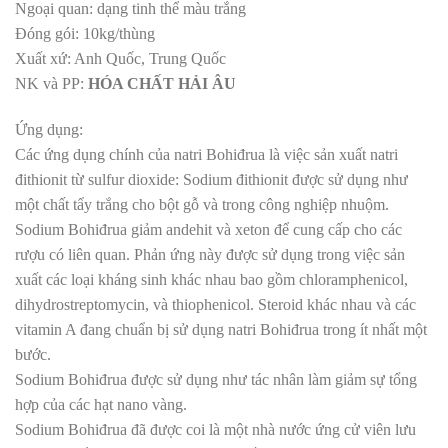
Ngoại quan: dạng tinh thể màu trắng
Đóng gói: 10kg/thùng
Xuất xứ: Anh Quốc, Trung Quốc
NK và PP:
HÓA CHẤT
HẢI ÂU
Ứng dụng:
Các ứng dụng chính của natri Bohiđrua là việc sản xuất natri
đithionit từ sulfur dioxide: Sodium đithionit được sử dụng như
một chất tẩy trắng cho bột gỗ và trong công nghiệp nhuộm.
Sodium Bohiđrua giảm andehit và xeton để cung cấp cho các
rượu có liên quan. Phản ứng này được sử dụng trong việc sản
xuất các loại kháng sinh khác nhau bao gồm chloramphenicol,
dihydrostreptomycin, và thiophenicol. Steroid khác nhau và các
vitamin A đang chuẩn bị sử dụng natri Bohiđrua trong ít nhất một
bước.
Sodium Bohiđrua được sử dụng như tác nhân làm giảm sự tổng
hợp của các hạt nano vàng.
Sodium Bohiđrua đã được coi là một nhà nước ứng cử viên lưu