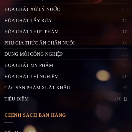
HÓA CHẤT XỬ LÝ NƯỚC
(30)
HÓA CHẤT TẨY RỬA
(13)
HÓA CHẤT THỰC PHẨM
(89)
PHỤ GIA THỨC ĂN CHĂN NUÔI
(12)
DUNG MÔI CÔNG NGHIỆP
(56)
HÓA CHẤT MỸ PHẨM
(8)
HÓA CHẤT THÍ NGHIỆM
(21)
CÁC SẢN PHẨM XUẤT KHẨU
(4)
TIÊU ĐIỂM
(74)
CHÍNH SÁCH BÁN HÀNG