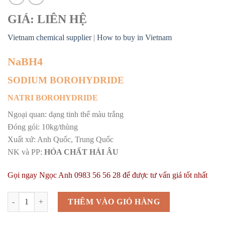
GIÁ: LIÊN HỆ
Vietnam chemical supplier
|
How to buy in Vietnam
NaBH4
SODIUM BOROHYDRIDE
NATRI BOROHYDRIDE
Ngoại quan: dạng tinh thể màu trắng
Đóng gói: 10kg/thùng
Xuất xứ: Anh Quốc, Trung Quốc
NK và PP:
HÓA CHẤT
HẢI ÂU
Gọi ngay Ngọc Anh 0983 56 56 28 để được tư vấn giá tốt nhất
Natri Borohydride | NaBH4 | Natri Bohidrua | Sodium Borohydride |
THÊM VÀO GIỎ HÀNG