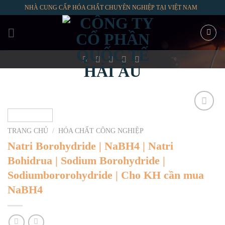
Skip
NHÀ CUNG CẤP HÓA CHẤT CHUYÊN NGHIỆP TẠI VIỆT NAM
to
content
TRANG CHỦ
/
HÓA CHẤT CÔNG NGHIỆP
Natri Borohydride | NaBH4 | Natri
Bohidrua | Sodium Borohydride |
Sodiumbororohydride | Cho KH cần mua
NaBH4