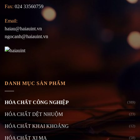
Fax:
024 33560759
Email:
haiau@haiauint.vn
ngocanh@haiauint.vn
DANH MỤC SẢN PHẨM
HÓA CHẤT CÔNG NGHIỆP
(389)
HÓA CHẤT DỆT NHUỘM
(23)
HÓA CHẤT KHAI KHOÁNG
(12)
HÓA CHẤT XI MẠ
(58)