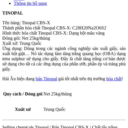
Thông tin bổ sung
số
lượng
TINOPAL
Tên hàng: Tinopal CBS-X
Thành phần hóa chất Tinopal CBS-X: C28H20Na2O6S2
Hình thức hóa chất Tinopal CBS-X: Dạng bột màu vàng
Đóng gói: Net 25kg/thùng
Xuất xứ: Trung Quốc
Ứng dụng: Dùng trong các ngành công nghiệp sản xuất giấy, sản
xuất bột giặt… Nó tác dụng làm tăng trắng quang học (OBA) dạng
tetra sulphur sử dụng cho giấy. Đây là chất tăng trắng cơ bản được
sử dụng cho tất cả các ứng dụng của phần ướt, phần ép và tráng phủ
giấy.
Hải Âu hiện đang
bán Tinopal
giá tốt nhất trên thị trường
hóa chất
!
Quy cách / Đóng gói
Net 25kg/thùng
Xuất xứ
Trung Quốc
Selling chemicals Tinopal | Bán Tinopal CBS-X | Chất tẩy trắng