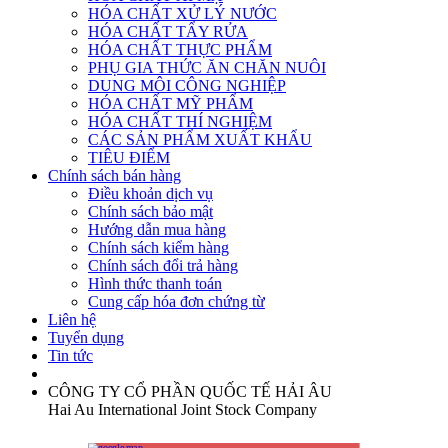
HÓA CHẤT XỬ LÝ NƯỚC
HÓA CHẤT TẨY RỬA
HÓA CHẤT THỰC PHẨM
PHỤ GIA THỨC ĂN CHĂN NUÔI
DUNG MÔI CÔNG NGHIỆP
HÓA CHẤT MỸ PHẨM
HÓA CHẤT THÍ NGHIỆM
CÁC SẢN PHẨM XUẤT KHẨU
TIÊU ĐIỂM
Chính sách bán hàng
Điều khoản dịch vụ
Chính sách bảo mật
Hướng dẫn mua hàng
Chính sách kiểm hàng
Chính sách đổi trả hàng
Hình thức thanh toán
Cung cấp hóa đơn chứng từ
Liên hệ
Tuyển dụng
Tin tức
CÔNG TY CỔ PHẦN QUỐC TẾ HẢI ÂU
Hai Au International Joint Stock Company