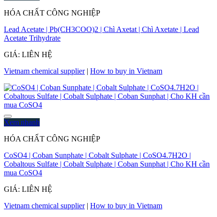
HÓA CHẤT CÔNG NGHIỆP
Lead Acetate | Pb(CH3COO)2 | Chì Axetat | Chì Axetate | Lead
Acetate Trihydrate
GIÁ: LIÊN HỆ
Vietnam chemical supplier
|
How to buy in Vietnam
Xem nhanh
HÓA CHẤT CÔNG NGHIỆP
CoSO4 | Coban Sunphate | Cobalt Sulphate | CoSO4.7H2O |
Cobaltous Sulfate | Cobalt Sulphate | Coban Sunphat | Cho KH cần
mua CoSO4
GIÁ: LIÊN HỆ
Vietnam chemical supplier
|
How to buy in Vietnam