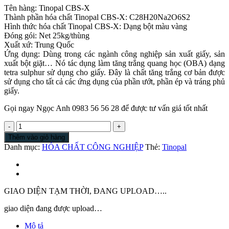
Tên hàng: Tinopal CBS-X
Thành phần hóa chất Tinopal CBS-X: C28H20Na2O6S2
Hình thức hóa chất Tinopal CBS-X: Dạng bột màu vàng
Đóng gói: Net 25kg/thùng
Xuất xứ: Trung Quốc
Ứng dụng: Dùng trong các ngành công nghiệp sản xuất giấy, sản
xuất bột giặt… Nó tác dụng làm tăng trắng quang học (OBA) dạng
tetra sulphur sử dụng cho giấy. Đây là chất tăng trắng cơ bản được
sử dụng cho tất cả các ứng dụng của phần ướt, phần ép và tráng phủ
giấy.
Gọi ngay Ngọc Anh 0983 56 56 28 để được tư vấn giá tốt nhất
Tinopal
|
Thêm vào giỏ hàng
Bán
Danh mục:
HÓA CHẤT CÔNG NGHIỆP
Thẻ:
Tinopal
Tinopal
CBS-
X
|
Chất
GIAO DIỆN TẠM THỜI, ĐANG UPLOAD…..
tẩy
trắng
giao diện đang được upload…
quang
Mô tả
học