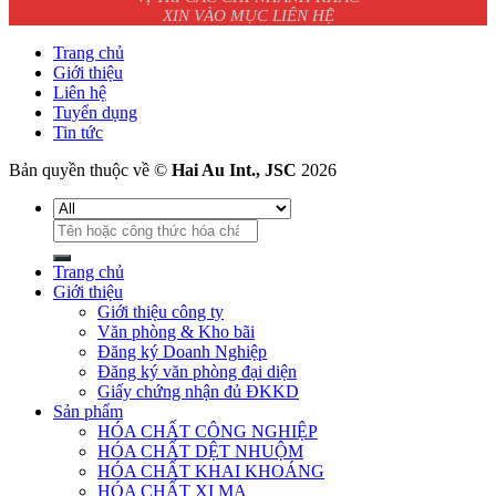
XIN VÀO MỤC LIÊN HỆ
Trang chủ
Giới thiệu
Liên hệ
Tuyển dụng
Tin tức
Bản quyền thuộc về ©
Hai Au Int., JSC
2026
Tìm
kiếm:
Trang chủ
Giới thiệu
Giới thiệu công ty
Văn phòng & Kho bãi
Đăng ký Doanh Nghiệp
Đăng ký văn phòng đại diện
Giấy chứng nhận đủ ĐKKD
Sản phẩm
HÓA CHẤT CÔNG NGHIỆP
HÓA CHẤT DỆT NHUỘM
HÓA CHẤT KHAI KHOÁNG
HÓA CHẤT XI MẠ