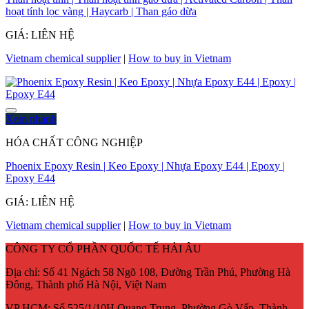
hoạt tính lọc vàng | Haycarb | Than gáo dừa
GIÁ: LIÊN HỆ
Vietnam chemical supplier
|
How to buy in Vietnam
Xem nhanh
HÓA CHẤT CÔNG NGHIỆP
Phoenix Epoxy Resin | Keo Epoxy | Nhựa Epoxy E44 | Epoxy |
Epoxy E44
GIÁ: LIÊN HỆ
Vietnam chemical supplier
|
How to buy in Vietnam
CÔNG TY CỔ PHẦN QUỐC TẾ HẢI ÂU
Địa chỉ:
Số 41 Ngách 58 Ngõ 108, Đường Trần Phú, Phường Hà
Đông, Thành phố Hà Nội, Việt Nam
VP HCM:
Số 525/1/10H Quang Trung, Phường Gò Vấp, Thành