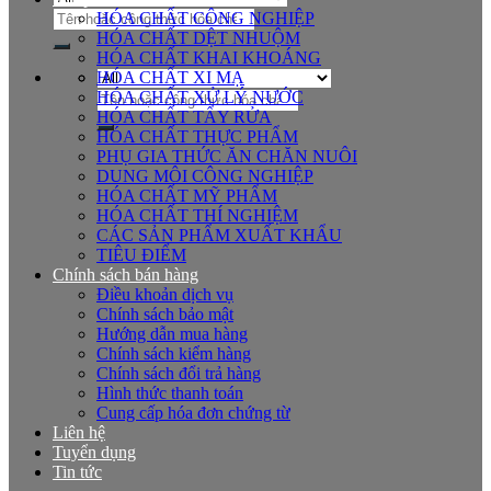
Tìm
HÓA CHẤT CÔNG NGHIỆP
kiếm:
HÓA CHẤT DỆT NHUỘM
HÓA CHẤT KHAI KHOÁNG
HÓA CHẤT XI MẠ
Tìm
HÓA CHẤT XỬ LÝ NƯỚC
kiếm:
HÓA CHẤT TẨY RỬA
HÓA CHẤT THỰC PHẨM
PHỤ GIA THỨC ĂN CHĂN NUÔI
DUNG MÔI CÔNG NGHIỆP
HÓA CHẤT MỸ PHẨM
HÓA CHẤT THÍ NGHIỆM
CÁC SẢN PHẨM XUẤT KHẨU
TIÊU ĐIỂM
Chính sách bán hàng
Điều khoản dịch vụ
Chính sách bảo mật
Hướng dẫn mua hàng
Chính sách kiểm hàng
Chính sách đổi trả hàng
Hình thức thanh toán
Cung cấp hóa đơn chứng từ
Liên hệ
Tuyển dụng
Tin tức