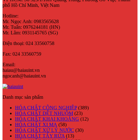
phố Hồ Chí Minh, Việt Nam
Hotline:
Mr. Ngọc Anh: 0983565628
Mr. Tuấn: 0976244181 (HN)
Mr. Lâm: 0931145765 (SG)
Điện thoại:
024 33560758
Fax:
024 33560759
Email:
haiau@haiauint.vn
ngocanh@haiauint.vn
Danh mục sản phẩm
HÓA CHẤT CÔNG NGHIỆP
(389)
HÓA CHẤT DỆT NHUỘM
(23)
HÓA CHẤT KHAI KHOÁNG
(12)
HÓA CHẤT XI MẠ
(58)
HÓA CHẤT XỬ LÝ NƯỚC
(30)
HÓA CHẤT TẨY RỬA
(13)