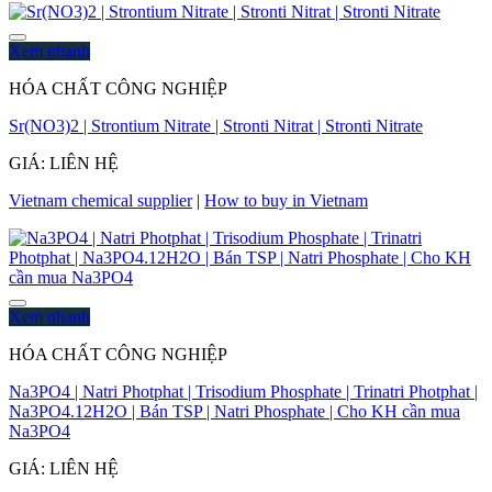
Xem nhanh
HÓA CHẤT CÔNG NGHIỆP
Sr(NO3)2 | Strontium Nitrate | Stronti Nitrat | Stronti Nitrate
GIÁ: LIÊN HỆ
Vietnam chemical supplier
|
How to buy in Vietnam
Xem nhanh
HÓA CHẤT CÔNG NGHIỆP
Na3PO4 | Natri Photphat | Trisodium Phosphate | Trinatri Photphat |
Na3PO4.12H2O | Bán TSP | Natri Phosphate | Cho KH cần mua
Na3PO4
GIÁ: LIÊN HỆ