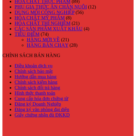
HÓA CHẤT THỰC PHẨM
(89)
PHỤ GIA THỨC ĂN CHĂN NUÔI
(12)
DUNG MÔI CÔNG NGHIỆP
(56)
HÓA CHẤT MỸ PHẨM
(8)
HÓA CHẤT THÍ NGHIỆM
(21)
CÁC SẢN PHẨM XUẤT KHẨU
(4)
TIÊU ĐIỂM
(74)
HÀNG MỚI VỀ
(21)
HÀNG BÁN CHẠY
(28)
CHÍNH SÁCH BÁN HÀNG
Điều khoản dịch vụ
Chính sách bảo mật
Hướng dẫn mua hàng
Chính sách kiểm hàng
Chính sách đổi trả hàng
Hình thức thanh toán
Cung cấp hóa đơn chứng từ
Đăng ký Doanh Nghiệp
Đăng ký văn phòng đại diện
Giấy chứng nhận đủ ĐKKD