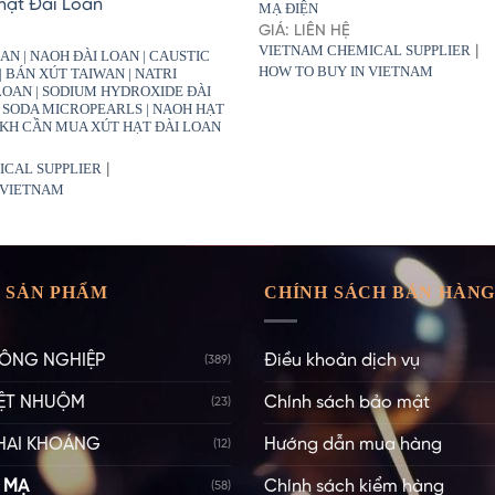
MẠ ĐIỆN
GIÁ: LIÊN HỆ
VIETNAM CHEMICAL SUPPLIER
|
AN | NAOH ĐÀI LOAN | CAUSTIC
HOW TO BUY IN VIETNAM
| BÁN XÚT TAIWAN | NATRI
LOAN | SODIUM HYDROXIDE ĐÀI
C SODA MICROPEARLS | NAOH HẠT
O KH CẦN MUA XÚT HẠT ĐÀI LOAN
ICAL SUPPLIER
|
 VIETNAM
 SẢN PHẨM
CHÍNH SÁCH BÁN HÀN
ÔNG NGHIỆP
Điều khoản dịch vụ
(389)
ỆT NHUỘM
Chính sách bảo mật
(23)
HAI KHOÁNG
Hướng dẫn mua hàng
(12)
 MẠ
Chính sách kiểm hàng
(58)