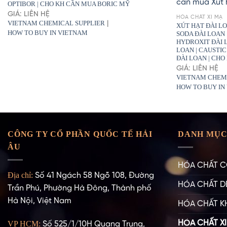
OPTIBOR | CHO KH CẦN MUA BORIC MỸ
GIÁ: LIÊN HỆ
HÓA CHẤT XI MẠ
VIETNAM CHEMICAL SUPPLIER
|
XÚT HẠT ĐÀI LO
HOW TO BUY IN VIETNAM
SODA ĐÀI LOAN 
HYDROXIT ĐÀI 
LOAN | CAUSTI
ĐÀI LOAN | CH
GIÁ: LIÊN HỆ
VIETNAM CHEM
HOW TO BUY IN
CÔNG TY CỔ PHẦN QUỐC TẾ HẢI
DANH MỤC
ÂU
HÓA CHẤT C
Địa chỉ:
Số 41 Ngách 58 Ngõ 108, Đường
HÓA CHẤT D
Trần Phú, Phường Hà Đông, Thành phố
Hà Nội, Việt Nam
HÓA CHẤT K
HÓA CHẤT XI
VP HCM:
Số 525/1/10H Quang Trung,