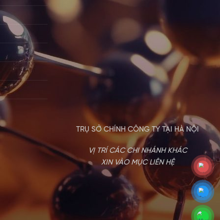
TRỤ SỞ CHÍNH CÔNG TY TẠI HÀ NỘI
VỊ TRÍ CÁC CHI NHÁNH KHÁC
XIN VÀO MỤC LIÊN HỆ