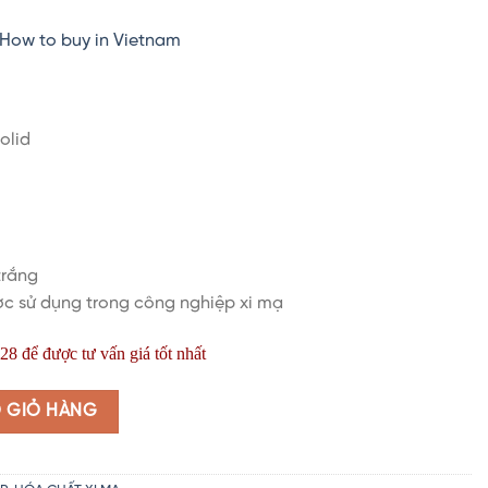
How to buy in Vietnam
olid
trắng
c sử dụng trong công nghiệp xi mạ
8 để được tư vấn giá tốt nhất
NaOH Thái Lan | Caustic Soda Thái Lan | Bán AGC Thailand | Microp
O GIỎ HÀNG