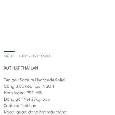
MÔ TẢ
THÔNG TIN BỔ SUNG
XÚT HẠT THÁI LAN
Tên gọi: Sodium Hydroxide Solid
Công thức hóa học: NaOH
Hàm lượng: 99% MIN
Đóng gói: Net 25kg/bao
Xuất xứ: Thái Lan
Ngoại quan: dạng hạt màu trắng