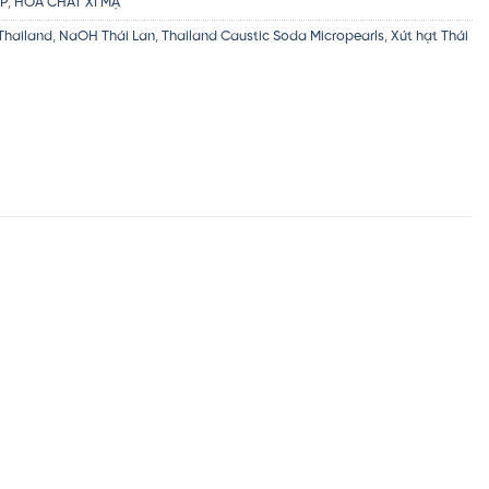
P
,
HÓA CHẤT XI MẠ
Thailand
,
NaOH Thái Lan
,
Thailand Caustic Soda Micropearls
,
Xút hạt Thái