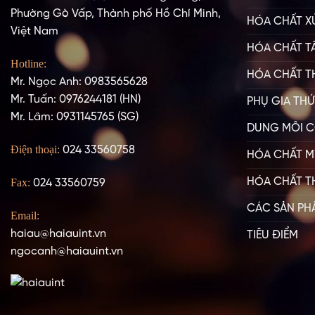
Phường Gò Vấp, Thành phố Hồ Chí Minh,
HÓA CHẤT X
Việt Nam
HÓA CHẤT T
Hotline:
HÓA CHẤT T
Mr. Ngọc Anh: 0983565628
Mr. Tuấn: 0976244181 (HN)
PHỤ GIA TH
Mr. Lâm: 0931145765 (SG)
DUNG MÔI C
Điện thoại:
024 33560758
HÓA CHẤT M
HÓA CHẤT T
Fax:
024 33560759
CÁC SẢN PH
Email:
haiau@haiauint.vn
TIÊU ĐIỂM
ngocanh@haiauint.vn