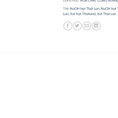
Danh mục:
HÓA CHẤT CÔNG NGHIỆ
Thẻ:
NaOH hạt Thái Lan
,
NaOH hạt 
Lan
,
Xút hạt Thailand
,
Xút Thái Lan