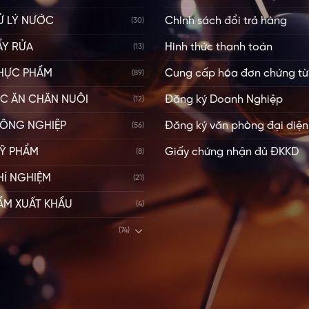
Ử LÝ NƯỚC
Chính sách đổi trả hàng
(30)
ẨY RỬA
Hình thức thanh toán
(13)
HỰC PHẨM
Cung cấp hóa đơn chứng từ
(89)
ỨC ĂN CHĂN NUÔI
Đăng ký Doanh Nghiệp
(12)
ÔNG NGHIỆP
Đăng ký văn phòng đại diện
(56)
Ỹ PHẨM
Giấy chứng nhận đủ ĐKKD
(8)
HÍ NGHIỆM
(21)
ẨM XUẤT KHẨU
(4)
(74)