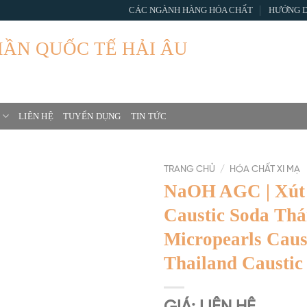
CÁC NGÀNH HÀNG HÓA CHẤT
HƯỚNG 
HẦN QUỐC TẾ HẢI ÂU
 Joint Stock Company
LIÊN HỆ
TUYỂN DỤNG
TIN TỨC
TRANG CHỦ
/
HÓA CHẤT XI MẠ
NaOH AGC | Xút 
Caustic Soda Thá
Micropearls Caus
Thailand Caustic