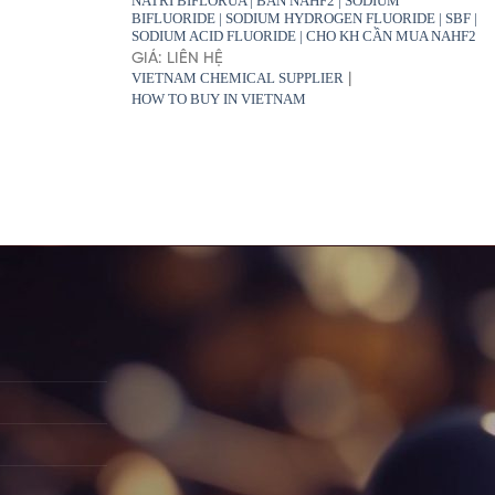
NATRI BIFLORUA | BÁN NAHF2 | SODIUM
BIFLUORIDE | SODIUM HYDROGEN FLUORIDE | SBF |
SODIUM ACID FLUORIDE | CHO KH CẦN MUA NAHF2
GIÁ: LIÊN HỆ
VIETNAM CHEMICAL SUPPLIER
|
HOW TO BUY IN VIETNAM
G