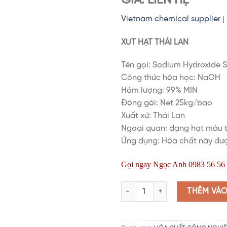
GIÁ: LIÊN HỆ
Vietnam chemical supplier
|
XÚT HẠT THÁI LAN
Tên gọi: Sodium Hydroxide S
Công thức hóa học: NaOH
Hàm lượng: 99% MIN
Đóng gói: Net 25kg/bao
Xuất xứ: Thái Lan
Ngoại quan: dạng hạt màu 
Ứng dụng: Hóa chất này đượ
Gọi ngay Ngọc Anh 0983 56 56 2
NaOH AGC | Xút hạt Thái Lan | 
THÊM VÀ