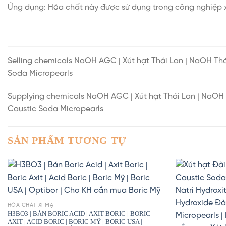
Ứng dụng: Hóa chất này được sử dụng trong công nghiệp 
Selling chemicals NaOH AGC | Xút hạt Thái Lan | NaOH Thá
Soda Micropearls
Supplying chemicals NaOH AGC | Xút hạt Thái Lan | NaOH T
Caustic Soda Micropearls
SẢN PHẨM TƯƠNG TỰ
HÓA CHẤT XI MẠ
H3BO3 | BÁN BORIC ACID | AXIT BORIC | BORIC
AXIT | ACID BORIC | BORIC MỸ | BORIC USA |