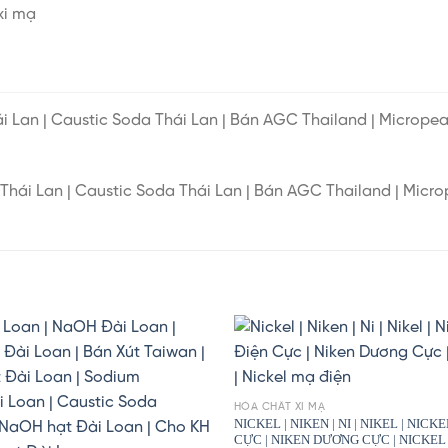
xi mạ
i Lan | Caustic Soda Thái Lan | Bán AGC Thailand | Micropea
hái Lan | Caustic Soda Thái Lan | Bán AGC Thailand | Microp
HÓA CHẤT XI MẠ
NICKEL | NIKEN | NI | NIKEL | NICK
CỰC | NIKEN DƯƠNG CỰC | NICKEL 