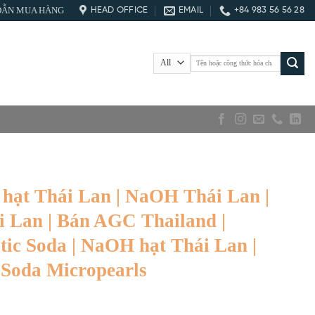
DẪN MUA HÀNG
HEAD OFFICE
EMAIL
+84 983 56 56 28
Tìm
kiếm:
hạt Thái Lan | NaOH Thái Lan |
i Lan | Bán AGC Thailand |
tic Soda | NaOH hạt Thái Lan |
 Soda Micropearls