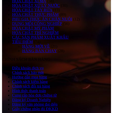
HÓA CHẤT XI MẠ
(58)
HÓA CHẤT XỬ LÝ NƯỚC
(30)
HÓA CHẤT TẨY RỬA
(13)
HÓA CHẤT THỰC PHẨM
(89)
PHỤ GIA THỨC ĂN CHĂN NUÔI
(12)
DUNG MÔI CÔNG NGHIỆP
(56)
HÓA CHẤT MỸ PHẨM
(8)
HÓA CHẤT THÍ NGHIỆM
(21)
CÁC SẢN PHẨM XUẤT KHẨU
(4)
TIÊU ĐIỂM
(74)
HÀNG MỚI VỀ
(21)
HÀNG BÁN CHẠY
(28)
CHÍNH SÁCH BÁN HÀNG
Điều khoản dịch vụ
Chính sách bảo mật
Hướng dẫn mua hàng
Chính sách kiểm hàng
Chính sách đổi trả hàng
Hình thức thanh toán
Cung cấp hóa đơn chứng từ
Đăng ký Doanh Nghiệp
Đăng ký văn phòng đại diện
Giấy chứng nhận đủ ĐKKD