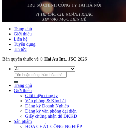
TRỤ SỞ CHÍNH CÔNG TY TẠI HÀ NỘI
VỊ TRÍ CÁC CHI NHÁNH KHÁC
XIN VÀO MỤC LIÊN HỆ
Trang chủ
Giới thiệu
Liên hệ
Tuyển dụng
Tin tức
Bản quyền thuộc về ©
Hai Au Int., JSC
2026
Tìm
kiếm:
Trang chủ
Giới thiệu
Giới thiệu công ty
Văn phòng & Kho bãi
Đăng ký Doanh Nghiệp
Đăng ký văn phòng đại diện
Giấy chứng nhận đủ ĐKKD
Sản phẩm
HÓA CHẤT CÔNG NGHIỆP