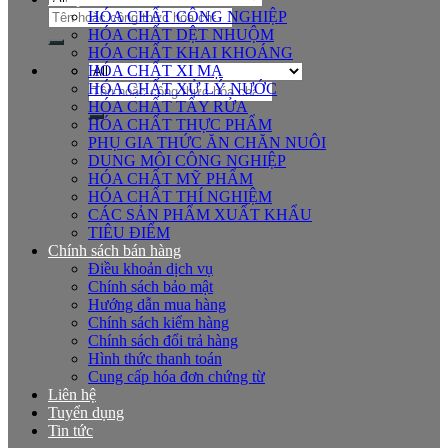
Tìm
HÓA CHẤT CÔNG NGHIỆP
kiếm:
HÓA CHẤT DỆT NHUỘM
HÓA CHẤT KHAI KHOÁNG
HÓA CHẤT XI MẠ
Tìm
HÓA CHẤT XỬ LÝ NƯỚC
kiếm:
HÓA CHẤT TẨY RỬA
HÓA CHẤT THỰC PHẨM
PHỤ GIA THỨC ĂN CHĂN NUÔI
DUNG MÔI CÔNG NGHIỆP
HÓA CHẤT MỸ PHẨM
HÓA CHẤT THÍ NGHIỆM
CÁC SẢN PHẨM XUẤT KHẨU
TIÊU ĐIỂM
Chính sách bán hàng
Điều khoản dịch vụ
Chính sách bảo mật
Hướng dẫn mua hàng
Chính sách kiểm hàng
Chính sách đổi trả hàng
Hình thức thanh toán
Cung cấp hóa đơn chứng từ
Liên hệ
Tuyển dụng
Tin tức