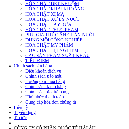
HÓA CHẤT DỆT NHUỘM
HÓA CHẤT KHAI KHOÁNG
HÓA CHẤT XI MẠ
HÓA CHẤT XỬ LÝ NƯỚC
HÓA CHẤT TẨY RỬA
HÓA CHẤT THỰC PHẨM
PHỤ GIA THỨC ĂN CHĂN NUÔI
DUNG MÔI CÔNG NGHIỆP
HÓA CHẤT MỸ PHẨM
HÓA CHẤT THÍ NGHIỆM
CÁC SẢN PHẨM XUẤT KHẨU
TIÊU ĐIỂM
Chính sách bán hàng
Điều khoản dịch vụ
Chính sách bảo mật
Hướng dẫn mua hàng
Chính sách kiểm hàng
Chính sách đổi trả hàng
Hình thức thanh toán
Cung cấp hóa đơn chứng từ
Liên hệ
Tuyển dụng
Tin tức
CÔNG TY CỔ PHẦN QUỐC TẾ HẢI ÂU