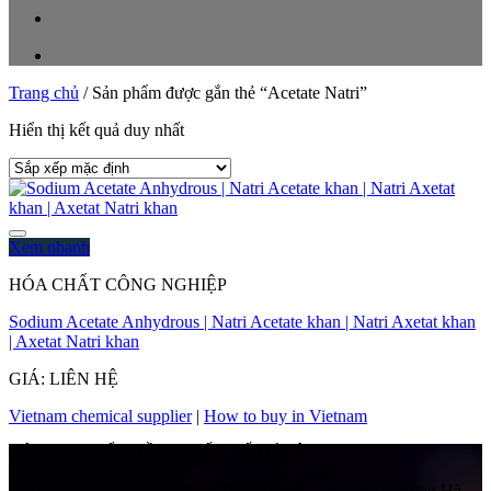
Trang chủ
/
Sản phẩm được gắn thẻ “Acetate Natri”
Hiển thị kết quả duy nhất
Xem nhanh
HÓA CHẤT CÔNG NGHIỆP
Sodium Acetate Anhydrous | Natri Acetate khan | Natri Axetat khan
| Axetat Natri khan
GIÁ: LIÊN HỆ
Vietnam chemical supplier
|
How to buy in Vietnam
CÔNG TY CỔ PHẦN QUỐC TẾ HẢI ÂU
Địa chỉ:
Số 41 Ngách 58 Ngõ 108, Đường Trần Phú, Phường Hà