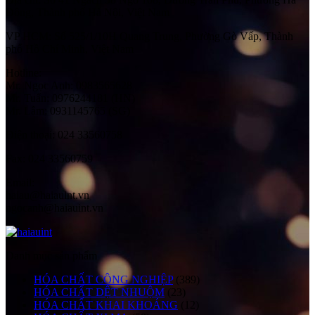
Đông, Thành phố Hà Nội, Việt Nam
VP HCM:
Số 525/1/10H Quang Trung, Phường Gò Vấp, Thành
phố Hồ Chí Minh, Việt Nam
Hotline:
Mr. Ngọc Anh: 0983565628
Mr. Tuấn: 0976244181 (HN)
Mr. Lâm: 0931145765 (SG)
Điện thoại:
024 33560758
Fax:
024 33560759
Email:
haiau@haiauint.vn
ngocanh@haiauint.vn
Danh mục sản phẩm
HÓA CHẤT CÔNG NGHIỆP
(389)
HÓA CHẤT DỆT NHUỘM
(23)
HÓA CHẤT KHAI KHOÁNG
(12)