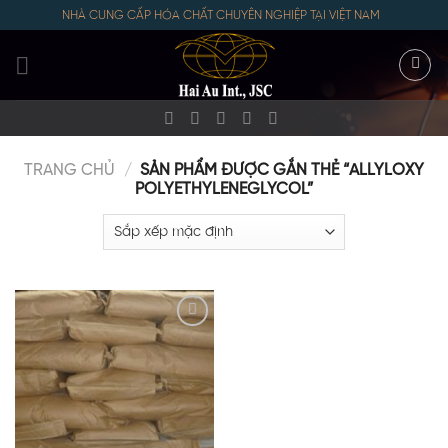
Skip
NHÀ CUNG CẤP HÓA CHẤT CHUYÊN NGHIỆP TẠI VIỆT NAM
to
content
TRANG CHỦ
/
SẢN PHẨM ĐƯỢC GẮN THẺ “ALLYLOXY
POLYETHYLENEGLYCOL”