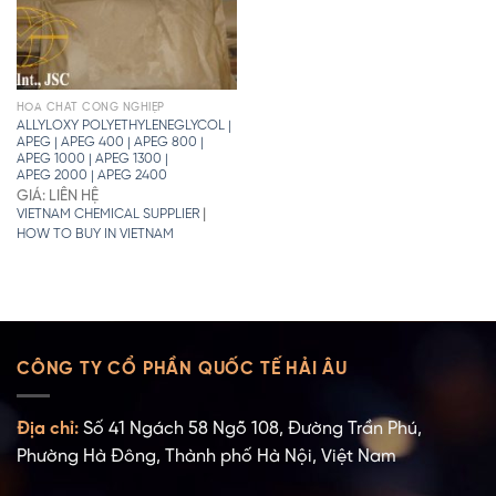
HÓA CHẤT CÔNG NGHIỆP
ALLYLOXY POLYETHYLENEGLYCOL |
APEG | APEG 400 | APEG 800 |
APEG 1000 | APEG 1300 |
APEG 2000 | APEG 2400
GIÁ: LIÊN HỆ
|
VIETNAM CHEMICAL SUPPLIER
HOW TO BUY IN VIETNAM
CÔNG TY CỔ PHẦN QUỐC TẾ HẢI ÂU
Địa chỉ:
Số 41 Ngách 58 Ngõ 108, Đường Trần Phú,
Phường Hà Đông, Thành phố Hà Nội, Việt Nam