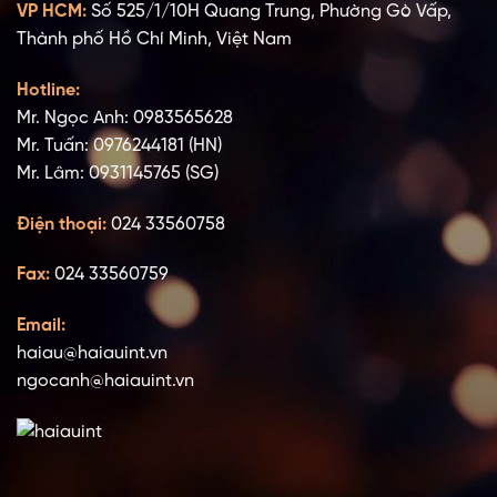
VP HCM:
Số 525/1/10H Quang Trung, Phường Gò Vấp,
Thành phố Hồ Chí Minh, Việt Nam
Hotline:
Mr. Ngọc Anh: 0983565628
Mr. Tuấn: 0976244181 (HN)
Mr. Lâm: 0931145765 (SG)
Điện thoại:
024 33560758
Fax:
024 33560759
Email:
haiau@haiauint.vn
ngocanh@haiauint.vn