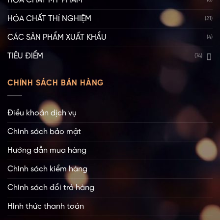
HÓA CHẤT MỸ PHẨM
(8)
HÓA CHẤT THÍ NGHIỆM
(21)
CÁC SẢN PHẨM XUẤT KHẨU
(4)
TIÊU ĐIỂM
(74)
CHÍNH SÁCH BÁN HÀNG
Điều khoản dịch vụ
Chính sách bảo mật
Hướng dẫn mua hàng
Chính sách kiểm hàng
Chính sách đổi trả hàng
Hình thức thanh toán