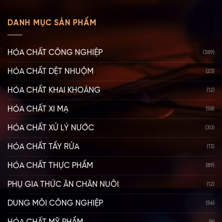
DANH MỤC SẢN PHẨM
HÓA CHẤT CÔNG NGHIỆP
(389)
HÓA CHẤT DỆT NHUỘM
(23)
HÓA CHẤT KHAI KHOÁNG
(12)
HÓA CHẤT XI MẠ
(58)
HÓA CHẤT XỬ LÝ NƯỚC
(30)
HÓA CHẤT TẨY RỬA
(13)
HÓA CHẤT THỰC PHẨM
(89)
PHỤ GIA THỨC ĂN CHĂN NUÔI
(12)
DUNG MÔI CÔNG NGHIỆP
(56)