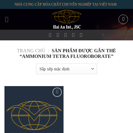
Skip
NHÀ CUNG CẤP HÓA CHẤT CHUYÊN NGHIỆP TẠI VIỆT NAM
to
content
TRANG CHỦ
/
SẢN PHẨM ĐƯỢC GẮN THẺ
“AMMONIUM TETRA FLUOROBORATE”