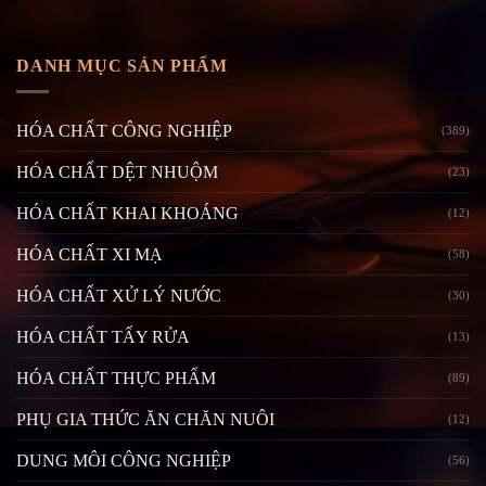
DANH MỤC SẢN PHẨM
HÓA CHẤT CÔNG NGHIỆP
(389)
HÓA CHẤT DỆT NHUỘM
(23)
HÓA CHẤT KHAI KHOÁNG
(12)
HÓA CHẤT XI MẠ
(58)
HÓA CHẤT XỬ LÝ NƯỚC
(30)
HÓA CHẤT TẨY RỬA
(13)
HÓA CHẤT THỰC PHẨM
(89)
PHỤ GIA THỨC ĂN CHĂN NUÔI
(12)
DUNG MÔI CÔNG NGHIỆP
(56)