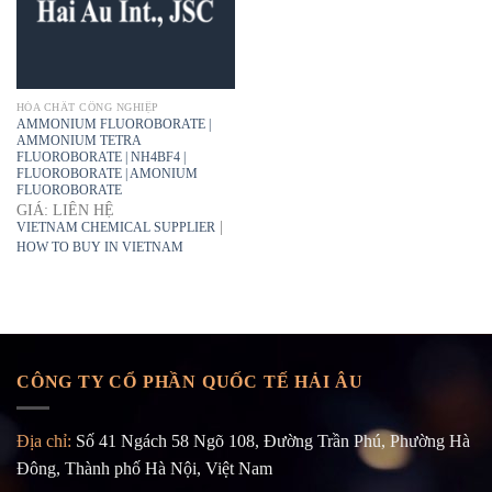
HÓA CHẤT CÔNG NGHIỆP
AMMONIUM FLUOROBORATE |
AMMONIUM TETRA
FLUOROBORATE | NH4BF4 |
FLUOROBORATE | AMONIUM
FLUOROBORATE
GIÁ: LIÊN HỆ
|
VIETNAM CHEMICAL SUPPLIER
HOW TO BUY IN VIETNAM
CÔNG TY CỔ PHẦN QUỐC TẾ HẢI ÂU
Địa chỉ:
Số 41 Ngách 58 Ngõ 108, Đường Trần Phú, Phường Hà
Đông, Thành phố Hà Nội, Việt Nam