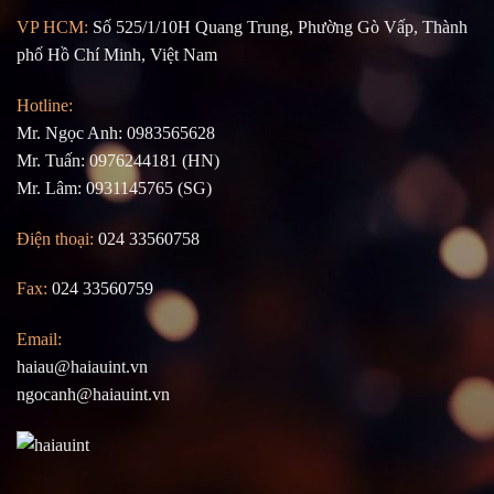
VP HCM:
Số 525/1/10H Quang Trung, Phường Gò Vấp, Thành
phố Hồ Chí Minh, Việt Nam
Hotline:
Mr. Ngọc Anh: 0983565628
Mr. Tuấn: 0976244181 (HN)
Mr. Lâm: 0931145765 (SG)
Điện thoại:
024 33560758
Fax:
024 33560759
Email:
haiau@haiauint.vn
ngocanh@haiauint.vn