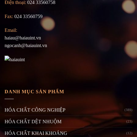
Điện thoại:
024 33560758
Fax:
024 33560759
Email:
haiau@haiauint.vn
ngocanh@haiauint.vn
DANH MỤC SẢN PHẨM
HÓA CHẤT CÔNG NGHIỆP
(389)
HÓA CHẤT DỆT NHUỘM
(23)
HÓA CHẤT KHAI KHOÁNG
(12)