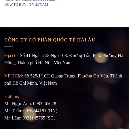
HOW TO BUY IN VIETNAM
CÔNG TY CỔ PHẦN QUỐC TẾ HẢI ÂU
Địa chỉ:
Số 41 Ngách 58 Ngõ 108, Đường Trần Phú, Phường Hà
Đông, Thành phố Hà Nội, Việt Nam
VP HCM:
Số 525/1/10H Quang Trung, Phường Gò Vấp, Thành
phố Hồ Chí Minh, Việt Nam
Hotline:
Mr. Ngọc Anh: 0983565628
Mr. Tuấn: 0976244181 (HN)
Mr. Lâm: 0931145765 (SG)