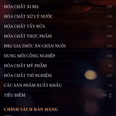
HÓA CHẤT XI MẠ
(58)
HÓA CHẤT XỬ LÝ NƯỚC
(30)
HÓA CHẤT TẨY RỬA
(13)
HÓA CHẤT THỰC PHẨM
(89)
PHỤ GIA THỨC ĂN CHĂN NUÔI
(12)
DUNG MÔI CÔNG NGHIỆP
(56)
HÓA CHẤT MỸ PHẨM
(8)
HÓA CHẤT THÍ NGHIỆM
(21)
CÁC SẢN PHẨM XUẤT KHẨU
(4)
TIÊU ĐIỂM
(74)
CHÍNH SÁCH BÁN HÀNG