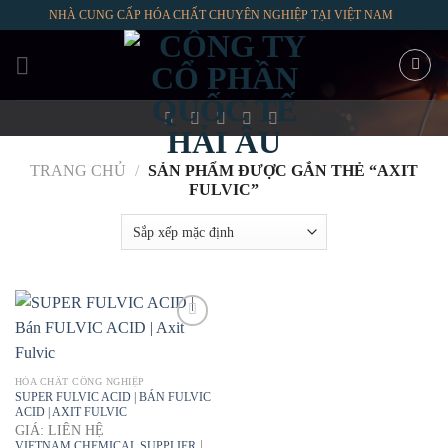
Skip
NHÀ CUNG CẤP HÓA CHẤT CHUYÊN NGHIỆP TẠI VIỆT NAM
to
content
TRANG CHỦ
/
SẢN PHẨM ĐƯỢC GẮN THẺ “AXIT
FULVIC”
HÓA CHẤT CÔNG NGHIỆP
SUPER FULVIC ACID | BÁN FULVIC
ACID | AXIT FULVIC
GIÁ: LIÊN HỆ
|
VIETNAM CHEMICAL SUPPLIER