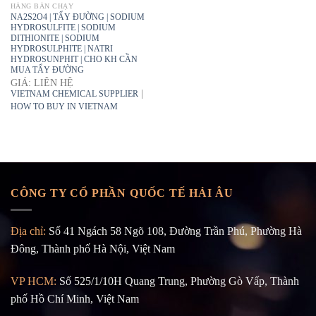
HÀNG BÁN CHẠY
NA2S2O4 | TẨY ĐƯỜNG | SODIUM
HYDROSULFITE | SODIUM
DITHIONITE | SODIUM
HYDROSULPHITE | NATRI
HYDROSUNPHIT | CHO KH CẦN
MUA TẨY ĐƯỜNG
GIÁ: LIÊN HỆ
|
VIETNAM CHEMICAL SUPPLIER
HOW TO BUY IN VIETNAM
CÔNG TY CỔ PHẦN QUỐC TẾ HẢI ÂU
Địa chỉ:
Số 41 Ngách 58 Ngõ 108, Đường Trần Phú, Phường Hà
Đông, Thành phố Hà Nội, Việt Nam
VP HCM:
Số 525/1/10H Quang Trung, Phường Gò Vấp, Thành
phố Hồ Chí Minh, Việt Nam