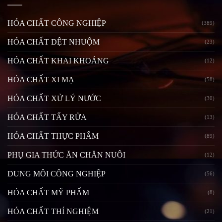
HÓA CHẤT CÔNG NGHIỆP
(389)
HÓA CHẤT DỆT NHUỘM
(23)
HÓA CHẤT KHAI KHOÁNG
(12)
HÓA CHẤT XI MẠ
(58)
HÓA CHẤT XỬ LÝ NƯỚC
(30)
HÓA CHẤT TẨY RỬA
(13)
HÓA CHẤT THỰC PHẨM
(89)
PHỤ GIA THỨC ĂN CHĂN NUÔI
(12)
DUNG MÔI CÔNG NGHIỆP
(56)
HÓA CHẤT MỸ PHẨM
(8)
HÓA CHẤT THÍ NGHIỆM
(21)