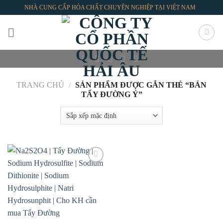
Skip
NHÀ CUNG CẤP HÓA CHẤT CHUYÊN NGHIỆP TẠI VIỆT NAM
to
content
TRANG CHỦ
/
SẢN PHẨM ĐƯỢC GẮN THẺ “BÁN
TẨY ĐƯỜNG Ý”