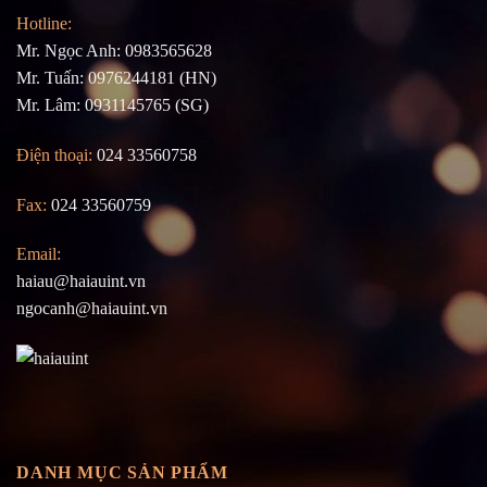
Hotline:
Mr. Ngọc Anh: 0983565628
Mr. Tuấn: 0976244181 (HN)
Mr. Lâm: 0931145765 (SG)
Điện thoại:
024 33560758
Fax:
024 33560759
Email:
haiau@haiauint.vn
ngocanh@haiauint.vn
DANH MỤC SẢN PHẨM