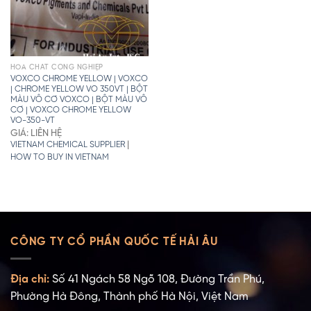
HÓA CHẤT CÔNG NGHIỆP
VOXCO CHROME YELLOW | VOXCO
| CHROME YELLOW VO 350VT | BỘT
MÀU VÔ CƠ VOXCO | BỘT MÀU VÔ
CƠ | VOXCO CHROME YELLOW
VO-350-VT
GIÁ: LIÊN HỆ
|
VIETNAM CHEMICAL SUPPLIER
HOW TO BUY IN VIETNAM
CÔNG TY CỔ PHẦN QUỐC TẾ HẢI ÂU
Địa chỉ:
Số 41 Ngách 58 Ngõ 108, Đường Trần Phú,
Phường Hà Đông, Thành phố Hà Nội, Việt Nam