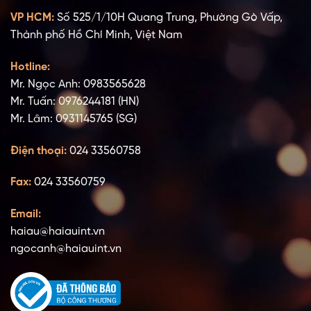
VP HCM:
Số 525/1/10H Quang Trung, Phường Gò Vấp,
Thành phố Hồ Chí Minh, Việt Nam
Hotline:
Mr. Ngọc Anh: 0983565628
Mr. Tuấn: 0976244181 (HN)
Mr. Lâm: 0931145765 (SG)
Điện thoại:
024 33560758
Fax:
024 33560759
Email:
haiau@haiauint.vn
ngocanh@haiauint.vn