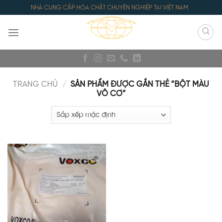
Skip
NHÀ CUNG CẤP HÓA CHẤT CHUYÊN NGHIỆP TẠI VIỆT NAM
to
content
TRANG CHỦ
/
SẢN PHẨM ĐƯỢC GẮN THẺ “BỘT MÀU
VÔ CƠ”