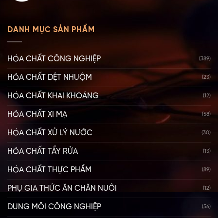
DANH MỤC SẢN PHẨM
HÓA CHẤT CÔNG NGHIỆP
(389)
HÓA CHẤT DỆT NHUỘM
(23)
HÓA CHẤT KHAI KHOÁNG
(12)
HÓA CHẤT XI MẠ
(58)
HÓA CHẤT XỬ LÝ NƯỚC
(30)
HÓA CHẤT TẨY RỬA
(13)
HÓA CHẤT THỰC PHẨM
(89)
PHỤ GIA THỨC ĂN CHĂN NUÔI
(12)
DUNG MÔI CÔNG NGHIỆP
(56)