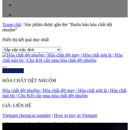
Trang chủ
/
Sản phẩm được gắn thẻ “Buôn bán hóa chất dệt
nhuộm”
Hiển thị kết quả duy nhất
Xem nhanh
HÓA CHẤT DỆT NHUỘM
Hóa chất dệt nhuộm | Hóa chất dệt may | Hóa chất giặt là | Hóa chất
mài bò | Cho KH cần mua hóa chất dệt nhuộm
GIÁ: LIÊN HỆ
Vietnam chemical supplier
|
How to buy in Vietnam
CÔNG TY CỔ PHẦN QUỐC TẾ HẢI ÂU