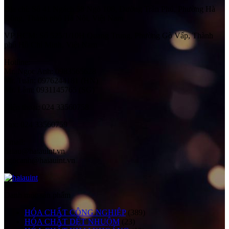
Địa chỉ:
Số 41 Ngách 58 Ngõ 108, Đường Trần Phú, Phường Hà
Đông, Thành phố Hà Nội, Việt Nam
VP HCM:
Số 525/1/10H Quang Trung, Phường Gò Vấp, Thành
phố Hồ Chí Minh, Việt Nam
Hotline:
Mr. Ngọc Anh: 0983565628
Mr. Tuấn: 0976244181 (HN)
Mr. Lâm: 0931145765 (SG)
Điện thoại:
024 33560758
Fax:
024 33560759
Email:
haiau@haiauint.vn
ngocanh@haiauint.vn
Danh mục sản phẩm
HÓA CHẤT CÔNG NGHIỆP
(389)
HÓA CHẤT DỆT NHUỘM
(23)