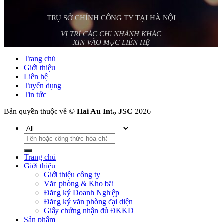
TRỤ SỞ CHÍNH CÔNG TY TẠI HÀ NỘI
VỊ TRÍ CÁC CHI NHÁNH KHÁC
XIN VÀO MỤC LIÊN HỆ
Trang chủ
Giới thiệu
Liên hệ
Tuyển dụng
Tin tức
Bản quyền thuộc về ©
Hai Au Int., JSC
2026
Tìm
kiếm:
Trang chủ
Giới thiệu
Giới thiệu công ty
Văn phòng & Kho bãi
Đăng ký Doanh Nghiệp
Đăng ký văn phòng đại diện
Giấy chứng nhận đủ ĐKKD
Sản phẩm