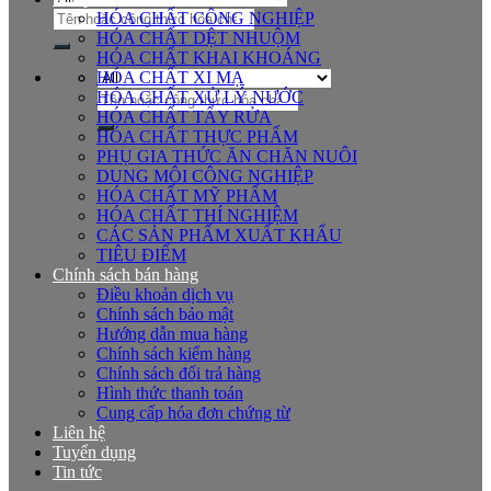
Tìm
HÓA CHẤT CÔNG NGHIỆP
kiếm:
HÓA CHẤT DỆT NHUỘM
HÓA CHẤT KHAI KHOÁNG
HÓA CHẤT XI MẠ
Tìm
HÓA CHẤT XỬ LÝ NƯỚC
kiếm:
HÓA CHẤT TẨY RỬA
HÓA CHẤT THỰC PHẨM
PHỤ GIA THỨC ĂN CHĂN NUÔI
DUNG MÔI CÔNG NGHIỆP
HÓA CHẤT MỸ PHẨM
HÓA CHẤT THÍ NGHIỆM
CÁC SẢN PHẨM XUẤT KHẨU
TIÊU ĐIỂM
Chính sách bán hàng
Điều khoản dịch vụ
Chính sách bảo mật
Hướng dẫn mua hàng
Chính sách kiểm hàng
Chính sách đổi trả hàng
Hình thức thanh toán
Cung cấp hóa đơn chứng từ
Liên hệ
Tuyển dụng
Tin tức