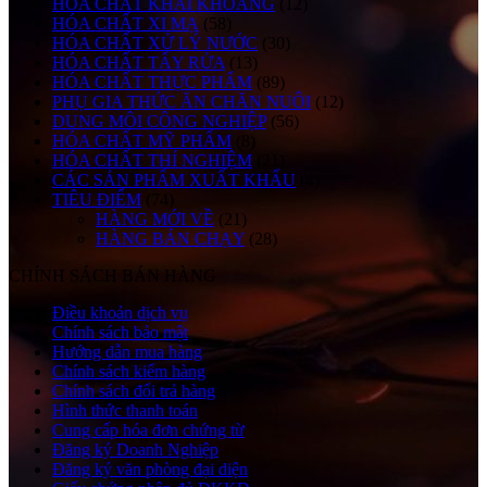
HÓA CHẤT KHAI KHOÁNG
(12)
HÓA CHẤT XI MẠ
(58)
HÓA CHẤT XỬ LÝ NƯỚC
(30)
HÓA CHẤT TẨY RỬA
(13)
HÓA CHẤT THỰC PHẨM
(89)
PHỤ GIA THỨC ĂN CHĂN NUÔI
(12)
DUNG MÔI CÔNG NGHIỆP
(56)
HÓA CHẤT MỸ PHẨM
(8)
HÓA CHẤT THÍ NGHIỆM
(21)
CÁC SẢN PHẨM XUẤT KHẨU
(4)
TIÊU ĐIỂM
(74)
HÀNG MỚI VỀ
(21)
HÀNG BÁN CHẠY
(28)
CHÍNH SÁCH BÁN HÀNG
Điều khoản dịch vụ
Chính sách bảo mật
Hướng dẫn mua hàng
Chính sách kiểm hàng
Chính sách đổi trả hàng
Hình thức thanh toán
Cung cấp hóa đơn chứng từ
Đăng ký Doanh Nghiệp
Đăng ký văn phòng đại diện