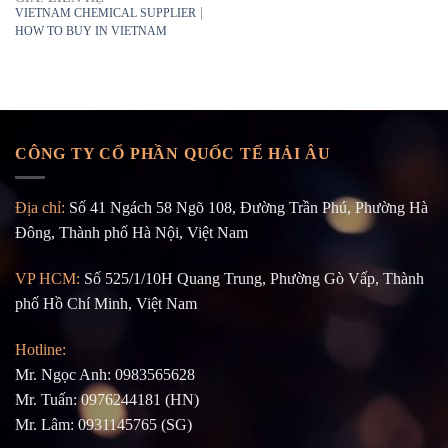
|
VIETNAM CHEMICAL SUPPLIER
HOW TO BUY IN VIETNAM
CÔNG TY CỔ PHẦN QUỐC TẾ HẢI ÂU
Địa chỉ:
Số 41 Ngách 58 Ngõ 108, Đường Trần Phú, Phường Hà
Đông, Thành phố Hà Nội, Việt Nam
VP HCM:
Số 525/1/10H Quang Trung, Phường Gò Vấp, Thành
phố Hồ Chí Minh, Việt Nam
Hotline:
Mr. Ngọc Anh: 0983565628
Mr. Tuấn: 0976244181 (HN)
Mr. Lâm: 0931145765 (SG)