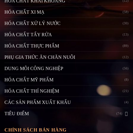
HÓA CHẤT KHAI KHOÁNG
(12)
HÓA CHẤT XI MẠ
(58)
HÓA CHẤT XỬ LÝ NƯỚC
(30)
HÓA CHẤT TẨY RỬA
(13)
HÓA CHẤT THỰC PHẨM
(89)
PHỤ GIA THỨC ĂN CHĂN NUÔI
(12)
DUNG MÔI CÔNG NGHIỆP
(56)
HÓA CHẤT MỸ PHẨM
(8)
HÓA CHẤT THÍ NGHIỆM
(21)
CÁC SẢN PHẨM XUẤT KHẨU
(4)
TIÊU ĐIỂM
(74)
CHÍNH SÁCH BÁN HÀNG