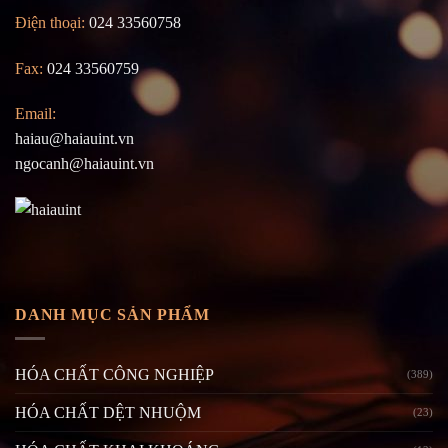
Điện thoại:
024 33560758
Fax:
024 33560759
Email:
haiau@haiauint.vn
ngocanh@haiauint.vn
DANH MỤC SẢN PHẨM
HÓA CHẤT CÔNG NGHIỆP
(389)
HÓA CHẤT DỆT NHUỘM
(23)