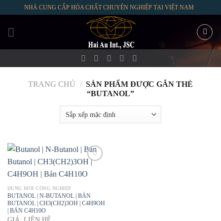
Skip
NHÀ CUNG CẤP HÓA CHẤT CHUYÊN NGHIỆP TẠI VIỆT NAM
to
content
TRANG CHỦ
/
SẢN PHẨM ĐƯỢC GẮN THẺ
“BUTANOL”
DUNG MÔI CÔNG NGHIỆP
BUTANOL | N-BUTANOL | BÁN
BUTANOL | CH3(CH2)3OH | C4H9OH
| BÁN C4H10O
GIÁ: LIÊN HỆ