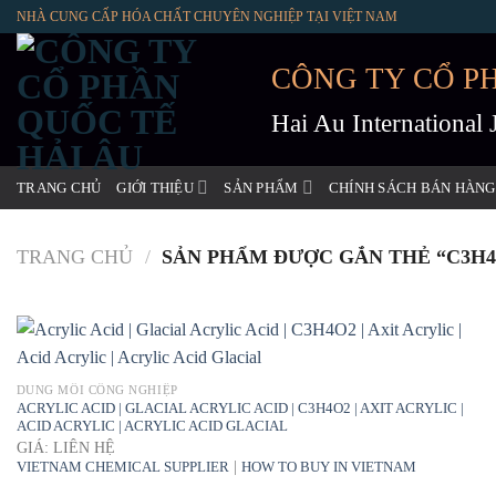
Skip
NHÀ CUNG CẤP HÓA CHẤT CHUYÊN NGHIỆP TẠI VIỆT NAM
to
content
CÔNG TY CỔ P
Hai Au International
TRANG CHỦ
GIỚI THIỆU
SẢN PHẨM
CHÍNH SÁCH BÁN HÀNG
TRANG CHỦ
/
SẢN PHẨM ĐƯỢC GẮN THẺ “C3H4
DUNG MÔI CÔNG NGHIỆP
ACRYLIC ACID | GLACIAL ACRYLIC ACID | C3H4O2 | AXIT ACRYLIC |
ACID ACRYLIC | ACRYLIC ACID GLACIAL
GIÁ: LIÊN HỆ
|
VIETNAM CHEMICAL SUPPLIER
HOW TO BUY IN VIETNAM