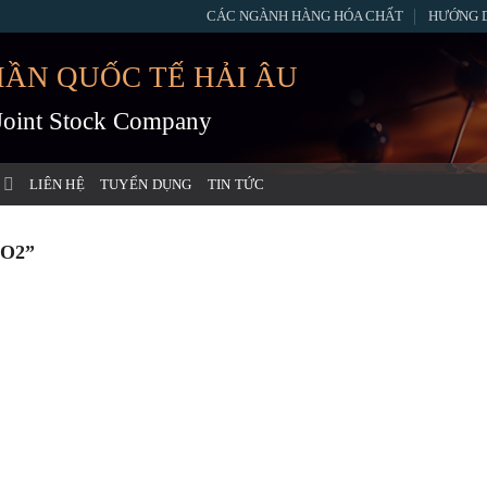
CÁC NGÀNH HÀNG HÓA CHẤT
HƯỚNG 
HẦN QUỐC TẾ HẢI ÂU
 Joint Stock Company
LIÊN HỆ
TUYỂN DỤNG
TIN TỨC
O2”