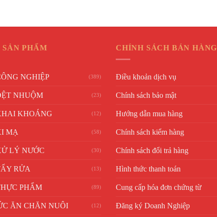
 SẢN PHẨM
CHÍNH SÁCH BÁN HÀN
CÔNG NGHIỆP
Điều khoản dịch vụ
(389)
DỆT NHUỘM
Chính sách bảo mật
(23)
KHAI KHOÁNG
Hướng dẫn mua hàng
(12)
I MẠ
Chính sách kiểm hàng
(58)
XỬ LÝ NƯỚC
Chính sách đổi trả hàng
(30)
TẨY RỬA
Hình thức thanh toán
(13)
THỰC PHẨM
Cung cấp hóa đơn chứng từ
(89)
ỨC ĂN CHĂN NUÔI
Đăng ký Doanh Nghiệp
(12)