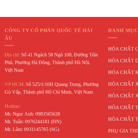
CÔNG TY CỔ PHẦN QUỐC TẾ HẢI
DANH MỤC
ÂU
HÓA CHẤT 
Địa chỉ:
Số 41 Ngách 58 Ngõ 108, Đường Trần
HÓA CHẤT 
Phú, Phường Hà Đông, Thành phố Hà Nội,
Việt Nam
HÓA CHẤT 
HÓA CHẤT X
VP HCM:
Số 525/1/10H Quang Trung, Phường
Gò Vấp, Thành phố Hồ Chí Minh, Việt Nam
HÓA CHẤT 
Hotline:
HÓA CHẤT 
Mr. Ngọc Anh: 0983565628
HÓA CHẤT 
Mr. Tuấn: 0976244181 (HN)
Mr. Lâm: 0931145765 (SG)
PHỤ GIA TH