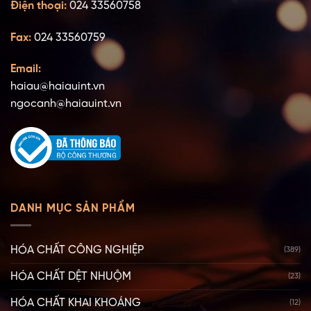
Điện thoại:
024 33560758
Fax:
024 33560759
Email:
haiau@haiauint.vn
ngocanh@haiauint.vn
DANH MỤC SẢN PHẨM
HÓA CHẤT CÔNG NGHIỆP
(389)
HÓA CHẤT DỆT NHUỘM
(23)
HÓA CHẤT KHAI KHOÁNG
(12)