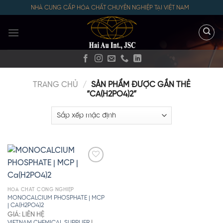
Skip
NHÀ CUNG CẤP HÓA CHẤT CHUYÊN NGHIỆP TẠI VIỆT NAM
to
content
TRANG CHỦ
/
SẢN PHẨM ĐƯỢC GẮN THẺ
“CA(H2PO4)2”
HÓA CHẤT CÔNG NGHIỆP
MONOCALCIUM PHOSPHATE | MCP
| CA(H2PO4)2
GIÁ: LIÊN HỆ
|
VIETNAM CHEMICAL SUPPLIER