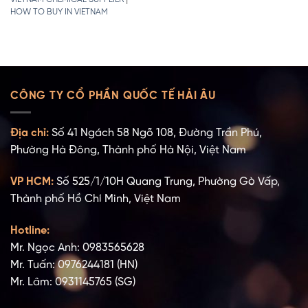
HOW TO BUY IN VIETNAM
CÔNG TY CỔ PHẦN QUỐC TẾ HẢI ÂU
Địa chỉ:
Số 41 Ngách 58 Ngõ 108, Đường Trần Phú,
Phường Hà Đông, Thành phố Hà Nội, Việt Nam
VP HCM:
Số 525/1/10H Quang Trung, Phường Gò Vấp,
Thành phố Hồ Chí Minh, Việt Nam
Hotline:
Mr. Ngọc Anh: 0983565628
Mr. Tuấn: 0976244181 (HN)
Mr. Lâm: 0931145765 (SG)