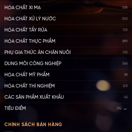
HÓA CHẤT XI MẠ
(58)
HÓA CHẤT XỬ LÝ NƯỚC
(30)
HÓA CHẤT TẨY RỬA
(13)
HÓA CHẤT THỰC PHẨM
(89)
PHỤ GIA THỨC ĂN CHĂN NUÔI
(12)
DUNG MÔI CÔNG NGHIỆP
(56)
HÓA CHẤT MỸ PHẨM
(8)
HÓA CHẤT THÍ NGHIỆM
(21)
CÁC SẢN PHẨM XUẤT KHẨU
(4)
TIÊU ĐIỂM
(74)
CHÍNH SÁCH BÁN HÀNG