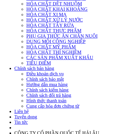
HÓA CHẤT DỆT NHUỘM
HÓA CHẤT KHAI KHOÁNG
HÓA CHẤT XI MẠ
HÓA CHẤT XỬ LÝ NƯỚC
HÓA CHẤT TẨY RỬA
HÓA CHẤT THỰC PHẨM
PHỤ GIA THỨC ĂN CHĂN NUÔI
DUNG MÔI CÔNG NGHIỆP
HÓA CHẤT MỸ PHẨM
HÓA CHẤT THÍ NGHIỆM
CÁC SẢN PHẨM XUẤT KHẨU
TIÊU ĐIỂM
Chính sách bán hàng
Điều khoản dịch vụ
Chính sách bảo mật
Hướng dẫn mua hàng
Chính sách kiểm hàng
Chính sách đổi trả hàng
Hình thức thanh toán
Cung cấp hóa đơn chứng từ
Liên hệ
Tuyển dụng
Tin tức
CÔNG TY CỔ PHẦN QUỐC TẾ HẢI ÂU