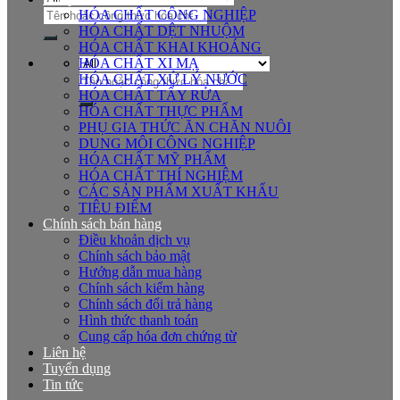
Tìm
HÓA CHẤT CÔNG NGHIỆP
kiếm:
HÓA CHẤT DỆT NHUỘM
HÓA CHẤT KHAI KHOÁNG
HÓA CHẤT XI MẠ
Tìm
HÓA CHẤT XỬ LÝ NƯỚC
kiếm:
HÓA CHẤT TẨY RỬA
HÓA CHẤT THỰC PHẨM
PHỤ GIA THỨC ĂN CHĂN NUÔI
DUNG MÔI CÔNG NGHIỆP
HÓA CHẤT MỸ PHẨM
HÓA CHẤT THÍ NGHIỆM
CÁC SẢN PHẨM XUẤT KHẨU
TIÊU ĐIỂM
Chính sách bán hàng
Điều khoản dịch vụ
Chính sách bảo mật
Hướng dẫn mua hàng
Chính sách kiểm hàng
Chính sách đổi trả hàng
Hình thức thanh toán
Cung cấp hóa đơn chứng từ
Liên hệ
Tuyển dụng
Tin tức