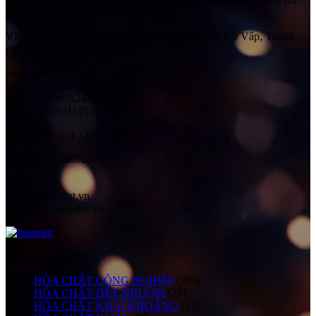
Đông, Thành phố Hà Nội, Việt Nam
VP HCM:
Số 525/1/10H Quang Trung, Phường Gò Vấp, Thành
phố Hồ Chí Minh, Việt Nam
Hotline:
Mr. Ngọc Anh: 0983565628
Mr. Tuấn: 0976244181 (HN)
Mr. Lâm: 0931145765 (SG)
Điện thoại:
024 33560758
Fax:
024 33560759
Email:
haiau@haiauint.vn
ngocanh@haiauint.vn
Danh mục sản phẩm
HÓA CHẤT CÔNG NGHIỆP
(389)
HÓA CHẤT DỆT NHUỘM
(23)
HÓA CHẤT KHAI KHOÁNG
(12)