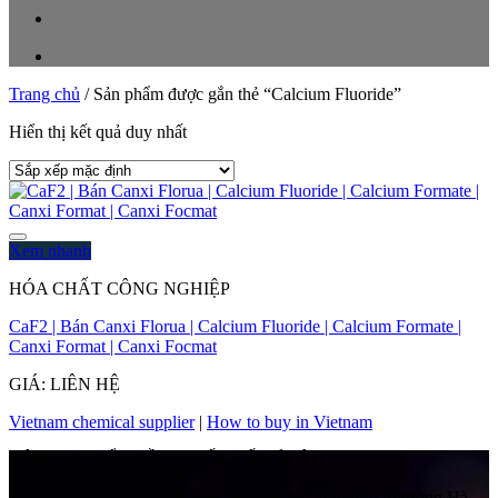
Trang chủ
/
Sản phẩm được gắn thẻ “Calcium Fluoride”
Hiển thị kết quả duy nhất
Xem nhanh
HÓA CHẤT CÔNG NGHIỆP
CaF2 | Bán Canxi Florua | Calcium Fluoride | Calcium Formate |
Canxi Format | Canxi Focmat
GIÁ: LIÊN HỆ
Vietnam chemical supplier
|
How to buy in Vietnam
CÔNG TY CỔ PHẦN QUỐC TẾ HẢI ÂU
Địa chỉ:
Số 41 Ngách 58 Ngõ 108, Đường Trần Phú, Phường Hà