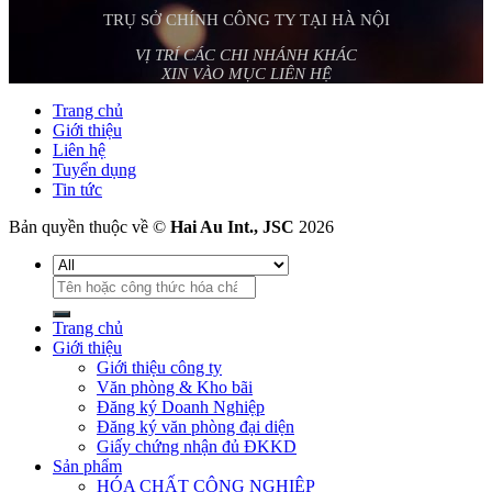
TRỤ SỞ CHÍNH CÔNG TY TẠI HÀ NỘI
VỊ TRÍ CÁC CHI NHÁNH KHÁC
XIN VÀO MỤC LIÊN HỆ
Trang chủ
Giới thiệu
Liên hệ
Tuyển dụng
Tin tức
Bản quyền thuộc về ©
Hai Au Int., JSC
2026
Tìm
kiếm:
Trang chủ
Giới thiệu
Giới thiệu công ty
Văn phòng & Kho bãi
Đăng ký Doanh Nghiệp
Đăng ký văn phòng đại diện
Giấy chứng nhận đủ ĐKKD
Sản phẩm
HÓA CHẤT CÔNG NGHIỆP