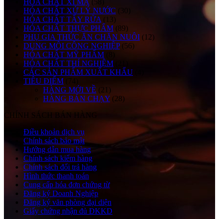
HÓA CHẤT XI MẠ
(58)
HÓA CHẤT XỬ LÝ NƯỚC
(30)
HÓA CHẤT TẨY RỬA
(13)
HÓA CHẤT THỰC PHẨM
(89)
PHỤ GIA THỨC ĂN CHĂN NUÔI
(12)
DUNG MÔI CÔNG NGHIỆP
(56)
HÓA CHẤT MỸ PHẨM
(8)
HÓA CHẤT THÍ NGHIỆM
(21)
CÁC SẢN PHẨM XUẤT KHẨU
(4)
TIÊU ĐIỂM
(74)
HÀNG MỚI VỀ
(21)
HÀNG BÁN CHẠY
(28)
CHÍNH SÁCH BÁN HÀNG
Điều khoản dịch vụ
Chính sách bảo mật
Hướng dẫn mua hàng
Chính sách kiểm hàng
Chính sách đổi trả hàng
Hình thức thanh toán
Cung cấp hóa đơn chứng từ
Đăng ký Doanh Nghiệp
Đăng ký văn phòng đại diện
Giấy chứng nhận đủ ĐKKD