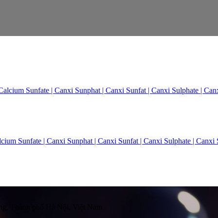
cium Sunfate | Canxi Sunphat | Canxi Sunfat | Canxi Sulphate | Canxi 
g, Thành phố Hà Nội, Việt Nam