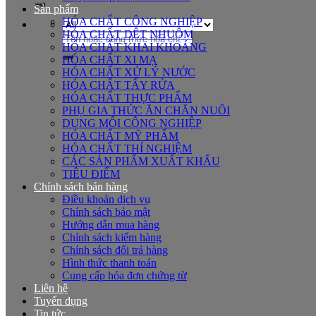
Sản phẩm
HÓA CHẤT CÔNG NGHIỆP
HÓA CHẤT DỆT NHUỘM
Tìm
HÓA CHẤT KHAI KHOÁNG
kiếm:
HÓA CHẤT XI MẠ
HÓA CHẤT XỬ LÝ NƯỚC
HÓA CHẤT TẨY RỬA
HÓA CHẤT THỰC PHẨM
PHỤ GIA THỨC ĂN CHĂN NUÔI
DUNG MÔI CÔNG NGHIỆP
HÓA CHẤT MỸ PHẨM
HÓA CHẤT THÍ NGHIỆM
CÁC SẢN PHẨM XUẤT KHẨU
TIÊU ĐIỂM
Chính sách bán hàng
Điều khoản dịch vụ
Chính sách bảo mật
Hướng dẫn mua hàng
Chính sách kiểm hàng
Chính sách đổi trả hàng
Hình thức thanh toán
Cung cấp hóa đơn chứng từ
Liên hệ
Tuyển dụng
Tin tức