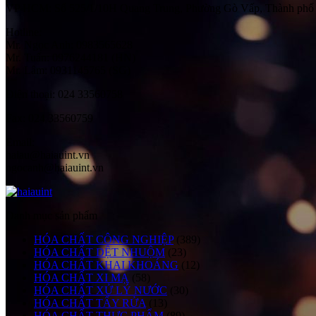
VP HCM:
Số 525/1/10H Quang Trung, Phường Gò Vấp, Thành phố
Hotline:
Mr. Ngọc Anh: 0983565628
Mr. Tuấn: 0976244181 (HN)
Mr. Lâm: 0931145765 (SG)
Điện thoại:
024 33560758
Fax:
024 33560759
Email:
haiau@haiauint.vn
ngocanh@haiauint.vn
Danh mục sản phẩm
HÓA CHẤT CÔNG NGHIỆP
(389)
HÓA CHẤT DỆT NHUỘM
(23)
HÓA CHẤT KHAI KHOÁNG
(12)
HÓA CHẤT XI MẠ
(58)
HÓA CHẤT XỬ LÝ NƯỚC
(30)
HÓA CHẤT TẨY RỬA
(13)
HÓA CHẤT THỰC PHẨM
(89)