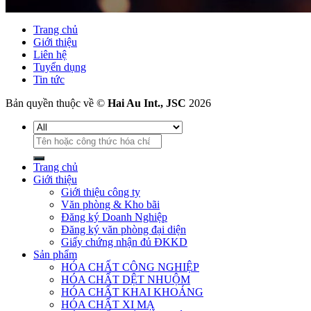
Trang chủ
Giới thiệu
Liên hệ
Tuyển dụng
Tin tức
Bản quyền thuộc về ©
Hai Au Int., JSC
2026
Tìm
kiếm:
Trang chủ
Giới thiệu
Giới thiệu công ty
Văn phòng & Kho bãi
Đăng ký Doanh Nghiệp
Đăng ký văn phòng đại diện
Giấy chứng nhận đủ ĐKKD
Sản phẩm
HÓA CHẤT CÔNG NGHIỆP
HÓA CHẤT DỆT NHUỘM
HÓA CHẤT KHAI KHOÁNG
HÓA CHẤT XI MẠ