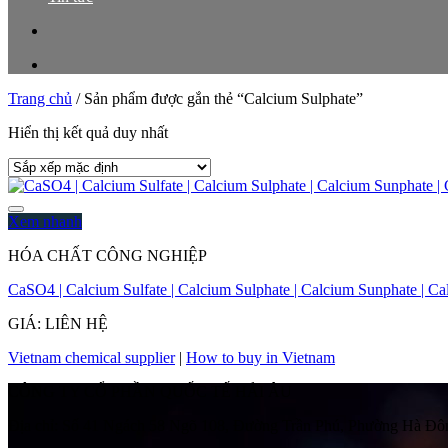
Trang chủ
/
Sản phẩm được gắn thẻ “Calcium Sulphate”
Hiển thị kết quả duy nhất
Xem nhanh
HÓA CHẤT CÔNG NGHIỆP
CaSO4 | Calcium Sulfate | Calcium Sulphate | Calcium Sunphate | Cal
GIÁ: LIÊN HỆ
Vietnam chemical supplier
|
How to buy in Vietnam
CÔNG TY CỔ PHẦN QUỐC TẾ HẢI ÂU
Địa chỉ:
Số 41 Ngách 58 Ngõ 108, Đường Trần Phú, Phường Hà Đôn