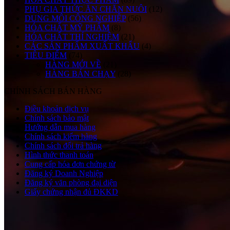
PHỤ GIA THỨC ĂN CHĂN NUÔI
(12)
DUNG MÔI CÔNG NGHIỆP
(56)
HÓA CHẤT MỸ PHẨM
(8)
HÓA CHẤT THÍ NGHIỆM
(21)
CÁC SẢN PHẨM XUẤT KHẨU
(4)
TIÊU ĐIỂM
(74)
HÀNG MỚI VỀ
(21)
HÀNG BÁN CHẠY
(28)
CHÍNH SÁCH BÁN HÀNG
Điều khoản dịch vụ
Chính sách bảo mật
Hướng dẫn mua hàng
Chính sách kiểm hàng
Chính sách đổi trả hàng
Hình thức thanh toán
Cung cấp hóa đơn chứng từ
Đăng ký Doanh Nghiệp
Đăng ký văn phòng đại diện
Giấy chứng nhận đủ ĐKKD