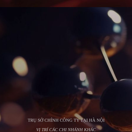
TRỤ SỞ CHÍNH CÔNG TY TẠI HÀ NỘI
VỊ TRÍ CÁC CHI NHÁNH KHÁC