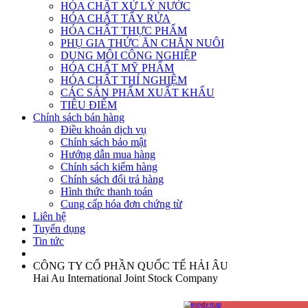
HÓA CHẤT XỬ LÝ NƯỚC
HÓA CHẤT TẨY RỬA
HÓA CHẤT THỰC PHẨM
PHỤ GIA THỨC ĂN CHĂN NUÔI
DUNG MÔI CÔNG NGHIỆP
HÓA CHẤT MỸ PHẨM
HÓA CHẤT THÍ NGHIỆM
CÁC SẢN PHẨM XUẤT KHẨU
TIÊU ĐIỂM
Chính sách bán hàng
Điều khoản dịch vụ
Chính sách bảo mật
Hướng dẫn mua hàng
Chính sách kiểm hàng
Chính sách đổi trả hàng
Hình thức thanh toán
Cung cấp hóa đơn chứng từ
Liên hệ
Tuyển dụng
Tin tức
CÔNG TY CỔ PHẦN QUỐC TẾ HẢI ÂU
Hai Au International Joint Stock Company