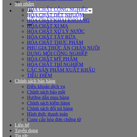
Sản phẩm
HÓA CHẤT CÔNG NGHIỆP
HÓA CHẤT DỆT NHUỘM
Tìm
HÓA CHẤT KHAI KHOÁNG
kiếm:
HÓA CHẤT XI MẠ
HÓA CHẤT XỬ LÝ NƯỚC
HÓA CHẤT TẨY RỬA
HÓA CHẤT THỰC PHẨM
PHỤ GIA THỨC ĂN CHĂN NUÔI
DUNG MÔI CÔNG NGHIỆP
HÓA CHẤT MỸ PHẨM
HÓA CHẤT THÍ NGHIỆM
CÁC SẢN PHẨM XUẤT KHẨU
TIÊU ĐIỂM
Chính sách bán hàng
Điều khoản dịch vụ
Chính sách bảo mật
Hướng dẫn mua hàng
Chính sách kiểm hàng
Chính sách đổi trả hàng
Hình thức thanh toán
Cung cấp hóa đơn chứng từ
Liên hệ
Tuyển dụng
Tin tức