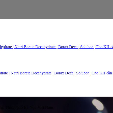
ate | Natri Borate Decahydrate | Borax Deca | Solubor | Cho KH cầ
g, Thành phố Hà Nội, Việt Nam