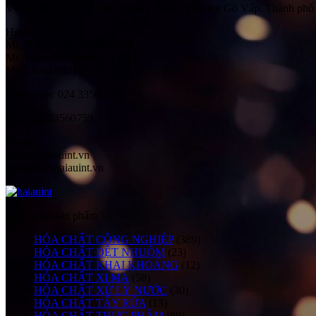
VP HCM:
Số 525/1/10H Quang Trung, Phường Gò Vấp, Thành phố
Hotline:
Mr. Ngọc Anh: 0983565628
Mr. Tuấn: 0976244181 (HN)
Mr. Lâm: 0931145765 (SG)
Điện thoại:
024 33560758
Fax:
024 33560759
Email:
haiau@haiauint.vn
ngocanh@haiauint.vn
Danh mục sản phẩm
HÓA CHẤT CÔNG NGHIỆP
(389)
HÓA CHẤT DỆT NHUỘM
(23)
HÓA CHẤT KHAI KHOÁNG
(12)
HÓA CHẤT XI MẠ
(58)
HÓA CHẤT XỬ LÝ NƯỚC
(30)
HÓA CHẤT TẨY RỬA
(13)
HÓA CHẤT THỰC PHẨM
(89)