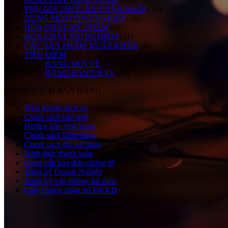
PHỤ GIA THỨC ĂN CHĂN NUÔI
(12)
DUNG MÔI CÔNG NGHIỆP
(56)
HÓA CHẤT MỸ PHẨM
(8)
HÓA CHẤT THÍ NGHIỆM
(21)
CÁC SẢN PHẨM XUẤT KHẨU
(4)
TIÊU ĐIỂM
(74)
HÀNG MỚI VỀ
(21)
HÀNG BÁN CHẠY
(28)
CHÍNH SÁCH BÁN HÀNG
Điều khoản dịch vụ
Chính sách bảo mật
Hướng dẫn mua hàng
Chính sách kiểm hàng
Chính sách đổi trả hàng
Hình thức thanh toán
Cung cấp hóa đơn chứng từ
Đăng ký Doanh Nghiệp
Đăng ký văn phòng đại diện
Giấy chứng nhận đủ ĐKKD