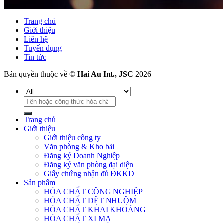
Trang chủ
Giới thiệu
Liên hệ
Tuyển dụng
Tin tức
Bản quyền thuộc về ©
Hai Au Int., JSC
2026
Tìm
kiếm:
Trang chủ
Giới thiệu
Giới thiệu công ty
Văn phòng & Kho bãi
Đăng ký Doanh Nghiệp
Đăng ký văn phòng đại diện
Giấy chứng nhận đủ ĐKKD
Sản phẩm
HÓA CHẤT CÔNG NGHIỆP
HÓA CHẤT DỆT NHUỘM
HÓA CHẤT KHAI KHOÁNG
HÓA CHẤT XI MẠ