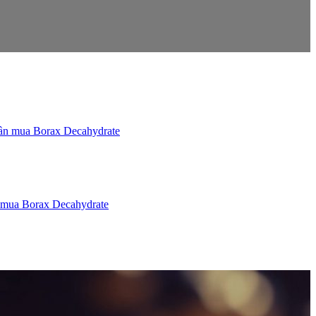
n mua Borax Decahydrate