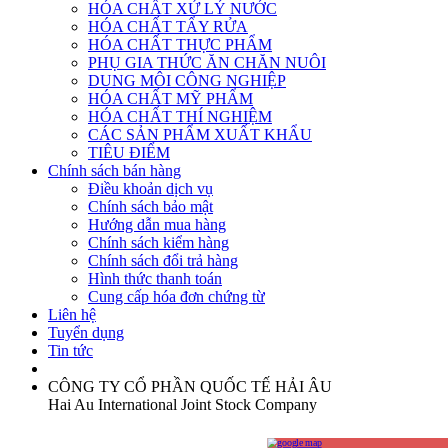
HÓA CHẤT XỬ LÝ NƯỚC
HÓA CHẤT TẨY RỬA
HÓA CHẤT THỰC PHẨM
PHỤ GIA THỨC ĂN CHĂN NUÔI
DUNG MÔI CÔNG NGHIỆP
HÓA CHẤT MỸ PHẨM
HÓA CHẤT THÍ NGHIỆM
CÁC SẢN PHẨM XUẤT KHẨU
TIÊU ĐIỂM
Chính sách bán hàng
Điều khoản dịch vụ
Chính sách bảo mật
Hướng dẫn mua hàng
Chính sách kiểm hàng
Chính sách đổi trả hàng
Hình thức thanh toán
Cung cấp hóa đơn chứng từ
Liên hệ
Tuyển dụng
Tin tức
CÔNG TY CỔ PHẦN QUỐC TẾ HẢI ÂU
Hai Au International Joint Stock Company