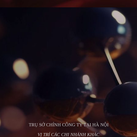
TRỤ SỞ CHÍNH CÔNG TY TẠI HÀ NỘI
VỊ TRÍ CÁC CHI NHÁNH KHÁC