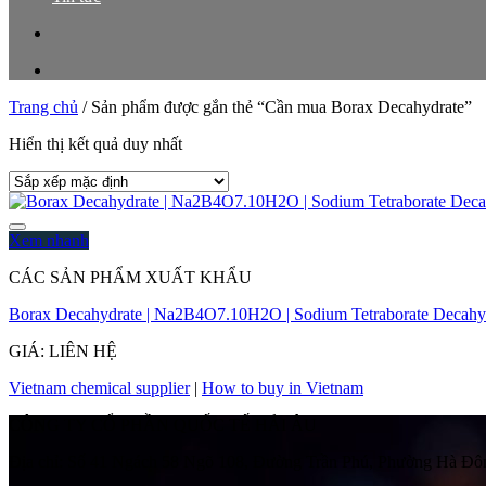
Trang chủ
/
Sản phẩm được gắn thẻ “Cần mua Borax Decahydrate”
Hiển thị kết quả duy nhất
Xem nhanh
CÁC SẢN PHẨM XUẤT KHẨU
Borax Decahydrate | Na2B4O7.10H2O | Sodium Tetraborate Decahydr
GIÁ: LIÊN HỆ
Vietnam chemical supplier
|
How to buy in Vietnam
CÔNG TY CỔ PHẦN QUỐC TẾ HẢI ÂU
Địa chỉ:
Số 41 Ngách 58 Ngõ 108, Đường Trần Phú, Phường Hà Đôn