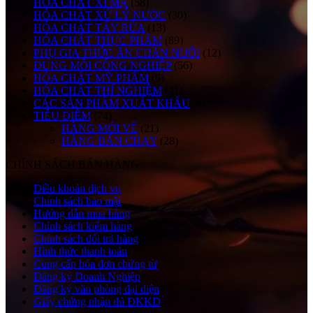
HÓA CHẤT XI MẠ
(58)
HÓA CHẤT XỬ LÝ NƯỚC
(30)
HÓA CHẤT TẨY RỬA
(13)
HÓA CHẤT THỰC PHẨM
(89)
PHỤ GIA THỨC ĂN CHĂN NUÔI
(12)
DUNG MÔI CÔNG NGHIỆP
(56)
HÓA CHẤT MỸ PHẨM
(8)
HÓA CHẤT THÍ NGHIỆM
(21)
CÁC SẢN PHẨM XUẤT KHẨU
(4)
TIÊU ĐIỂM
(74)
HÀNG MỚI VỀ
(21)
HÀNG BÁN CHẠY
(28)
CHÍNH SÁCH BÁN HÀNG
Điều khoản dịch vụ
Chính sách bảo mật
Hướng dẫn mua hàng
Chính sách kiểm hàng
Chính sách đổi trả hàng
Hình thức thanh toán
Cung cấp hóa đơn chứng từ
Đăng ký Doanh Nghiệp
Đăng ký văn phòng đại diện
Giấy chứng nhận đủ ĐKKD