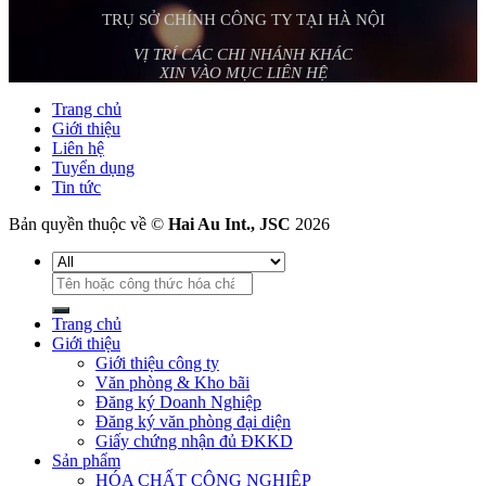
TRỤ SỞ CHÍNH CÔNG TY TẠI HÀ NỘI
VỊ TRÍ CÁC CHI NHÁNH KHÁC
XIN VÀO MỤC LIÊN HỆ
Trang chủ
Giới thiệu
Liên hệ
Tuyển dụng
Tin tức
Bản quyền thuộc về ©
Hai Au Int., JSC
2026
Tìm
kiếm:
Trang chủ
Giới thiệu
Giới thiệu công ty
Văn phòng & Kho bãi
Đăng ký Doanh Nghiệp
Đăng ký văn phòng đại diện
Giấy chứng nhận đủ ĐKKD
Sản phẩm
HÓA CHẤT CÔNG NGHIỆP