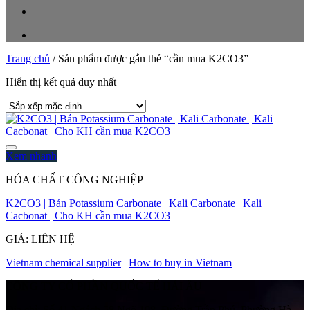
Trang chủ
/
Sản phẩm được gắn thẻ “cần mua K2CO3”
Hiển thị kết quả duy nhất
Xem nhanh
HÓA CHẤT CÔNG NGHIỆP
K2CO3 | Bán Potassium Carbonate | Kali Carbonate | Kali
Cacbonat | Cho KH cần mua K2CO3
GIÁ: LIÊN HỆ
Vietnam chemical supplier
|
How to buy in Vietnam
CÔNG TY CỔ PHẦN QUỐC TẾ HẢI ÂU
Địa chỉ:
Số 41 Ngách 58 Ngõ 108, Đường Trần Phú, Phường Hà