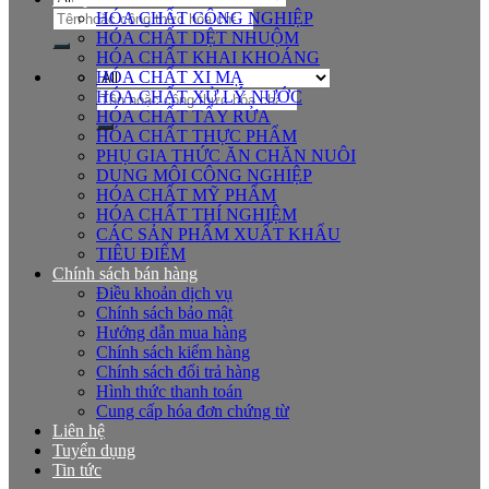
Tìm
HÓA CHẤT CÔNG NGHIỆP
kiếm:
HÓA CHẤT DỆT NHUỘM
HÓA CHẤT KHAI KHOÁNG
HÓA CHẤT XI MẠ
Tìm
HÓA CHẤT XỬ LÝ NƯỚC
kiếm:
HÓA CHẤT TẨY RỬA
HÓA CHẤT THỰC PHẨM
PHỤ GIA THỨC ĂN CHĂN NUÔI
DUNG MÔI CÔNG NGHIỆP
HÓA CHẤT MỸ PHẨM
HÓA CHẤT THÍ NGHIỆM
CÁC SẢN PHẨM XUẤT KHẨU
TIÊU ĐIỂM
Chính sách bán hàng
Điều khoản dịch vụ
Chính sách bảo mật
Hướng dẫn mua hàng
Chính sách kiểm hàng
Chính sách đổi trả hàng
Hình thức thanh toán
Cung cấp hóa đơn chứng từ
Liên hệ
Tuyển dụng
Tin tức