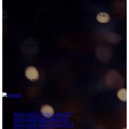
Đông, Thành phố Hà Nội, Việt Nam
VP HCM:
Số 525/1/10H Quang Trung, Phường Gò Vấp, Thành
phố Hồ Chí Minh, Việt Nam
Hotline:
Mr. Ngọc Anh: 0983565628
Mr. Tuấn: 0976244181 (HN)
Mr. Lâm: 0931145765 (SG)
Điện thoại:
024 33560758
Fax:
024 33560759
Email:
haiau@haiauint.vn
ngocanh@haiauint.vn
Danh mục sản phẩm
HÓA CHẤT CÔNG NGHIỆP
(389)
HÓA CHẤT DỆT NHUỘM
(23)
HÓA CHẤT KHAI KHOÁNG
(12)