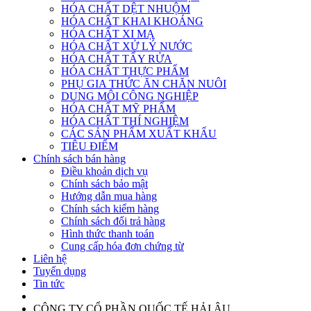
HÓA CHẤT DỆT NHUỘM
HÓA CHẤT KHAI KHOÁNG
HÓA CHẤT XI MẠ
HÓA CHẤT XỬ LÝ NƯỚC
HÓA CHẤT TẨY RỬA
HÓA CHẤT THỰC PHẨM
PHỤ GIA THỨC ĂN CHĂN NUÔI
DUNG MÔI CÔNG NGHIỆP
HÓA CHẤT MỸ PHẨM
HÓA CHẤT THÍ NGHIỆM
CÁC SẢN PHẨM XUẤT KHẨU
TIÊU ĐIỂM
Chính sách bán hàng
Điều khoản dịch vụ
Chính sách bảo mật
Hướng dẫn mua hàng
Chính sách kiểm hàng
Chính sách đổi trả hàng
Hình thức thanh toán
Cung cấp hóa đơn chứng từ
Liên hệ
Tuyển dụng
Tin tức
CÔNG TY CỔ PHẦN QUỐC TẾ HẢI ÂU