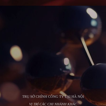
TRỤ SỞ CHÍNH CÔNG TY TẠI HÀ NỘI
VỊ TRÍ CÁC CHI NHÁNH KHÁC