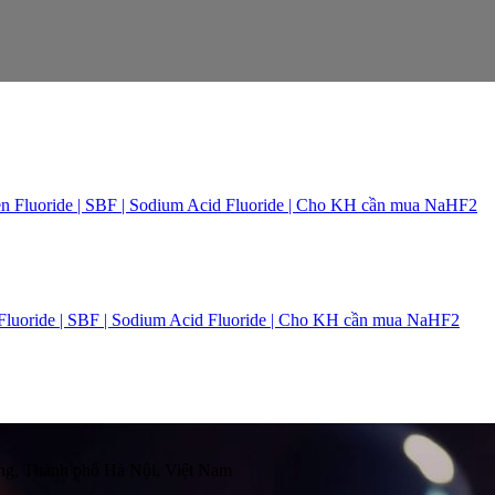
 Fluoride | SBF | Sodium Acid Fluoride | Cho KH cần mua NaHF2
g, Thành phố Hà Nội, Việt Nam