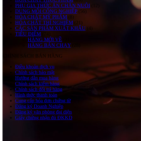
PHỤ GIA THỨC ĂN CHĂN NUÔI
(12)
DUNG MÔI CÔNG NGHIỆP
(56)
HÓA CHẤT MỸ PHẨM
(8)
HÓA CHẤT THÍ NGHIỆM
(21)
CÁC SẢN PHẨM XUẤT KHẨU
(4)
TIÊU ĐIỂM
(74)
HÀNG MỚI VỀ
(21)
HÀNG BÁN CHẠY
(28)
CHÍNH SÁCH BÁN HÀNG
Điều khoản dịch vụ
Chính sách bảo mật
Hướng dẫn mua hàng
Chính sách kiểm hàng
Chính sách đổi trả hàng
Hình thức thanh toán
Cung cấp hóa đơn chứng từ
Đăng ký Doanh Nghiệp
Đăng ký văn phòng đại diện
Giấy chứng nhận đủ ĐKKD