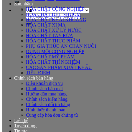
Sản phẩm
HÓA CHẤT CÔNG NGHIỆP
HÓA CHẤT DỆT NHUỘM
Tìm
HÓA CHẤT KHAI KHOÁNG
kiếm:
HÓA CHẤT XI MẠ
HÓA CHẤT XỬ LÝ NƯỚC
HÓA CHẤT TẨY RỬA
HÓA CHẤT THỰC PHẨM
PHỤ GIA THỨC ĂN CHĂN NUÔI
DUNG MÔI CÔNG NGHIỆP
HÓA CHẤT MỸ PHẨM
HÓA CHẤT THÍ NGHIỆM
CÁC SẢN PHẨM XUẤT KHẨU
TIÊU ĐIỂM
Chính sách bán hàng
Điều khoản dịch vụ
Chính sách bảo mật
Hướng dẫn mua hàng
Chính sách kiểm hàng
Chính sách đổi trả hàng
Hình thức thanh toán
Cung cấp hóa đơn chứng từ
Liên hệ
Tuyển dụng
Tin tức