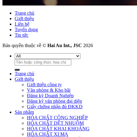
Trang chủ
Giới thiệu
Liên hệ
Tuyển dụng
Tin tức
Bản quyền thuộc về ©
Hai Au Int., JSC
2026
Tìm
kiếm:
Trang chủ
Giới thiệu
Giới thiệu công ty
Văn phòng & Kho bãi
Đăng ký Doanh Nghiệp
Đăng ký văn phòng đại diện
Giấy chứng nhận đủ ĐKKD
Sản phẩm
HÓA CHẤT CÔNG NGHIỆP
HÓA CHẤT DỆT NHUỘM
HÓA CHẤT KHAI KHOÁNG
HÓA CHẤT XI MẠ