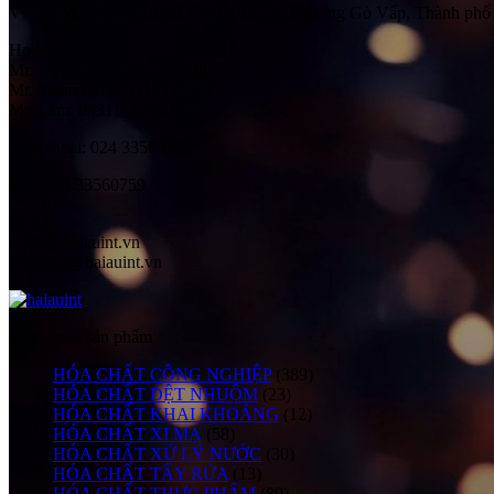
VP HCM:
Số 525/1/10H Quang Trung, Phường Gò Vấp, Thành phố
Hotline:
Mr. Ngọc Anh: 0983565628
Mr. Tuấn: 0976244181 (HN)
Mr. Lâm: 0931145765 (SG)
Điện thoại:
024 33560758
Fax:
024 33560759
Email:
haiau@haiauint.vn
ngocanh@haiauint.vn
Danh mục sản phẩm
HÓA CHẤT CÔNG NGHIỆP
(389)
HÓA CHẤT DỆT NHUỘM
(23)
HÓA CHẤT KHAI KHOÁNG
(12)
HÓA CHẤT XI MẠ
(58)
HÓA CHẤT XỬ LÝ NƯỚC
(30)
HÓA CHẤT TẨY RỬA
(13)
HÓA CHẤT THỰC PHẨM
(89)