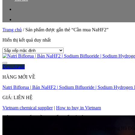
Trang chủ
/
Sản phẩm được gắn thẻ “Cần mua NaHF2”
Hiển thị kết quả duy nhất
Xem nhanh
HÀNG MỚI VỀ
Natri Biflorua | Bán NaHF2 | Sodium Bifluoride | Sodium Hydrogen
GIÁ: LIÊN HỆ
Vietnam chemical supplier
|
How to buy in Vietnam
CÔNG TY CỔ PHẦN QUỐC TẾ HẢI ÂU
Địa chỉ:
Số 41 Ngách 58 Ngõ 108, Đường Trần Phú, Phường Hà Đôn