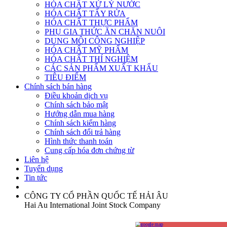
HÓA CHẤT XỬ LÝ NƯỚC
HÓA CHẤT TẨY RỬA
HÓA CHẤT THỰC PHẨM
PHỤ GIA THỨC ĂN CHĂN NUÔI
DUNG MÔI CÔNG NGHIỆP
HÓA CHẤT MỸ PHẨM
HÓA CHẤT THÍ NGHIỆM
CÁC SẢN PHẨM XUẤT KHẨU
TIÊU ĐIỂM
Chính sách bán hàng
Điều khoản dịch vụ
Chính sách bảo mật
Hướng dẫn mua hàng
Chính sách kiểm hàng
Chính sách đổi trả hàng
Hình thức thanh toán
Cung cấp hóa đơn chứng từ
Liên hệ
Tuyển dụng
Tin tức
CÔNG TY CỔ PHẦN QUỐC TẾ HẢI ÂU
Hai Au International Joint Stock Company