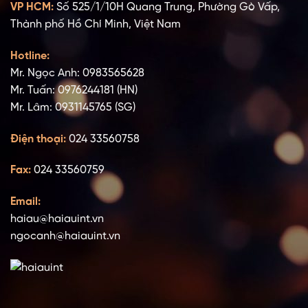
VP HCM:
Số 525/1/10H Quang Trung, Phường Gò Vấp,
Thành phố Hồ Chí Minh, Việt Nam
Hotline:
Mr. Ngọc Anh: 0983565628
Mr. Tuấn: 0976244181 (HN)
Mr. Lâm: 0931145765 (SG)
Điện thoại:
024 33560758
Fax:
024 33560759
Email:
haiau@haiauint.vn
ngocanh@haiauint.vn