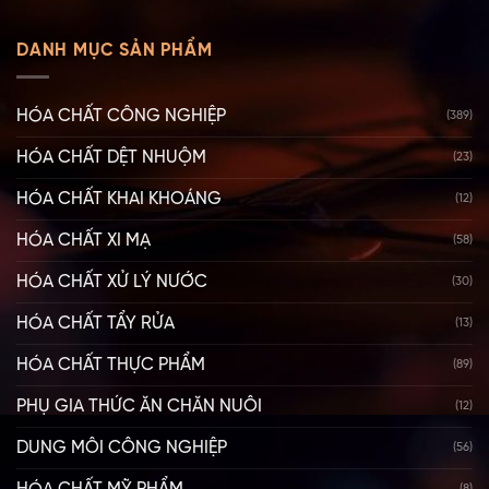
DANH MỤC SẢN PHẨM
HÓA CHẤT CÔNG NGHIỆP
(389)
HÓA CHẤT DỆT NHUỘM
(23)
HÓA CHẤT KHAI KHOÁNG
(12)
HÓA CHẤT XI MẠ
(58)
HÓA CHẤT XỬ LÝ NƯỚC
(30)
HÓA CHẤT TẨY RỬA
(13)
HÓA CHẤT THỰC PHẨM
(89)
PHỤ GIA THỨC ĂN CHĂN NUÔI
(12)
DUNG MÔI CÔNG NGHIỆP
(56)