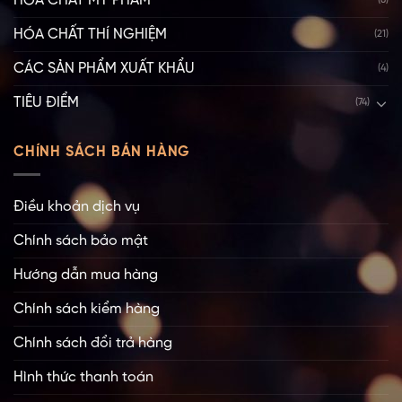
HÓA CHẤT MỸ PHẨM
(8)
HÓA CHẤT THÍ NGHIỆM
(21)
CÁC SẢN PHẨM XUẤT KHẨU
(4)
TIÊU ĐIỂM
(74)
CHÍNH SÁCH BÁN HÀNG
Điều khoản dịch vụ
Chính sách bảo mật
Hướng dẫn mua hàng
Chính sách kiểm hàng
Chính sách đổi trả hàng
Hình thức thanh toán