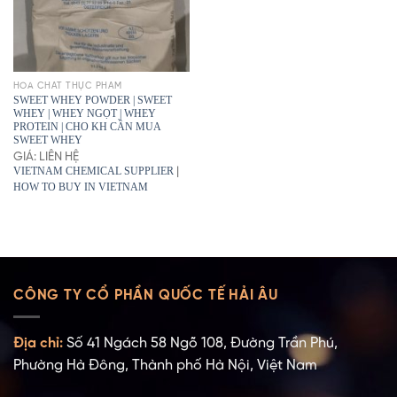
HÓA CHẤT THỰC PHẨM
SWEET WHEY POWDER | SWEET
WHEY | WHEY NGỌT | WHEY
PROTEIN | CHO KH CẦN MUA
SWEET WHEY
GIÁ: LIÊN HỆ
VIETNAM CHEMICAL SUPPLIER
|
HOW TO BUY IN VIETNAM
CÔNG TY CỔ PHẦN QUỐC TẾ HẢI ÂU
Địa chỉ:
Số 41 Ngách 58 Ngõ 108, Đường Trần Phú,
Phường Hà Đông, Thành phố Hà Nội, Việt Nam