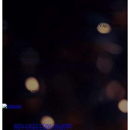
CÔNG TY CỔ PHẦN QUỐC TẾ HẢI ÂU
Địa chỉ:
Số 41 Ngách 58 Ngõ 108, Đường Trần Phú, Phường Hà
Đông, Thành phố Hà Nội, Việt Nam
VP HCM:
Số 525/1/10H Quang Trung, Phường Gò Vấp, Thành
phố Hồ Chí Minh, Việt Nam
Hotline:
Mr. Ngọc Anh: 0983565628
Mr. Tuấn: 0976244181 (HN)
Mr. Lâm: 0931145765 (SG)
Điện thoại:
024 33560758
Fax:
024 33560759
Email:
haiau@haiauint.vn
ngocanh@haiauint.vn
Danh mục sản phẩm
HÓA CHẤT CÔNG NGHIỆP
(389)