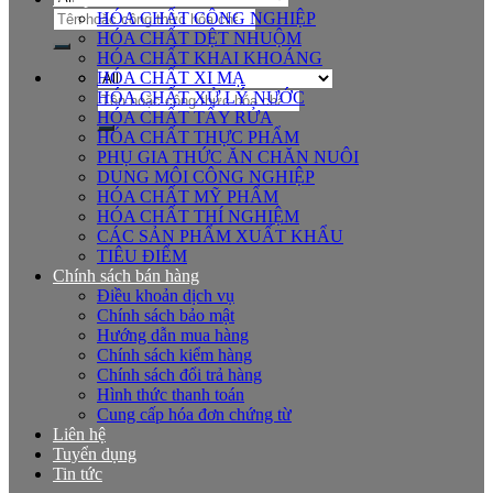
Tìm
HÓA CHẤT CÔNG NGHIỆP
kiếm:
HÓA CHẤT DỆT NHUỘM
HÓA CHẤT KHAI KHOÁNG
HÓA CHẤT XI MẠ
Tìm
HÓA CHẤT XỬ LÝ NƯỚC
kiếm:
HÓA CHẤT TẨY RỬA
HÓA CHẤT THỰC PHẨM
PHỤ GIA THỨC ĂN CHĂN NUÔI
DUNG MÔI CÔNG NGHIỆP
HÓA CHẤT MỸ PHẨM
HÓA CHẤT THÍ NGHIỆM
CÁC SẢN PHẨM XUẤT KHẨU
TIÊU ĐIỂM
Chính sách bán hàng
Điều khoản dịch vụ
Chính sách bảo mật
Hướng dẫn mua hàng
Chính sách kiểm hàng
Chính sách đổi trả hàng
Hình thức thanh toán
Cung cấp hóa đơn chứng từ
Liên hệ
Tuyển dụng
Tin tức