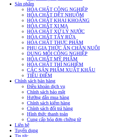
Sản phẩm
HÓA CHẤT CÔNG NGHIỆP
HÓA CHẤT DỆT NHUỘM
HÓA CHẤT KHAI KHOÁNG
HÓA CHẤT XI MẠ
HÓA CHẤT XỬ LÝ NƯỚC
HÓA CHẤT TẨY RỬA
HÓA CHẤT THỰC PHẨM
PHỤ GIA THỨC ĂN CHĂN NUÔI
DUNG MÔI CÔNG NGHIỆP
HÓA CHẤT MỸ PHẨM
HÓA CHẤT THÍ NGHIỆM
CÁC SẢN PHẨM XUẤT KHẨU
TIÊU ĐIỂM
Chính sách bán hàng
Điều khoản dịch vụ
Chính sách bảo mật
Hướng dẫn mua hàng
Chính sách kiểm hàng
Chính sách đổi trả hàng
Hình thức thanh toán
Cung cấp hóa đơn chứng từ
Liên hệ
Tuyển dụng
Tin tức