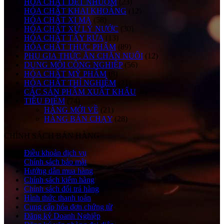
HÓA CHẤT DỆT NHUỘM
(23)
HÓA CHẤT KHAI KHOÁNG
(12)
HÓA CHẤT XI MẠ
(58)
HÓA CHẤT XỬ LÝ NƯỚC
(30)
HÓA CHẤT TẨY RỬA
(13)
HÓA CHẤT THỰC PHẨM
(89)
PHỤ GIA THỨC ĂN CHĂN NUÔI
(12)
DUNG MÔI CÔNG NGHIỆP
(56)
HÓA CHẤT MỸ PHẨM
(8)
HÓA CHẤT THÍ NGHIỆM
(21)
CÁC SẢN PHẨM XUẤT KHẨU
(4)
TIÊU ĐIỂM
(74)
HÀNG MỚI VỀ
(21)
HÀNG BÁN CHẠY
(28)
CHÍNH SÁCH BÁN HÀNG
Điều khoản dịch vụ
Chính sách bảo mật
Hướng dẫn mua hàng
Chính sách kiểm hàng
Chính sách đổi trả hàng
Hình thức thanh toán
Cung cấp hóa đơn chứng từ
Đăng ký Doanh Nghiệp