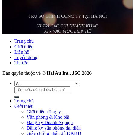
TRỤ SỞ CHÍNH CÔNG TY TẠI HÀ NỘI
VỊ TRÍ CÁC CHI NHÁNH KHÁC
XIN VÀO MỤC LIÊN HỆ
Trang chủ
Giới thiệu
Liên hệ
Tuyển dụng
Tin tức
Bản quyền thuộc về ©
Hai Au Int., JSC
2026
Tìm
kiếm:
Trang chủ
Giới thiệu
Giới thiệu công ty
Văn phòng & Kho bãi
Đăng ký Doanh Nghiệp
Đăng ký văn phòng đại diện
Giấy chứng nhận đủ ĐKKD