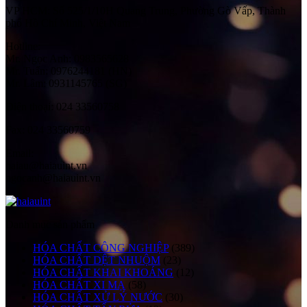
VP HCM:
Số 525/1/10H Quang Trung, Phường Gò Vấp, Thành
phố Hồ Chí Minh, Việt Nam
Hotline:
Mr. Ngọc Anh: 0983565628
Mr. Tuấn: 0976244181 (HN)
Mr. Lâm: 0931145765 (SG)
Điện thoại:
024 33560758
Fax:
024 33560759
Email:
haiau@haiauint.vn
ngocanh@haiauint.vn
Danh mục sản phẩm
HÓA CHẤT CÔNG NGHIỆP
(389)
HÓA CHẤT DỆT NHUỘM
(23)
HÓA CHẤT KHAI KHOÁNG
(12)
HÓA CHẤT XI MẠ
(58)
HÓA CHẤT XỬ LÝ NƯỚC
(30)