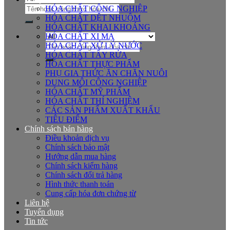
Tìm
HÓA CHẤT CÔNG NGHIỆP
kiếm:
HÓA CHẤT DỆT NHUỘM
HÓA CHẤT KHAI KHOÁNG
HÓA CHẤT XI MẠ
Tìm
HÓA CHẤT XỬ LÝ NƯỚC
kiếm:
HÓA CHẤT TẨY RỬA
HÓA CHẤT THỰC PHẨM
PHỤ GIA THỨC ĂN CHĂN NUÔI
DUNG MÔI CÔNG NGHIỆP
HÓA CHẤT MỸ PHẨM
HÓA CHẤT THÍ NGHIỆM
CÁC SẢN PHẨM XUẤT KHẨU
TIÊU ĐIỂM
Chính sách bán hàng
Điều khoản dịch vụ
Chính sách bảo mật
Hướng dẫn mua hàng
Chính sách kiểm hàng
Chính sách đổi trả hàng
Hình thức thanh toán
Cung cấp hóa đơn chứng từ
Liên hệ
Tuyển dụng
Tin tức