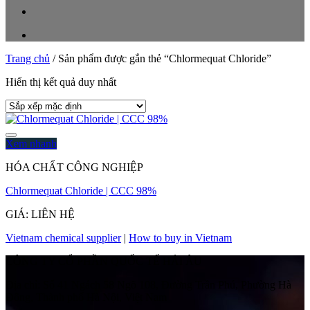
Trang chủ
/
Sản phẩm được gắn thẻ “Chlormequat Chloride”
Hiển thị kết quả duy nhất
Xem nhanh
HÓA CHẤT CÔNG NGHIỆP
Chlormequat Chloride | CCC 98%
GIÁ: LIÊN HỆ
Vietnam chemical supplier
|
How to buy in Vietnam
CÔNG TY CỔ PHẦN QUỐC TẾ HẢI ÂU
Địa chỉ:
Số 41 Ngách 58 Ngõ 108, Đường Trần Phú, Phường Hà
Đông, Thành phố Hà Nội, Việt Nam