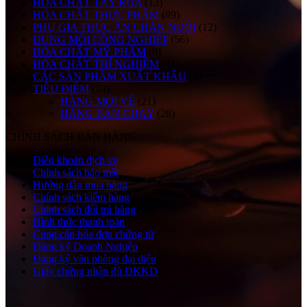
HÓA CHẤT TẨY RỬA
(13)
HÓA CHẤT THỰC PHẨM
(89)
PHỤ GIA THỨC ĂN CHĂN NUÔI
(12)
DUNG MÔI CÔNG NGHIỆP
(56)
HÓA CHẤT MỸ PHẨM
(8)
HÓA CHẤT THÍ NGHIỆM
(21)
CÁC SẢN PHẨM XUẤT KHẨU
(4)
TIÊU ĐIỂM
(74)
HÀNG MỚI VỀ
(21)
HÀNG BÁN CHẠY
(28)
CHÍNH SÁCH BÁN HÀNG
Điều khoản dịch vụ
Chính sách bảo mật
Hướng dẫn mua hàng
Chính sách kiểm hàng
Chính sách đổi trả hàng
Hình thức thanh toán
Cung cấp hóa đơn chứng từ
Đăng ký Doanh Nghiệp
Đăng ký văn phòng đại diện
Giấy chứng nhận đủ ĐKKD