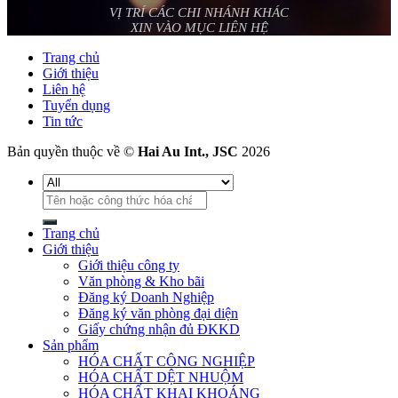
VỊ TRÍ CÁC CHI NHÁNH KHÁC
XIN VÀO MỤC LIÊN HỆ
Trang chủ
Giới thiệu
Liên hệ
Tuyển dụng
Tin tức
Bản quyền thuộc về ©
Hai Au Int., JSC
2026
Tìm
kiếm:
Trang chủ
Giới thiệu
Giới thiệu công ty
Văn phòng & Kho bãi
Đăng ký Doanh Nghiệp
Đăng ký văn phòng đại diện
Giấy chứng nhận đủ ĐKKD
Sản phẩm
HÓA CHẤT CÔNG NGHIỆP
HÓA CHẤT DỆT NHUỘM
HÓA CHẤT KHAI KHOÁNG