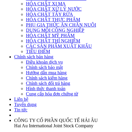
HÓA CHẤT XI MẠ
HÓA CHẤT XỬ LÝ NƯỚC
HÓA CHẤT TẨY RỬA
HÓA CHẤT THỰC PHẨM
PHỤ GIA THỨC ĂN CHĂN NUÔI
DUNG MÔI CÔNG NGHIỆP
HÓA CHẤT MỸ PHẨM
HÓA CHẤT THÍ NGHIỆM
CÁC SẢN PHẨM XUẤT KHẨU
TIÊU ĐIỂM
Chính sách bán hàng
Điều khoản dịch vụ
Chính sách bảo mật
Hướng dẫn mua hàng
Chính sách kiểm hàng
Chính sách đổi trả hàng
Hình thức thanh toán
Cung cấp hóa đơn chứng từ
Liên hệ
Tuyển dụng
Tin tức
CÔNG TY CỔ PHẦN QUỐC TẾ HẢI ÂU
Hai Au International Joint Stock Company