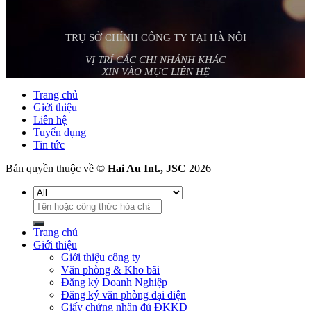
TRỤ SỞ CHÍNH CÔNG TY TẠI HÀ NỘI
VỊ TRÍ CÁC CHI NHÁNH KHÁC
XIN VÀO MỤC LIÊN HỆ
Trang chủ
Giới thiệu
Liên hệ
Tuyển dụng
Tin tức
Bản quyền thuộc về ©
Hai Au Int., JSC
2026
Tìm
kiếm:
Trang chủ
Giới thiệu
Giới thiệu công ty
Văn phòng & Kho bãi
Đăng ký Doanh Nghiệp
Đăng ký văn phòng đại diện
Giấy chứng nhận đủ ĐKKD