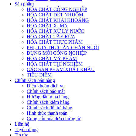
Sản phẩm
HÓA CHẤT CÔNG NGHIỆP
HÓA CHẤT DỆT NHUỘM
HÓA CHẤT KHAI KHOÁNG
HÓA CHẤT XI MẠ
HÓA CHẤT XỬ LÝ NƯỚC
HÓA CHẤT TẨY RỬA
HÓA CHẤT THỰC PHẨM
PHỤ GIA THỨC ĂN CHĂN NUÔI
DUNG MÔI CÔNG NGHIỆP
HÓA CHẤT MỸ PHẨM
HÓA CHẤT THÍ NGHIỆM
CÁC SẢN PHẨM XUẤT KHẨU
TIÊU ĐIỂM
Chính sách bán hàng
Điều khoản dịch vụ
Chính sách bảo mật
Hướng dẫn mua hàng
Chính sách kiểm hàng
Chính sách đổi trả hàng
Hình thức thanh toán
Cung cấp hóa đơn chứng từ
Liên hệ
Tuyển dụng
Tin tức