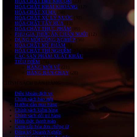
HÓA CHẤT DỆT NHUỘM
(23)
HÓA CHẤT KHAI KHOÁNG
(12)
HÓA CHẤT XI MẠ
(58)
HÓA CHẤT XỬ LÝ NƯỚC
(30)
HÓA CHẤT TẨY RỬA
(13)
HÓA CHẤT THỰC PHẨM
(89)
PHỤ GIA THỨC ĂN CHĂN NUÔI
(12)
DUNG MÔI CÔNG NGHIỆP
(56)
HÓA CHẤT MỸ PHẨM
(8)
HÓA CHẤT THÍ NGHIỆM
(21)
CÁC SẢN PHẨM XUẤT KHẨU
(4)
TIÊU ĐIỂM
(74)
HÀNG MỚI VỀ
(21)
HÀNG BÁN CHẠY
(28)
CHÍNH SÁCH BÁN HÀNG
Điều khoản dịch vụ
Chính sách bảo mật
Hướng dẫn mua hàng
Chính sách kiểm hàng
Chính sách đổi trả hàng
Hình thức thanh toán
Cung cấp hóa đơn chứng từ
Đăng ký Doanh Nghiệp