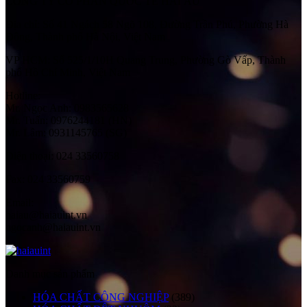
CÔNG TY CỔ PHẦN QUỐC TẾ HẢI ÂU
Địa chỉ:
Số 41 Ngách 58 Ngõ 108, Đường Trần Phú, Phường Hà
Đông, Thành phố Hà Nội, Việt Nam
VP HCM:
Số 525/1/10H Quang Trung, Phường Gò Vấp, Thành
phố Hồ Chí Minh, Việt Nam
Hotline:
Mr. Ngọc Anh: 0983565628
Mr. Tuấn: 0976244181 (HN)
Mr. Lâm: 0931145765 (SG)
Điện thoại:
024 33560758
Fax:
024 33560759
Email:
haiau@haiauint.vn
ngocanh@haiauint.vn
Danh mục sản phẩm
HÓA CHẤT CÔNG NGHIỆP
(389)