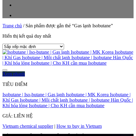
Trang chủ
/
Sản phẩm được gắn thẻ “Gas lạnh Isobutane”
Hiển thị kết quả duy nhất
Xem nhanh
TIÊU ĐIỂM
Isobutane | Iso-butane | Gas lạnh Isobutane | MK Korea Isobutane |
Khí Gas Isobutane | Môi chất lạnh Isobutane | Isobutane Hàn Quốc |
Khí hóa lỏng Isobutane | Cho KH cần mua Isobutane
GIÁ: LIÊN HỆ
Vietnam chemical supplier
|
How to buy in Vietnam