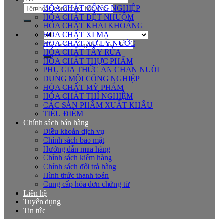
Tìm
HÓA CHẤT CÔNG NGHIỆP
kiếm:
HÓA CHẤT DỆT NHUỘM
HÓA CHẤT KHAI KHOÁNG
HÓA CHẤT XI MẠ
Tìm
HÓA CHẤT XỬ LÝ NƯỚC
kiếm:
HÓA CHẤT TẨY RỬA
HÓA CHẤT THỰC PHẨM
PHỤ GIA THỨC ĂN CHĂN NUÔI
DUNG MÔI CÔNG NGHIỆP
HÓA CHẤT MỸ PHẨM
HÓA CHẤT THÍ NGHIỆM
CÁC SẢN PHẨM XUẤT KHẨU
TIÊU ĐIỂM
Chính sách bán hàng
Điều khoản dịch vụ
Chính sách bảo mật
Hướng dẫn mua hàng
Chính sách kiểm hàng
Chính sách đổi trả hàng
Hình thức thanh toán
Cung cấp hóa đơn chứng từ
Liên hệ
Tuyển dụng
Tin tức