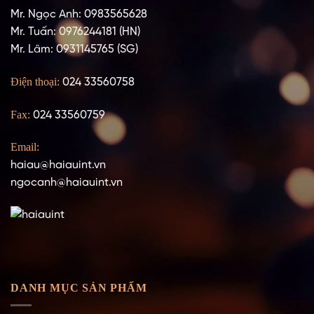
Mr. Ngọc Anh: 0983565628
Mr. Tuấn: 0976244181 (HN)
Mr. Lâm: 0931145765 (SG)
Điện thoại:
024 33560758
Fax:
024 33560759
Email:
haiau@haiauint.vn
ngocanh@haiauint.vn
DANH MỤC SẢN PHẨM