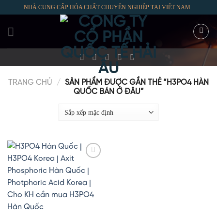
Skip
NHÀ CUNG CẤP HÓA CHẤT CHUYÊN NGHIỆP TẠI VIỆT NAM
to
content
TRANG CHỦ
/
SẢN PHẨM ĐƯỢC GẮN THẺ “H3PO4 HÀN
QUỐC BÁN Ở ĐÂU”