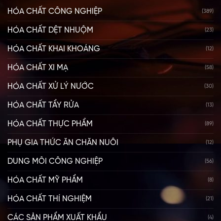
HÓA CHẤT CÔNG NGHIỆP
(389)
HÓA CHẤT DỆT NHUỘM
(23)
HÓA CHẤT KHAI KHOÁNG
(12)
HÓA CHẤT XI MẠ
(58)
HÓA CHẤT XỬ LÝ NƯỚC
(30)
HÓA CHẤT TẨY RỬA
(13)
HÓA CHẤT THỰC PHẨM
(89)
PHỤ GIA THỨC ĂN CHĂN NUÔI
(12)
DUNG MÔI CÔNG NGHIỆP
(56)
HÓA CHẤT MỸ PHẨM
(8)
HÓA CHẤT THÍ NGHIỆM
(21)
CÁC SẢN PHẨM XUẤT KHẨU
(4)