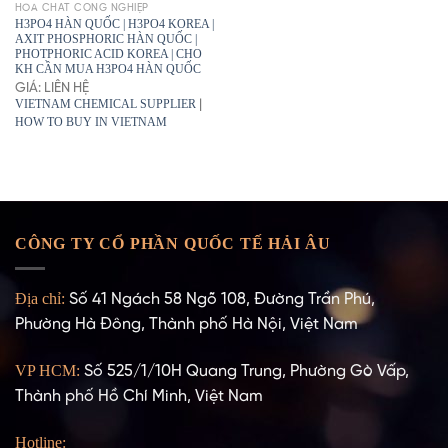
HÓA CHẤT CÔNG NGHIỆP
H3PO4 HÀN QUỐC | H3PO4 KOREA |
AXIT PHOSPHORIC HÀN QUỐC |
PHOTPHORIC ACID KOREA | CHO
KH CẦN MUA H3PO4 HÀN QUỐC
GIÁ: LIÊN HỆ
VIETNAM CHEMICAL SUPPLIER
|
HOW TO BUY IN VIETNAM
CÔNG TY CỔ PHẦN QUỐC TẾ HẢI ÂU
Địa chỉ:
Số 41 Ngách 58 Ngõ 108, Đường Trần Phú,
Phường Hà Đông, Thành phố Hà Nội, Việt Nam
VP HCM:
Số 525/1/10H Quang Trung, Phường Gò Vấp,
Thành phố Hồ Chí Minh, Việt Nam
Hotline: