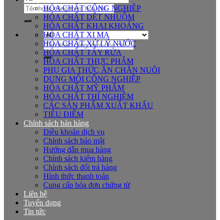
Tìm
HÓA CHẤT CÔNG NGHIỆP
kiếm:
HÓA CHẤT DỆT NHUỘM
HÓA CHẤT KHAI KHOÁNG
HÓA CHẤT XI MẠ
Tìm
HÓA CHẤT XỬ LÝ NƯỚC
kiếm:
HÓA CHẤT TẨY RỬA
HÓA CHẤT THỰC PHẨM
PHỤ GIA THỨC ĂN CHĂN NUÔI
DUNG MÔI CÔNG NGHIỆP
HÓA CHẤT MỸ PHẨM
HÓA CHẤT THÍ NGHIỆM
CÁC SẢN PHẨM XUẤT KHẨU
TIÊU ĐIỂM
Chính sách bán hàng
Điều khoản dịch vụ
Chính sách bảo mật
Hướng dẫn mua hàng
Chính sách kiểm hàng
Chính sách đổi trả hàng
Hình thức thanh toán
Cung cấp hóa đơn chứng từ
Liên hệ
Tuyển dụng
Tin tức