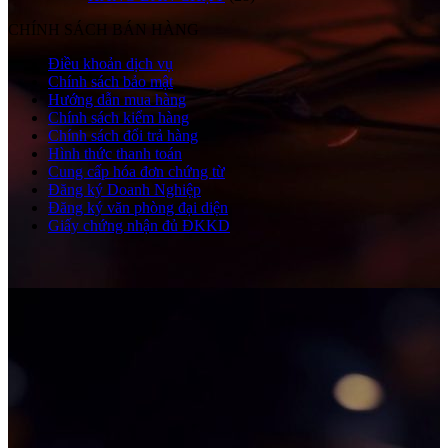
CHÍNH SÁCH BÁN HÀNG
Điều khoản dịch vụ
Chính sách bảo mật
Hướng dẫn mua hàng
Chính sách kiểm hàng
Chính sách đổi trả hàng
Hình thức thanh toán
Cung cấp hóa đơn chứng từ
Đăng ký Doanh Nghiệp
Đăng ký văn phòng đại diện
Giấy chứng nhận đủ ĐKKD