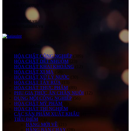
Fax:
024 33560759
Email:
haiau@haiauint.vn
ngocanh@haiauint.vn
Danh mục sản phẩm
HÓA CHẤT CÔNG NGHIỆP
(389)
HÓA CHẤT DỆT NHUỘM
(23)
HÓA CHẤT KHAI KHOÁNG
(12)
HÓA CHẤT XI MẠ
(58)
HÓA CHẤT XỬ LÝ NƯỚC
(30)
HÓA CHẤT TẨY RỬA
(13)
HÓA CHẤT THỰC PHẨM
(89)
PHỤ GIA THỨC ĂN CHĂN NUÔI
(12)
DUNG MÔI CÔNG NGHIỆP
(56)
HÓA CHẤT MỸ PHẨM
(8)
HÓA CHẤT THÍ NGHIỆM
(21)
CÁC SẢN PHẨM XUẤT KHẨU
(4)
TIÊU ĐIỂM
(74)
HÀNG MỚI VỀ
(21)
HÀNG BÁN CHẠY
(28)