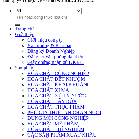
Bản quyền thuộc về ©
Hai Au Int., JSC
2026
Tìm
kiếm:
Trang chủ
Giới thiệu
Giới thiệu công ty
Văn phòng & Kho bãi
Đăng ký Doanh Nghiệp
Đăng ký văn phòng đại diện
Giấy chứng nhận đủ ĐKKD
Sản phẩm
HÓA CHẤT CÔNG NGHIỆP
HÓA CHẤT DỆT NHUỘM
HÓA CHẤT KHAI KHOÁNG
HÓA CHẤT XI MẠ
HÓA CHẤT XỬ LÝ NƯỚC
HÓA CHẤT TẨY RỬA
HÓA CHẤT THỰC PHẨM
PHỤ GIA THỨC ĂN CHĂN NUÔI
DUNG MÔI CÔNG NGHIỆP
HÓA CHẤT MỸ PHẨM
HÓA CHẤT THÍ NGHIỆM
CÁC SẢN PHẨM XUẤT KHẨU