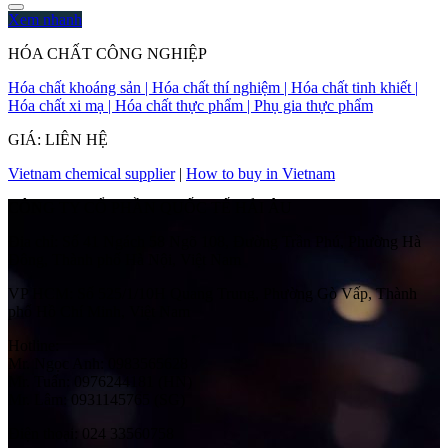
Xem nhanh
HÓA CHẤT CÔNG NGHIỆP
Hóa chất khoáng sản | Hóa chất thí nghiệm | Hóa chất tinh khiết |
Hóa chất xi mạ | Hóa chất thực phẩm | Phụ gia thực phẩm
GIÁ: LIÊN HỆ
Vietnam chemical supplier
|
How to buy in Vietnam
CÔNG TY CỔ PHẦN QUỐC TẾ HẢI ÂU
Địa chỉ:
Số 41 Ngách 58 Ngõ 108, Đường Trần Phú, Phường Hà
Đông, Thành phố Hà Nội, Việt Nam
VP HCM:
Số 525/1/10H Quang Trung, Phường Gò Vấp, Thành
phố Hồ Chí Minh, Việt Nam
Hotline:
Mr. Ngọc Anh: 0983565628
Mr. Tuấn: 0976244181 (HN)
Mr. Lâm: 0931145765 (SG)
Điện thoại:
024 33560758