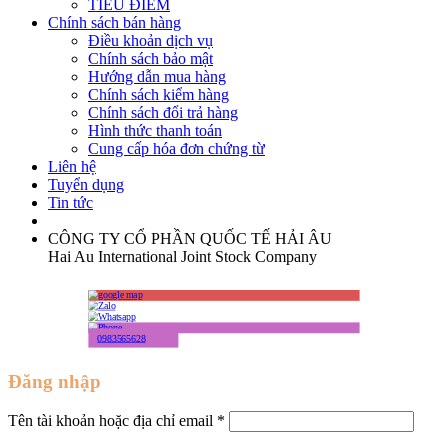
TIÊU ĐIỂM
Chính sách bán hàng
Điều khoản dịch vụ
Chính sách bảo mật
Hướng dẫn mua hàng
Chính sách kiểm hàng
Chính sách đổi trả hàng
Hình thức thanh toán
Cung cấp hóa đơn chứng từ
Liên hệ
Tuyển dụng
Tin tức
CÔNG TY CỔ PHẦN QUỐC TẾ HẢI ÂU
Hai Au International Joint Stock Company
0983565628
Đăng nhập
Tên tài khoản hoặc địa chỉ email
*