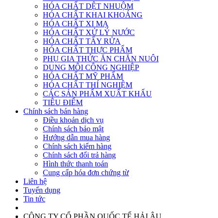
HÓA CHẤT DỆT NHUỘM
HÓA CHẤT KHAI KHOÁNG
HÓA CHẤT XI MẠ
HÓA CHẤT XỬ LÝ NƯỚC
HÓA CHẤT TẨY RỬA
HÓA CHẤT THỰC PHẨM
PHỤ GIA THỨC ĂN CHĂN NUÔI
DUNG MÔI CÔNG NGHIỆP
HÓA CHẤT MỸ PHẨM
HÓA CHẤT THÍ NGHIỆM
CÁC SẢN PHẨM XUẤT KHẨU
TIÊU ĐIỂM
Chính sách bán hàng
Điều khoản dịch vụ
Chính sách bảo mật
Hướng dẫn mua hàng
Chính sách kiểm hàng
Chính sách đổi trả hàng
Hình thức thanh toán
Cung cấp hóa đơn chứng từ
Liên hệ
Tuyển dụng
Tin tức
CÔNG TY CỔ PHẦN QUỐC TẾ HẢI ÂU