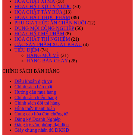
HÓA CHẤT XI MẠ
(58)
HÓA CHẤT XỬ LÝ NƯỚC
(30)
HÓA CHẤT TẨY RỬA
(13)
HÓA CHẤT THỰC PHẨM
(89)
PHỤ GIA THỨC ĂN CHĂN NUÔI
(12)
DUNG MÔI CÔNG NGHIỆP
(56)
HÓA CHẤT MỸ PHẨM
(8)
HÓA CHẤT THÍ NGHIỆM
(21)
CÁC SẢN PHẨM XUẤT KHẨU
(4)
TIÊU ĐIỂM
(74)
HÀNG MỚI VỀ
(21)
HÀNG BÁN CHẠY
(28)
CHÍNH SÁCH BÁN HÀNG
Điều khoản dịch vụ
Chính sách bảo mật
Hướng dẫn mua hàng
Chính sách kiểm hàng
Chính sách đổi trả hàng
Hình thức thanh toán
Cung cấp hóa đơn chứng từ
Đăng ký Doanh Nghiệp
Đăng ký văn phòng đại diện
Giấy chứng nhận đủ ĐKKD