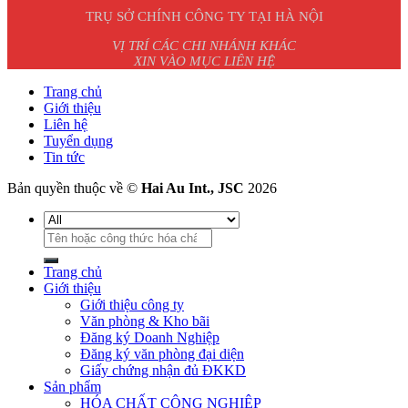
TRỤ SỞ CHÍNH CÔNG TY TẠI HÀ NỘI
VỊ TRÍ CÁC CHI NHÁNH KHÁC
XIN VÀO MỤC LIÊN HỆ
Trang chủ
Giới thiệu
Liên hệ
Tuyển dụng
Tin tức
Bản quyền thuộc về ©
Hai Au Int., JSC
2026
Tìm
kiếm:
Trang chủ
Giới thiệu
Giới thiệu công ty
Văn phòng & Kho bãi
Đăng ký Doanh Nghiệp
Đăng ký văn phòng đại diện
Giấy chứng nhận đủ ĐKKD
Sản phẩm
HÓA CHẤT CÔNG NGHIỆP