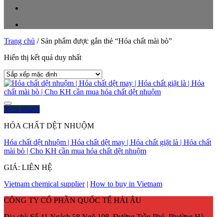
Trang chủ
/
Sản phẩm được gắn thẻ “Hóa chất mài bò”
Hiển thị kết quả duy nhất
Xem nhanh
HÓA CHẤT DỆT NHUỘM
Hóa chất dệt nhuộm | Hóa chất dệt may | Hóa chất giặt là | Hóa chất
mài bò | Cho KH cần mua hóa chất dệt nhuộm
GIÁ: LIÊN HỆ
Vietnam chemical supplier
|
How to buy in Vietnam
CÔNG TY CỔ PHẦN QUỐC TẾ HẢI ÂU
Địa chỉ:
Số 41 Ngách 58 Ngõ 108, Đường Trần Phú, Phường Hà