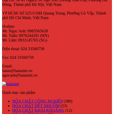
Đông, Thành phố Hà Nội, Việt Nam
VP HCM:
Số 525/1/10H Quang Trung, Phường Gò Vấp, Thành
phố Hồ Chí Minh, Việt Nam
Hotline:
Mr. Ngọc Anh: 0983565628
Mr. Tuấn: 0976244181 (HN)
Mr. Lâm: 0931145765 (SG)
Điện thoại:
024 33560758
Fax:
024 33560759
Email:
haiau@haiauint.vn
ngocanh@haiauint.vn
Danh mục sản phẩm
HÓA CHẤT CÔNG NGHIỆP
(389)
HÓA CHẤT DỆT NHUỘM
(23)
HÓA CHẤT KHAI KHOÁNG
(12)