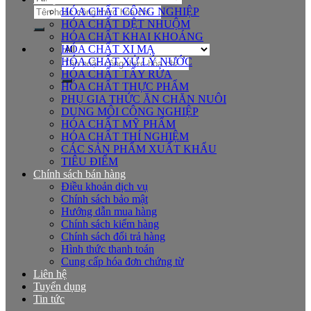
Tìm
HÓA CHẤT CÔNG NGHIỆP
kiếm:
HÓA CHẤT DỆT NHUỘM
HÓA CHẤT KHAI KHOÁNG
HÓA CHẤT XI MẠ
Tìm
HÓA CHẤT XỬ LÝ NƯỚC
kiếm:
HÓA CHẤT TẨY RỬA
HÓA CHẤT THỰC PHẨM
PHỤ GIA THỨC ĂN CHĂN NUÔI
DUNG MÔI CÔNG NGHIỆP
HÓA CHẤT MỸ PHẨM
HÓA CHẤT THÍ NGHIỆM
CÁC SẢN PHẨM XUẤT KHẨU
TIÊU ĐIỂM
Chính sách bán hàng
Điều khoản dịch vụ
Chính sách bảo mật
Hướng dẫn mua hàng
Chính sách kiểm hàng
Chính sách đổi trả hàng
Hình thức thanh toán
Cung cấp hóa đơn chứng từ
Liên hệ
Tuyển dụng
Tin tức