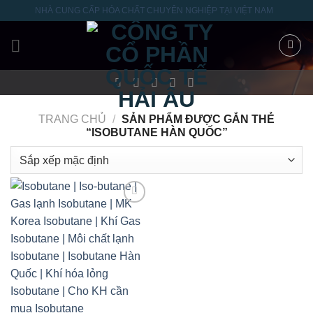
Skip
NHÀ CUNG CẤP HÓA CHẤT CHUYÊN NGHIỆP TẠI VIỆT NAM
to
content
TRANG CHỦ
/
SẢN PHẨM ĐƯỢC GẮN THẺ
“ISOBUTANE HÀN QUỐC”