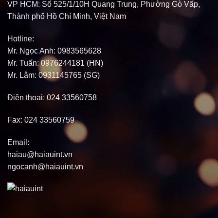
VP HCM:
Số 525/1/10H Quang Trung, Phường Gò Vấp,
Thành phố Hồ Chí Minh, Việt Nam
Hotline:
Mr. Ngọc Anh: 0983565628
Mr. Tuấn: 0976244181 (HN)
Mr. Lâm: 0931145765 (SG)
Điện thoại:
024 33560758
Fax:
024 33560759
Email:
haiau@haiauint.vn
ngocanh@haiauint.vn