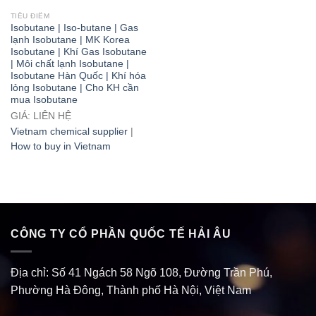
TIÊU ĐIỂM
Isobutane | Iso-butane | Gas
lạnh Isobutane | MK Korea
Isobutane | Khí Gas Isobutane
| Môi chất lạnh Isobutane |
Isobutane Hàn Quốc | Khí hóa
lỏng Isobutane | Cho KH cần
mua Isobutane
GIÁ: LIÊN HỆ
Vietnam chemical supplier
|
How to buy in Vietnam
CÔNG TY CỔ PHẦN QUỐC TẾ HẢI ÂU
Địa chỉ:
Số 41 Ngách 58 Ngõ 108, Đường Trần Phú,
Phường Hà Đông, Thành phố Hà Nội, Việt Nam