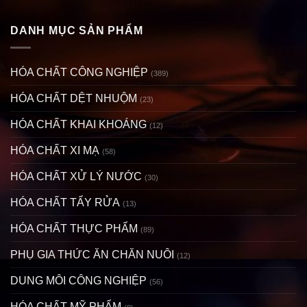
DANH MỤC SẢN PHẨM
HÓA CHẤT CÔNG NGHIỆP
(389)
HÓA CHẤT DỆT NHUỘM
(23)
HÓA CHẤT KHAI KHOÁNG
(12)
HÓA CHẤT XI MẠ
(58)
HÓA CHẤT XỬ LÝ NƯỚC
(30)
HÓA CHẤT TẨY RỬA
(13)
HÓA CHẤT THỰC PHẨM
(89)
PHỤ GIA THỨC ĂN CHĂN NUÔI
(12)
DUNG MÔI CÔNG NGHIỆP
(56)
HÓA CHẤT MỸ PHẨM