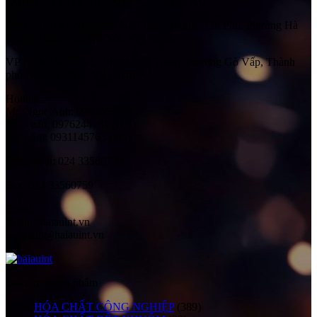
CÔNG TY CỔ PHẦN QUỐC TẾ HẢI ÂU
Địa chỉ:
Số 41 Ngách 58 Ngõ 108, Đường Trần Phú, Phường Hà
Đông, Thành phố Hà Nội, Việt Nam
VP HCM:
Số 525/1/10H Quang Trung, Phường Gò Vấp, Thành
phố Hồ Chí Minh, Việt Nam
Hotline:
Mr. Ngọc Anh: 0983565628
Mr. Tuấn: 0976244181 (HN)
Mr. Lâm: 0931145765 (SG)
Điện thoại:
024 33560758
Fax:
024 33560759
Email:
haiau@haiauint.vn
ngocanh@haiauint.vn
Danh mục sản phẩm
HÓA CHẤT CÔNG NGHIỆP
(389)