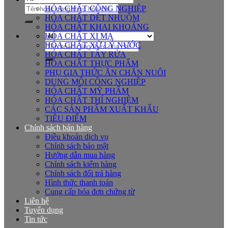
Tìm
HÓA CHẤT CÔNG NGHIỆP
kiếm:
HÓA CHẤT DỆT NHUỘM
HÓA CHẤT KHAI KHOÁNG
HÓA CHẤT XI MẠ
Tìm
HÓA CHẤT XỬ LÝ NƯỚC
kiếm:
HÓA CHẤT TẨY RỬA
HÓA CHẤT THỰC PHẨM
PHỤ GIA THỨC ĂN CHĂN NUÔI
DUNG MÔI CÔNG NGHIỆP
HÓA CHẤT MỸ PHẨM
HÓA CHẤT THÍ NGHIỆM
CÁC SẢN PHẨM XUẤT KHẨU
TIÊU ĐIỂM
Chính sách bán hàng
Điều khoản dịch vụ
Chính sách bảo mật
Hướng dẫn mua hàng
Chính sách kiểm hàng
Chính sách đổi trả hàng
Hình thức thanh toán
Cung cấp hóa đơn chứng từ
Liên hệ
Tuyển dụng
Tin tức