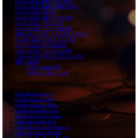
HÓA CHẤT DỆT NHUỘM
(23)
HÓA CHẤT KHAI KHOÁNG
(12)
HÓA CHẤT XI MẠ
(58)
HÓA CHẤT XỬ LÝ NƯỚC
(30)
HÓA CHẤT TẨY RỬA
(13)
HÓA CHẤT THỰC PHẨM
(89)
PHỤ GIA THỨC ĂN CHĂN NUÔI
(12)
DUNG MÔI CÔNG NGHIỆP
(56)
HÓA CHẤT MỸ PHẨM
(8)
HÓA CHẤT THÍ NGHIỆM
(21)
CÁC SẢN PHẨM XUẤT KHẨU
(4)
TIÊU ĐIỂM
(74)
HÀNG MỚI VỀ
(21)
HÀNG BÁN CHẠY
(28)
CHÍNH SÁCH BÁN HÀNG
Điều khoản dịch vụ
Chính sách bảo mật
Hướng dẫn mua hàng
Chính sách kiểm hàng
Chính sách đổi trả hàng
Hình thức thanh toán
Cung cấp hóa đơn chứng từ
Đăng ký Doanh Nghiệp