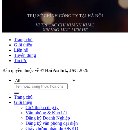
TRỤ SỞ CHÍNH CÔNG TY TẠI HÀ NỘI
VỊ TRÍ CÁC CHI NHÁNH KHÁC
XIN VÀO MỤC LIÊN HỆ
Trang chủ
Giới thiệu
Liên hệ
Tuyển dụng
Tin tức
Bản quyền thuộc về ©
Hai Au Int., JSC
2026
Tìm
kiếm:
Trang chủ
Giới thiệu
Giới thiệu công ty
Văn phòng & Kho bãi
Đăng ký Doanh Nghiệp
Đăng ký văn phòng đại diện
Giấy chứng nhận đủ ĐKKD