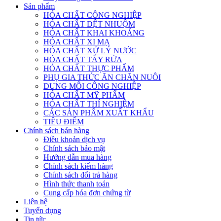
Sản phẩm
HÓA CHẤT CÔNG NGHIỆP
HÓA CHẤT DỆT NHUỘM
HÓA CHẤT KHAI KHOÁNG
HÓA CHẤT XI MẠ
HÓA CHẤT XỬ LÝ NƯỚC
HÓA CHẤT TẨY RỬA
HÓA CHẤT THỰC PHẨM
PHỤ GIA THỨC ĂN CHĂN NUÔI
DUNG MÔI CÔNG NGHIỆP
HÓA CHẤT MỸ PHẨM
HÓA CHẤT THÍ NGHIỆM
CÁC SẢN PHẨM XUẤT KHẨU
TIÊU ĐIỂM
Chính sách bán hàng
Điều khoản dịch vụ
Chính sách bảo mật
Hướng dẫn mua hàng
Chính sách kiểm hàng
Chính sách đổi trả hàng
Hình thức thanh toán
Cung cấp hóa đơn chứng từ
Liên hệ
Tuyển dụng
Tin tức