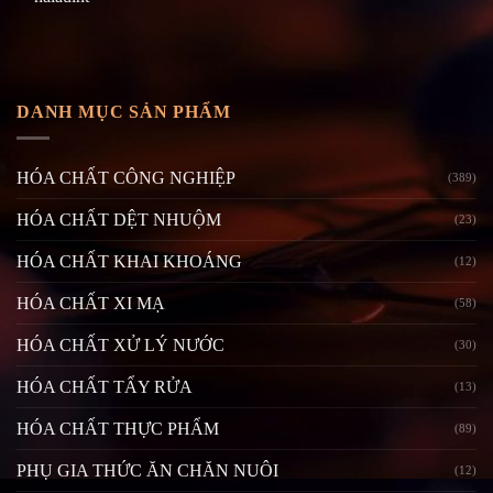
DANH MỤC SẢN PHẨM
HÓA CHẤT CÔNG NGHIỆP
(389)
HÓA CHẤT DỆT NHUỘM
(23)
HÓA CHẤT KHAI KHOÁNG
(12)
HÓA CHẤT XI MẠ
(58)
HÓA CHẤT XỬ LÝ NƯỚC
(30)
HÓA CHẤT TẨY RỬA
(13)
HÓA CHẤT THỰC PHẨM
(89)
PHỤ GIA THỨC ĂN CHĂN NUÔI
(12)