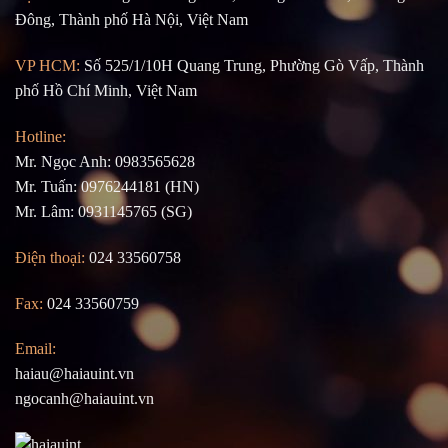
Đông, Thành phố Hà Nội, Việt Nam
VP HCM:
Số 525/1/10H Quang Trung, Phường Gò Vấp, Thành
phố Hồ Chí Minh, Việt Nam
Hotline:
Mr. Ngọc Anh: 0983565628
Mr. Tuấn: 0976244181 (HN)
Mr. Lâm: 0931145765 (SG)
Điện thoại:
024 33560758
Fax:
024 33560759
Email:
haiau@haiauint.vn
ngocanh@haiauint.vn