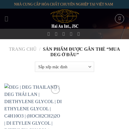
Skip
NHÀ CUNG CẤP HÓA CHẤT CHUYÊN NGHIỆP TẠI VIỆT NAM
to
content
TRANG CHỦ
/
SẢN PHẨM ĐƯỢC GẮN THẺ “MUA
DEG Ở ĐÂU”