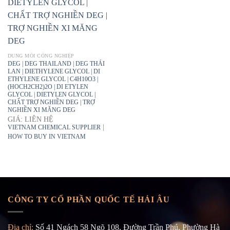
DUNG MÔI CÔNG NGHIỆP
DEG | DEG THAILAND | DEG THÁI
LAN | DIETHYLENE GLYCOL | DI
ETHYLENE GLYCOL | C4H10O3 |
(HOCH2CH2)2O | DI ETYLEN
GLYCOL | DIETYLEN GLYCOL |
CHẤT TRỢ NGHIỀN DEG | TRỢ
NGHIỀN XI MĂNG DEG
GIÁ: LIÊN HỆ
|
VIETNAM CHEMICAL SUPPLIER
HOW TO BUY IN VIETNAM
CÔNG TY CỔ PHẦN QUỐC TẾ HẢI ÂU
Địa chỉ:
Số 41 Ngách 58 Ngõ 108, Đường Trần Phú, Phường Hà