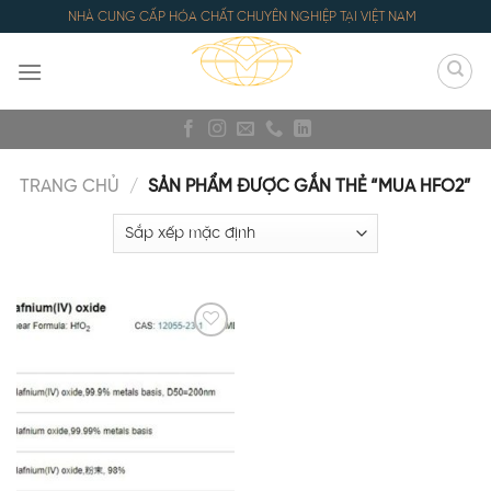
Skip
NHÀ CUNG CẤP HÓA CHẤT CHUYÊN NGHIỆP TẠI VIỆT NAM
to
content
TRANG CHỦ
/
SẢN PHẨM ĐƯỢC GẮN THẺ “MUA HFO2”