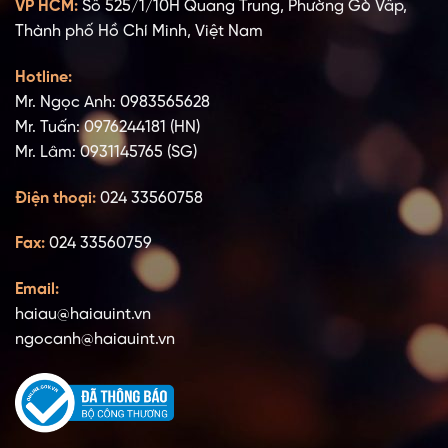
VP HCM:
Số 525/1/10H Quang Trung, Phường Gò Vấp,
Thành phố Hồ Chí Minh, Việt Nam
Hotline:
Mr. Ngọc Anh: 0983565628
Mr. Tuấn: 0976244181 (HN)
Mr. Lâm: 0931145765 (SG)
Điện thoại:
024 33560758
Fax:
024 33560759
Email:
haiau@haiauint.vn
ngocanh@haiauint.vn