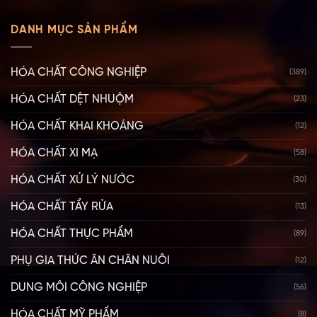
DANH MỤC SẢN PHẨM
HÓA CHẤT CÔNG NGHIỆP
(389)
HÓA CHẤT DỆT NHUỘM
(23)
HÓA CHẤT KHAI KHOÁNG
(12)
HÓA CHẤT XI MẠ
(58)
HÓA CHẤT XỬ LÝ NƯỚC
(30)
HÓA CHẤT TẨY RỬA
(13)
HÓA CHẤT THỰC PHẨM
(89)
PHỤ GIA THỨC ĂN CHĂN NUÔI
(12)
DUNG MÔI CÔNG NGHIỆP
(56)
HÓA CHẤT MỸ PHẨM
(8)