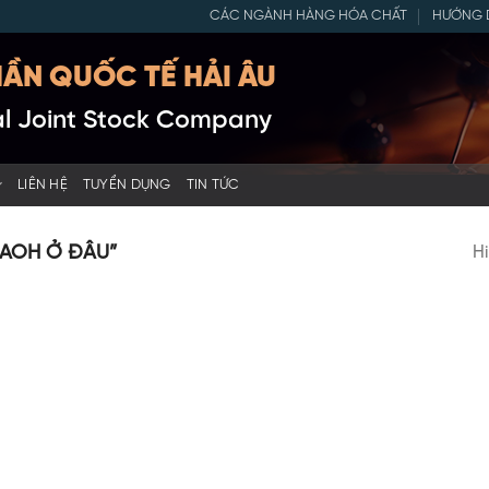
CÁC NGÀNH HÀNG HÓA CHẤT
HƯỚNG 
ẦN QUỐC TẾ HẢI ÂU
nal Joint Stock Company
LIÊN HỆ
TUYỂN DỤNG
TIN TỨC
AOH Ở ĐÂU”
Hi