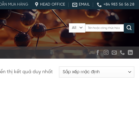
DẪN MUA HÀNG
HEAD OFFICE
EMAIL
+84 983 56 56 28
Tìm
kiếm:
ển thị kết quả duy nhất