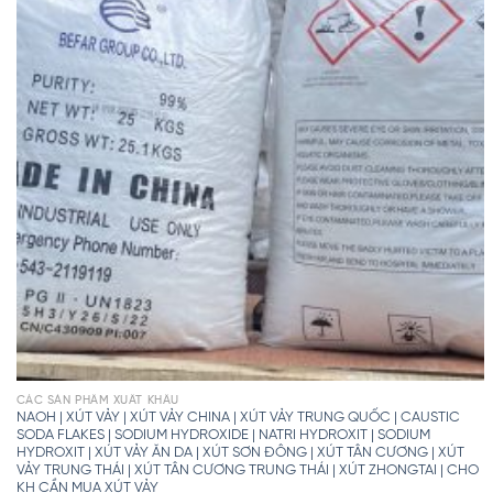
CÁC SẢN PHẨM XUẤT KHẨU
NAOH | XÚT VẢY | XÚT VẢY CHINA | XÚT VẢY TRUNG QUỐC | CAUSTIC
SODA FLAKES | SODIUM HYDROXIDE | NATRI HYDROXIT | SODIUM
HYDROXIT | XÚT VẢY ĂN DA | XÚT SƠN ĐÔNG | XÚT TÂN CƯƠNG | XÚT
VẢY TRUNG THÁI | XÚT TÂN CƯƠNG TRUNG THÁI | XÚT ZHONGTAI | CHO
KH CẦN MUA XÚT VẢY