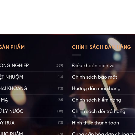
SẢN PHẨM
CHÍNH SÁCH BÁN HÀNG
ÔNG NGHIỆP
Điều khoản dịch vụ
(389)
ỆT NHUỘM
Chính sách bảo mật
(23)
HAI KHOÁNG
Hướng dẫn mua hàng
(12)
 MẠ
Chính sách kiểm hàng
(58)
Ử LÝ NƯỚC
Chính sách đổi trả hàng
(30)
ẨY RỬA
Hình thức thanh toán
(13)
HỰC PHẨM
Cung cấp hóa đơn chứng từ
(89)