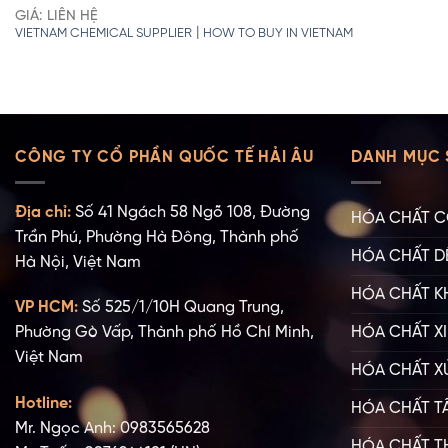
GIÁ: LIÊN HỆ
|
VIETNAM CHEMICAL SUPPLIER
HOW TO BUY IN VIETNAM
CÔNG TY CỔ PHẦN QUỐC TẾ HẢI ÂU
DANH MỤC 
Địa chỉ:
Số 41 Ngách 58 Ngõ 108, Đường
HÓA CHẤT C
Trần Phú, Phường Hà Đông, Thành phố
HÓA CHẤT D
Hà Nội, Việt Nam
HÓA CHẤT K
VP HCM:
Số 525/1/10H Quang Trung,
HÓA CHẤT XI
Phường Gò Vấp, Thành phố Hồ Chí Minh,
Việt Nam
HÓA CHẤT X
Hotline:
HÓA CHẤT T
Mr. Ngọc Anh: 0983565628
HÓA CHẤT T