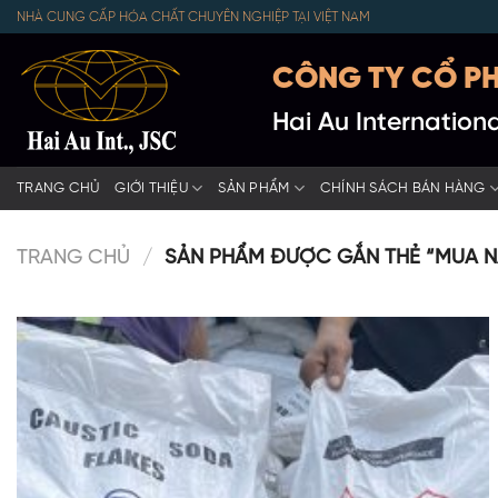
Skip
NHÀ CUNG CẤP HÓA CHẤT CHUYÊN NGHIỆP TẠI VIỆT NAM
to
content
CÔNG TY CỔ PH
Hai Au Internatio
TRANG CHỦ
GIỚI THIỆU
SẢN PHẨM
CHÍNH SÁCH BÁN HÀNG
TRANG CHỦ
/
SẢN PHẨM ĐƯỢC GẮN THẺ “MUA N