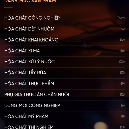
DANH MỤC SẢN PHẨM
HÓA CHẤT CÔNG NGHIỆP
(389)
HÓA CHẤT DỆT NHUỘM
(23)
HÓA CHẤT KHAI KHOÁNG
(12)
HÓA CHẤT XI MẠ
(58)
HÓA CHẤT XỬ LÝ NƯỚC
(30)
HÓA CHẤT TẨY RỬA
(13)
HÓA CHẤT THỰC PHẨM
(89)
PHỤ GIA THỨC ĂN CHĂN NUÔI
(12)
DUNG MÔI CÔNG NGHIỆP
(56)
HÓA CHẤT MỸ PHẨM
(8)
HÓA CHẤT THÍ NGHIỆM
(21)