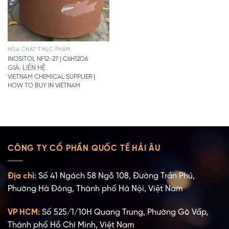
HÓA CHẤT THỰC PHẨM
INOSITOL NF12-27 | C6H12O6
GIÁ: LIÊN HỆ
|
VIETNAM CHEMICAL SUPPLIER
HOW TO BUY IN VIETNAM
CÔNG TY CỔ PHẦN QUỐC TẾ HẢI ÂU
Địa chỉ:
Số 41 Ngách 58 Ngõ 108, Đường Trần Phú,
Phường Hà Đông, Thành phố Hà Nội, Việt Nam
VP HCM:
Số 525/1/10H Quang Trung, Phường Gò Vấp,
Thành phố Hồ Chí Minh, Việt Nam