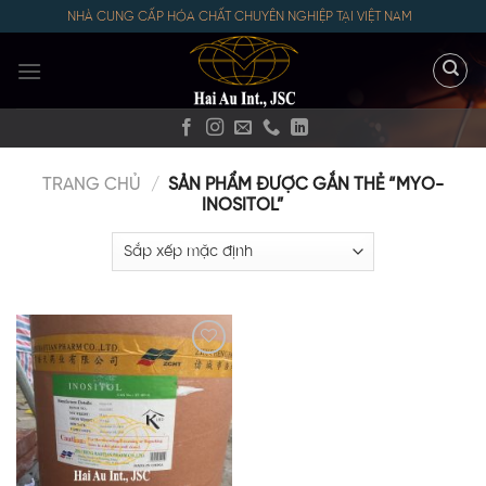
Skip
NHÀ CUNG CẤP HÓA CHẤT CHUYÊN NGHIỆP TẠI VIỆT NAM
to
content
TRANG CHỦ
/
SẢN PHẨM ĐƯỢC GẮN THẺ “MYO-
INOSITOL”