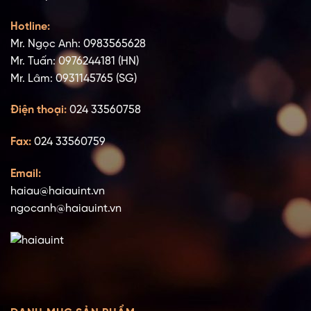
Hotline:
Mr. Ngọc Anh: 0983565628
Mr. Tuấn: 0976244181 (HN)
Mr. Lâm: 0931145765 (SG)
Điện thoại:
024 33560758
Fax:
024 33560759
Email:
haiau@haiauint.vn
ngocanh@haiauint.vn