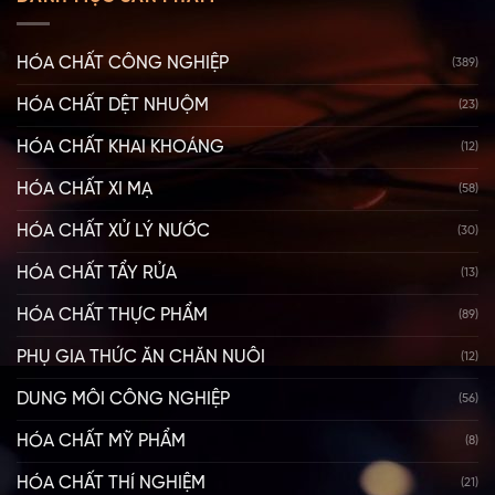
HÓA CHẤT CÔNG NGHIỆP
(389)
HÓA CHẤT DỆT NHUỘM
(23)
HÓA CHẤT KHAI KHOÁNG
(12)
HÓA CHẤT XI MẠ
(58)
HÓA CHẤT XỬ LÝ NƯỚC
(30)
HÓA CHẤT TẨY RỬA
(13)
HÓA CHẤT THỰC PHẨM
(89)
PHỤ GIA THỨC ĂN CHĂN NUÔI
(12)
DUNG MÔI CÔNG NGHIỆP
(56)
HÓA CHẤT MỸ PHẨM
(8)
HÓA CHẤT THÍ NGHIỆM
(21)