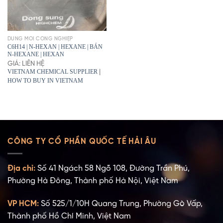
DUNG MÔI CÔNG NGHIỆP
C6H14 | N-HEXAN | HEXANE | BÁN
N-HEXANE | HEXAN
GIÁ: LIÊN HỆ
VIETNAM CHEMICAL SUPPLIER
|
HOW TO BUY IN VIETNAM
CÔNG TY CỔ PHẦN QUỐC TẾ HẢI ÂU
Địa chỉ:
Số 41 Ngách 58 Ngõ 108, Đường Trần Phú,
Phường Hà Đông, Thành phố Hà Nội, Việt Nam
VP HCM:
Số 525/1/10H Quang Trung, Phường Gò Vấp,
Thành phố Hồ Chí Minh, Việt Nam