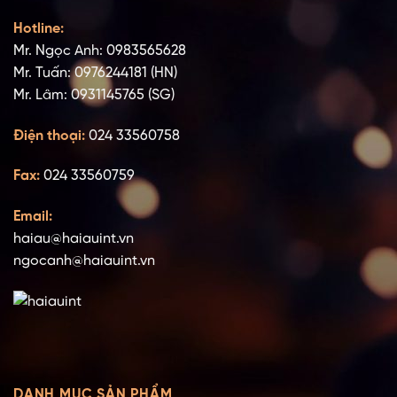
Hotline:
Mr. Ngọc Anh: 0983565628
Mr. Tuấn: 0976244181 (HN)
Mr. Lâm: 0931145765 (SG)
Điện thoại:
024 33560758
Fax:
024 33560759
Email:
haiau@haiauint.vn
ngocanh@haiauint.vn
DANH MỤC SẢN PHẨM