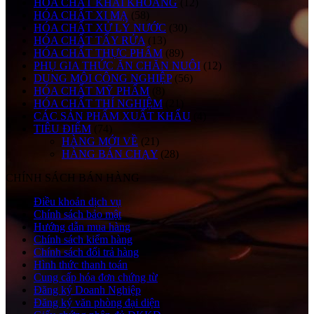
HÓA CHẤT KHAI KHOÁNG
(12)
HÓA CHẤT XI MẠ
(58)
HÓA CHẤT XỬ LÝ NƯỚC
(30)
HÓA CHẤT TẨY RỬA
(13)
HÓA CHẤT THỰC PHẨM
(89)
PHỤ GIA THỨC ĂN CHĂN NUÔI
(12)
DUNG MÔI CÔNG NGHIỆP
(56)
HÓA CHẤT MỸ PHẨM
(8)
HÓA CHẤT THÍ NGHIỆM
(21)
CÁC SẢN PHẨM XUẤT KHẨU
(4)
TIÊU ĐIỂM
(74)
HÀNG MỚI VỀ
(21)
HÀNG BÁN CHẠY
(28)
CHÍNH SÁCH BÁN HÀNG
Điều khoản dịch vụ
Chính sách bảo mật
Hướng dẫn mua hàng
Chính sách kiểm hàng
Chính sách đổi trả hàng
Hình thức thanh toán
Cung cấp hóa đơn chứng từ
Đăng ký Doanh Nghiệp
Đăng ký văn phòng đại diện