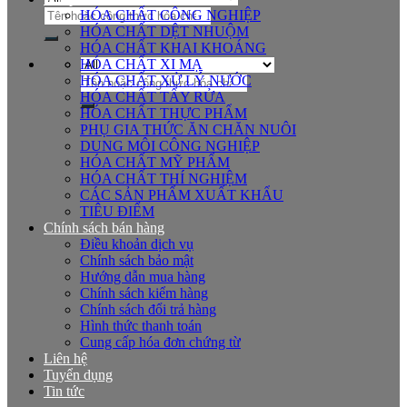
Tìm
HÓA CHẤT CÔNG NGHIỆP
kiếm:
HÓA CHẤT DỆT NHUỘM
HÓA CHẤT KHAI KHOÁNG
HÓA CHẤT XI MẠ
Tìm
HÓA CHẤT XỬ LÝ NƯỚC
kiếm:
HÓA CHẤT TẨY RỬA
HÓA CHẤT THỰC PHẨM
PHỤ GIA THỨC ĂN CHĂN NUÔI
DUNG MÔI CÔNG NGHIỆP
HÓA CHẤT MỸ PHẨM
HÓA CHẤT THÍ NGHIỆM
CÁC SẢN PHẨM XUẤT KHẨU
TIÊU ĐIỂM
Chính sách bán hàng
Điều khoản dịch vụ
Chính sách bảo mật
Hướng dẫn mua hàng
Chính sách kiểm hàng
Chính sách đổi trả hàng
Hình thức thanh toán
Cung cấp hóa đơn chứng từ
Liên hệ
Tuyển dụng
Tin tức