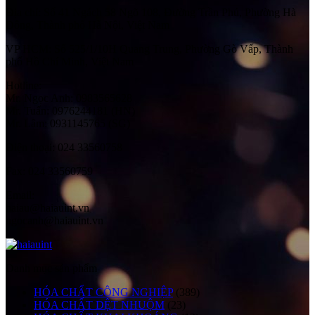
Địa chỉ:
Số 41 Ngách 58 Ngõ 108, Đường Trần Phú, Phường Hà
Đông, Thành phố Hà Nội, Việt Nam
VP HCM:
Số 525/1/10H Quang Trung, Phường Gò Vấp, Thành
phố Hồ Chí Minh, Việt Nam
Hotline:
Mr. Ngọc Anh: 0983565628
Mr. Tuấn: 0976244181 (HN)
Mr. Lâm: 0931145765 (SG)
Điện thoại:
024 33560758
Fax:
024 33560759
Email:
haiau@haiauint.vn
ngocanh@haiauint.vn
Danh mục sản phẩm
HÓA CHẤT CÔNG NGHIỆP
(389)
HÓA CHẤT DỆT NHUỘM
(23)