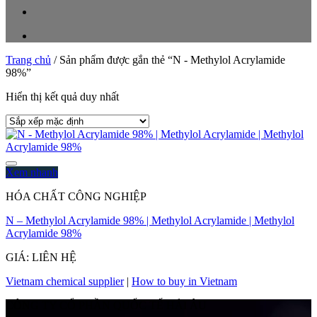
Trang chủ
/
Sản phẩm được gắn thẻ “N - Methylol Acrylamide
98%”
Hiển thị kết quả duy nhất
Xem nhanh
HÓA CHẤT CÔNG NGHIỆP
N – Methylol Acrylamide 98% | Methylol Acrylamide | Methylol
Acrylamide 98%
GIÁ: LIÊN HỆ
Vietnam chemical supplier
|
How to buy in Vietnam
CÔNG TY CỔ PHẦN QUỐC TẾ HẢI ÂU