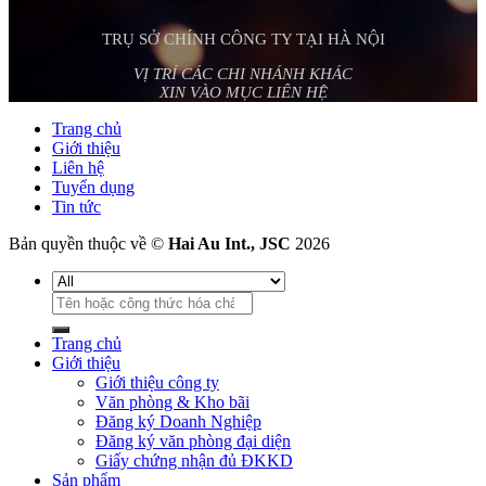
TRỤ SỞ CHÍNH CÔNG TY TẠI HÀ NỘI
VỊ TRÍ CÁC CHI NHÁNH KHÁC
XIN VÀO MỤC LIÊN HỆ
Trang chủ
Giới thiệu
Liên hệ
Tuyển dụng
Tin tức
Bản quyền thuộc về ©
Hai Au Int., JSC
2026
Tìm
kiếm:
Trang chủ
Giới thiệu
Giới thiệu công ty
Văn phòng & Kho bãi
Đăng ký Doanh Nghiệp
Đăng ký văn phòng đại diện
Giấy chứng nhận đủ ĐKKD
Sản phẩm