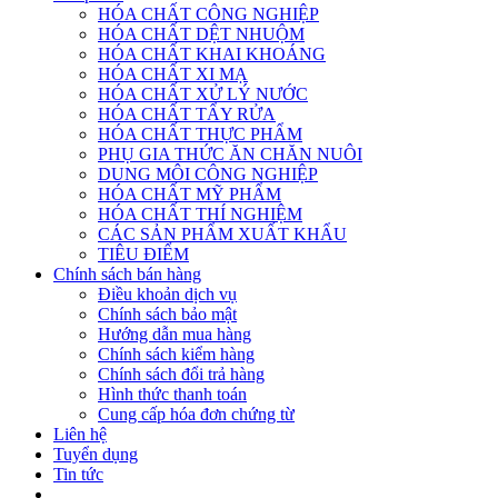
HÓA CHẤT CÔNG NGHIỆP
HÓA CHẤT DỆT NHUỘM
HÓA CHẤT KHAI KHOÁNG
HÓA CHẤT XI MẠ
HÓA CHẤT XỬ LÝ NƯỚC
HÓA CHẤT TẨY RỬA
HÓA CHẤT THỰC PHẨM
PHỤ GIA THỨC ĂN CHĂN NUÔI
DUNG MÔI CÔNG NGHIỆP
HÓA CHẤT MỸ PHẨM
HÓA CHẤT THÍ NGHIỆM
CÁC SẢN PHẨM XUẤT KHẨU
TIÊU ĐIỂM
Chính sách bán hàng
Điều khoản dịch vụ
Chính sách bảo mật
Hướng dẫn mua hàng
Chính sách kiểm hàng
Chính sách đổi trả hàng
Hình thức thanh toán
Cung cấp hóa đơn chứng từ
Liên hệ
Tuyển dụng
Tin tức