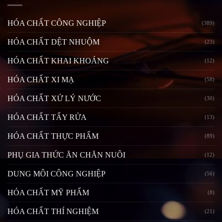
HÓA CHẤT CÔNG NGHIỆP
(389)
HÓA CHẤT DỆT NHUỘM
(23)
HÓA CHẤT KHAI KHOÁNG
(12)
HÓA CHẤT XI MẠ
(58)
HÓA CHẤT XỬ LÝ NƯỚC
(30)
HÓA CHẤT TẨY RỬA
(13)
HÓA CHẤT THỰC PHẨM
(89)
PHỤ GIA THỨC ĂN CHĂN NUÔI
(12)
DUNG MÔI CÔNG NGHIỆP
(56)
HÓA CHẤT MỸ PHẨM
(8)
HÓA CHẤT THÍ NGHIỆM
(21)