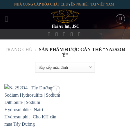
Skip
NHÀ CUNG CẤP HÓA CHẤT CHUYÊN NGHIỆP TẠI VIỆT NAM
to
content
TRANG CHỦ
/
SẢN PHẨM ĐƯỢC GẮN THẺ “NA2S2O4
Ý”