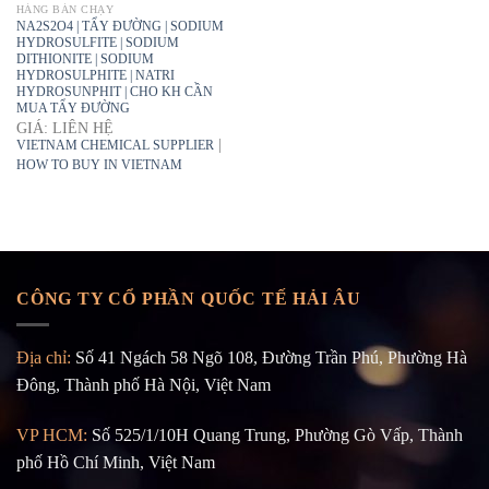
HÀNG BÁN CHẠY
NA2S2O4 | TẨY ĐƯỜNG | SODIUM
HYDROSULFITE | SODIUM
DITHIONITE | SODIUM
HYDROSULPHITE | NATRI
HYDROSUNPHIT | CHO KH CẦN
MUA TẨY ĐƯỜNG
GIÁ: LIÊN HỆ
|
VIETNAM CHEMICAL SUPPLIER
HOW TO BUY IN VIETNAM
CÔNG TY CỔ PHẦN QUỐC TẾ HẢI ÂU
Địa chỉ:
Số 41 Ngách 58 Ngõ 108, Đường Trần Phú, Phường Hà
Đông, Thành phố Hà Nội, Việt Nam
VP HCM:
Số 525/1/10H Quang Trung, Phường Gò Vấp, Thành
phố Hồ Chí Minh, Việt Nam