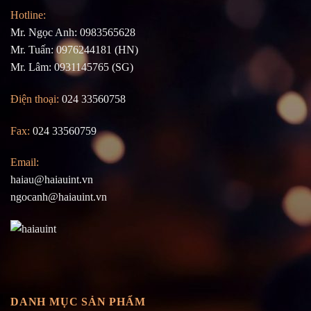
Hotline:
Mr. Ngọc Anh: 0983565628
Mr. Tuấn: 0976244181 (HN)
Mr. Lâm: 0931145765 (SG)
Điện thoại:
024 33560758
Fax:
024 33560759
Email:
haiau@haiauint.vn
ngocanh@haiauint.vn
DANH MỤC SẢN PHẨM