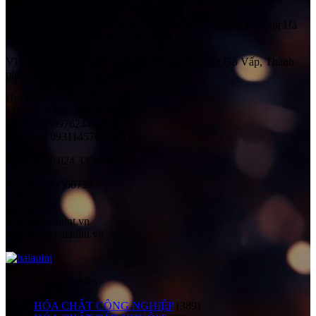
CÔNG TY CỔ PHẦN QUỐC TẾ HẢI ÂU
Địa chỉ:
Số 41 Ngách 58 Ngõ 108, Đường Trần Phú, Phường Hà
Đông, Thành phố Hà Nội, Việt Nam
VP HCM:
Số 525/1/10H Quang Trung, Phường Gò Vấp, Thành
phố Hồ Chí Minh, Việt Nam
Hotline:
Mr. Ngọc Anh: 0983565628
Mr. Tuấn: 0976244181 (HN)
Mr. Lâm: 0931145765 (SG)
Điện thoại:
024 33560758
Fax:
024 33560759
Email:
haiau@haiauint.vn
ngocanh@haiauint.vn
Danh mục sản phẩm
HÓA CHẤT CÔNG NGHIỆP
(389)