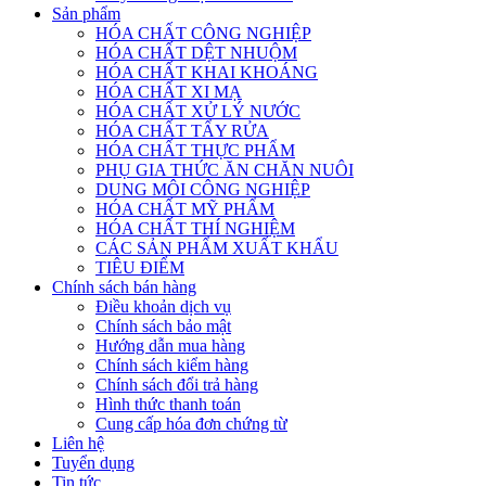
Sản phẩm
HÓA CHẤT CÔNG NGHIỆP
HÓA CHẤT DỆT NHUỘM
HÓA CHẤT KHAI KHOÁNG
HÓA CHẤT XI MẠ
HÓA CHẤT XỬ LÝ NƯỚC
HÓA CHẤT TẨY RỬA
HÓA CHẤT THỰC PHẨM
PHỤ GIA THỨC ĂN CHĂN NUÔI
DUNG MÔI CÔNG NGHIỆP
HÓA CHẤT MỸ PHẨM
HÓA CHẤT THÍ NGHIỆM
CÁC SẢN PHẨM XUẤT KHẨU
TIÊU ĐIỂM
Chính sách bán hàng
Điều khoản dịch vụ
Chính sách bảo mật
Hướng dẫn mua hàng
Chính sách kiểm hàng
Chính sách đổi trả hàng
Hình thức thanh toán
Cung cấp hóa đơn chứng từ
Liên hệ
Tuyển dụng
Tin tức