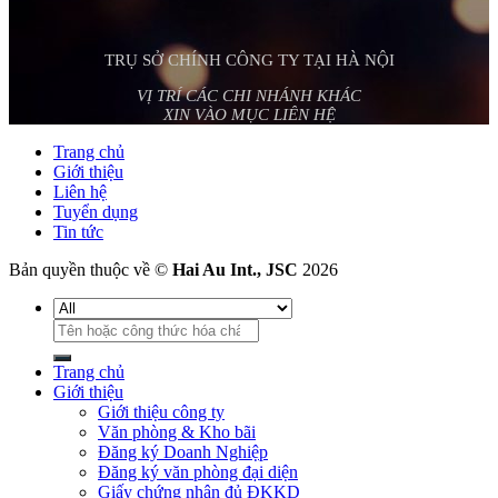
TRỤ SỞ CHÍNH CÔNG TY TẠI HÀ NỘI
VỊ TRÍ CÁC CHI NHÁNH KHÁC
XIN VÀO MỤC LIÊN HỆ
Trang chủ
Giới thiệu
Liên hệ
Tuyển dụng
Tin tức
Bản quyền thuộc về ©
Hai Au Int., JSC
2026
Tìm
kiếm:
Trang chủ
Giới thiệu
Giới thiệu công ty
Văn phòng & Kho bãi
Đăng ký Doanh Nghiệp
Đăng ký văn phòng đại diện
Giấy chứng nhận đủ ĐKKD