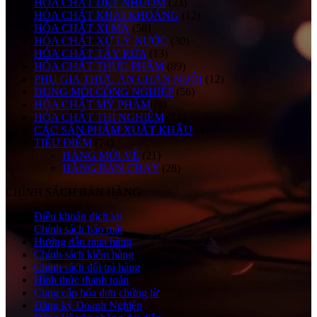
HÓA CHẤT DỆT NHUỘM
(23)
HÓA CHẤT KHAI KHOÁNG
(12)
HÓA CHẤT XI MẠ
(58)
HÓA CHẤT XỬ LÝ NƯỚC
(30)
HÓA CHẤT TẨY RỬA
(13)
HÓA CHẤT THỰC PHẨM
(89)
PHỤ GIA THỨC ĂN CHĂN NUÔI
(12)
DUNG MÔI CÔNG NGHIỆP
(56)
HÓA CHẤT MỸ PHẨM
(8)
HÓA CHẤT THÍ NGHIỆM
(21)
CÁC SẢN PHẨM XUẤT KHẨU
(4)
TIÊU ĐIỂM
(74)
HÀNG MỚI VỀ
(21)
HÀNG BÁN CHẠY
(28)
CHÍNH SÁCH BÁN HÀNG
Điều khoản dịch vụ
Chính sách bảo mật
Hướng dẫn mua hàng
Chính sách kiểm hàng
Chính sách đổi trả hàng
Hình thức thanh toán
Cung cấp hóa đơn chứng từ
Đăng ký Doanh Nghiệp