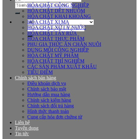
Tìm
HÓA CHẤT CÔNG NGHIỆP
kiếm:
HÓA CHẤT DỆT NHUỘM
HÓA CHẤT KHAI KHOÁNG
HÓA CHẤT XI MẠ
Tìm
HÓA CHẤT XỬ LÝ NƯỚC
kiếm:
HÓA CHẤT TẨY RỬA
HÓA CHẤT THỰC PHẨM
PHỤ GIA THỨC ĂN CHĂN NUÔI
DUNG MÔI CÔNG NGHIỆP
HÓA CHẤT MỸ PHẨM
HÓA CHẤT THÍ NGHIỆM
CÁC SẢN PHẨM XUẤT KHẨU
TIÊU ĐIỂM
Chính sách bán hàng
Điều khoản dịch vụ
Chính sách bảo mật
Hướng dẫn mua hàng
Chính sách kiểm hàng
Chính sách đổi trả hàng
Hình thức thanh toán
Cung cấp hóa đơn chứng từ
Liên hệ
Tuyển dụng
Tin tức