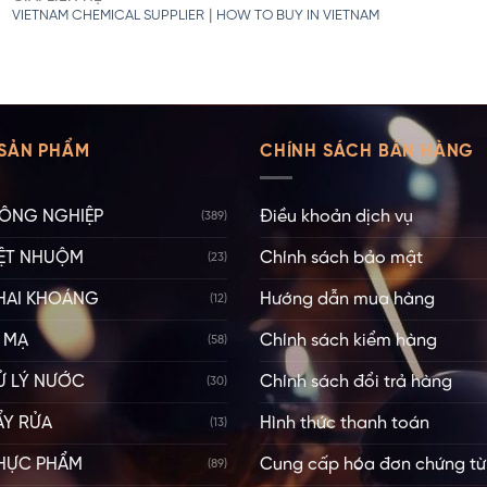
|
VIETNAM CHEMICAL SUPPLIER
HOW TO BUY IN VIETNAM
SẢN PHẨM
CHÍNH SÁCH BÁN HÀNG
ÔNG NGHIỆP
Điều khoản dịch vụ
(389)
ỆT NHUỘM
Chính sách bảo mật
(23)
HAI KHOÁNG
Hướng dẫn mua hàng
(12)
 MẠ
Chính sách kiểm hàng
(58)
Ử LÝ NƯỚC
Chính sách đổi trả hàng
(30)
ẨY RỬA
Hình thức thanh toán
(13)
HỰC PHẨM
Cung cấp hóa đơn chứng từ
(89)