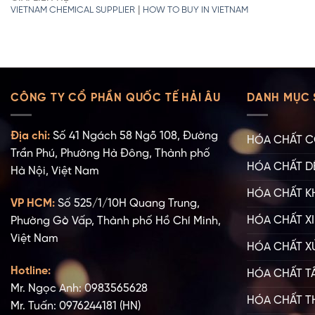
|
VIETNAM CHEMICAL SUPPLIER
HOW TO BUY IN VIETNAM
CÔNG TY CỔ PHẦN QUỐC TẾ HẢI ÂU
DANH MỤC 
Địa chỉ:
Số 41 Ngách 58 Ngõ 108, Đường
HÓA CHẤT C
Trần Phú, Phường Hà Đông, Thành phố
HÓA CHẤT D
Hà Nội, Việt Nam
HÓA CHẤT K
VP HCM:
Số 525/1/10H Quang Trung,
HÓA CHẤT XI
Phường Gò Vấp, Thành phố Hồ Chí Minh,
Việt Nam
HÓA CHẤT X
Hotline:
HÓA CHẤT T
Mr. Ngọc Anh: 0983565628
HÓA CHẤT T
Mr. Tuấn: 0976244181 (HN)