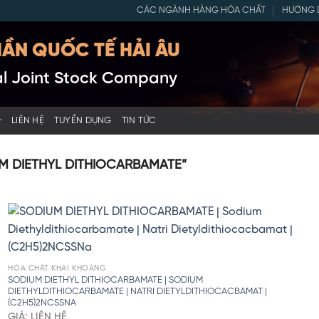
CÁC NGÀNH HÀNG HÓA CHẤT
HƯỚNG 
ẦN QUỐC TẾ HẢI ÂU
nal Joint Stock Company
LIÊN HỆ
TUYỂN DỤNG
TIN TỨC
M DIETHYL DITHIOCARBAMATE”
HÓA CHẤT KHAI KHOÁNG
SODIUM DIETHYL DITHIOCARBAMATE | SODIUM
DIETHYLDITHIOCARBAMATE | NATRI DIETYLDITHIOCACBAMAT |
(C2H5)2NCSSNA
GIÁ: LIÊN HỆ