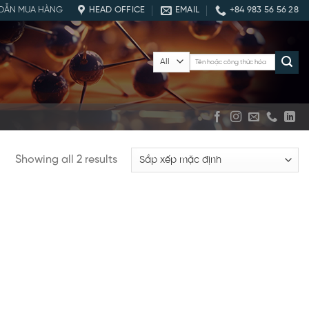
DẪN MUA HÀNG
HEAD OFFICE
EMAIL
+84 983 56 56 28
Tìm
kiếm:
Showing all 2 results