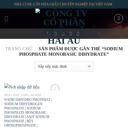
Skip
NHÀ CUNG CẤP HÓA CHẤT CHUYÊN NGHIỆP TẠI VIỆT NAM
to
content
TRANG CHỦ
/
SẢN PHẨM ĐƯỢC GẮN THẺ “SODIUM
PHOSPHATE MONOBASIC DIHYDRATE”
HÓA CHẤT CÔNG NGHIỆP
NATRI DIHYDRO PHOTPHAT |
SODIUM DIHYDROGEN
PHOSPHATE | SODIUM
PHOSPHATE MONOBASIC
DIHYDRATE | AXIT SODIUM
PHOSPHATE | BỘT
ORTHOPHOSPHATE |