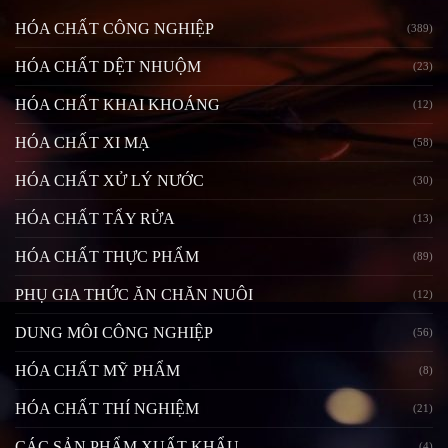
HÓA CHẤT CÔNG NGHIỆP
(389)
HÓA CHẤT DỆT NHUỘM
(23)
HÓA CHẤT KHAI KHOÁNG
(12)
HÓA CHẤT XI MẠ
(58)
HÓA CHẤT XỬ LÝ NƯỚC
(30)
HÓA CHẤT TẨY RỬA
(13)
HÓA CHẤT THỰC PHẨM
(89)
PHỤ GIA THỨC ĂN CHĂN NUÔI
(12)
DUNG MÔI CÔNG NGHIỆP
(56)
HÓA CHẤT MỸ PHẨM
(8)
HÓA CHẤT THÍ NGHIỆM
(21)
CÁC SẢN PHẨM XUẤT KHẨU
(4)