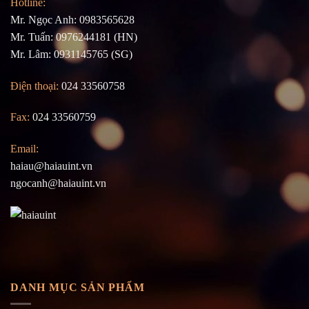
Hotline:
Mr. Ngọc Anh: 0983565628
Mr. Tuấn: 0976244181 (HN)
Mr. Lâm: 0931145765 (SG)
Điện thoại:
024 33560758
Fax:
024 33560759
Email:
haiau@haiauint.vn
ngocanh@haiauint.vn
DANH MỤC SẢN PHẨM