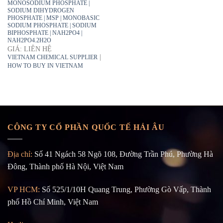
MONOSODIUM PHOSPHATE |
SODIUM DIHYDROGEN
PHOSPHATE | MSP | MONOBASIC
SODIUM PHOSPHATE | SODIUM
BIPHOSPHATE | NAH2PO4 |
NAH2PO4.2H2O
GIÁ: LIÊN HỆ
|
VIETNAM CHEMICAL SUPPLIER
HOW TO BUY IN VIETNAM
CÔNG TY CỔ PHẦN QUỐC TẾ HẢI ÂU
Địa chỉ:
Số 41 Ngách 58 Ngõ 108, Đường Trần Phú, Phường Hà
Đông, Thành phố Hà Nội, Việt Nam
VP HCM:
Số 525/1/10H Quang Trung, Phường Gò Vấp, Thành
phố Hồ Chí Minh, Việt Nam