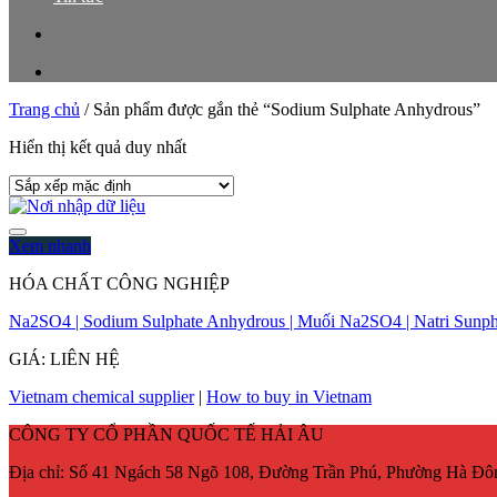
Trang chủ
/
Sản phẩm được gắn thẻ “Sodium Sulphate Anhydrous”
Hiển thị kết quả duy nhất
Xem nhanh
HÓA CHẤT CÔNG NGHIỆP
Na2SO4 | Sodium Sulphate Anhydrous | Muối Na2SO4 | Natri Sunphat | N
GIÁ: LIÊN HỆ
Vietnam chemical supplier
|
How to buy in Vietnam
CÔNG TY CỔ PHẦN QUỐC TẾ HẢI ÂU
Địa chỉ:
Số 41 Ngách 58 Ngõ 108, Đường Trần Phú, Phường Hà Đôn