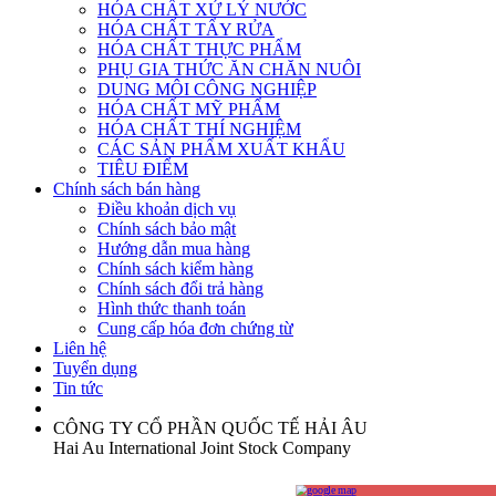
HÓA CHẤT XỬ LÝ NƯỚC
HÓA CHẤT TẨY RỬA
HÓA CHẤT THỰC PHẨM
PHỤ GIA THỨC ĂN CHĂN NUÔI
DUNG MÔI CÔNG NGHIỆP
HÓA CHẤT MỸ PHẨM
HÓA CHẤT THÍ NGHIỆM
CÁC SẢN PHẨM XUẤT KHẨU
TIÊU ĐIỂM
Chính sách bán hàng
Điều khoản dịch vụ
Chính sách bảo mật
Hướng dẫn mua hàng
Chính sách kiểm hàng
Chính sách đổi trả hàng
Hình thức thanh toán
Cung cấp hóa đơn chứng từ
Liên hệ
Tuyển dụng
Tin tức
CÔNG TY CỔ PHẦN QUỐC TẾ HẢI ÂU
Hai Au International Joint Stock Company