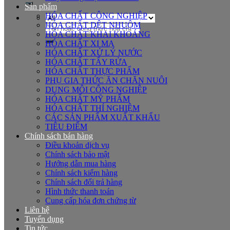
Sản phẩm
HÓA CHẤT CÔNG NGHIỆP
HÓA CHẤT DỆT NHUỘM
Tìm
HÓA CHẤT KHAI KHOÁNG
kiếm:
HÓA CHẤT XI MẠ
HÓA CHẤT XỬ LÝ NƯỚC
HÓA CHẤT TẨY RỬA
HÓA CHẤT THỰC PHẨM
PHỤ GIA THỨC ĂN CHĂN NUÔI
DUNG MÔI CÔNG NGHIỆP
HÓA CHẤT MỸ PHẨM
HÓA CHẤT THÍ NGHIỆM
CÁC SẢN PHẨM XUẤT KHẨU
TIÊU ĐIỂM
Chính sách bán hàng
Điều khoản dịch vụ
Chính sách bảo mật
Hướng dẫn mua hàng
Chính sách kiểm hàng
Chính sách đổi trả hàng
Hình thức thanh toán
Cung cấp hóa đơn chứng từ
Liên hệ
Tuyển dụng
Tin tức