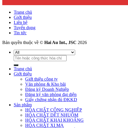
Trang chủ
Giới thiệu
Liên hệ
Tuyển dụng
Tin tức
Bản quyền thuộc về ©
Hai Au Int., JSC
2026
Tìm
kiếm:
Trang chủ
Giới thiệu
Giới thiệu công ty
Văn phòng & Kho bãi
Đăng ký Doanh Nghiệp
Đăng ký văn phòng đại diện
Giấy chứng nhận đủ ĐKKD
Sản phẩm
HÓA CHẤT CÔNG NGHIỆP
HÓA CHẤT DỆT NHUỘM
HÓA CHẤT KHAI KHOÁNG
HÓA CHẤT XI MẠ