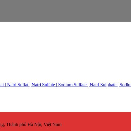
atri Sulfat | Natri Sulfate | Sodium Sulfate | Natri Sulphate | Sodiu
g, Thành phố Hà Nội, Việt Nam