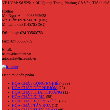
VP HCM:
Số 525/1/10H Quang Trung, Phường Gò Vấp, Thành phố
Hotline:
Mr. Ngọc Anh: 0983565628
Mr. Tuấn: 0976244181 (HN)
Mr. Lâm: 0931145765 (SG)
Điện thoại:
024 33560758
Fax:
024 33560759
Email:
haiau@haiauint.vn
ngocanh@haiauint.vn
Danh mục sản phẩm
HÓA CHẤT CÔNG NGHIỆP
(389)
HÓA CHẤT DỆT NHUỘM
(23)
HÓA CHẤT KHAI KHOÁNG
(12)
HÓA CHẤT XI MẠ
(58)
HÓA CHẤT XỬ LÝ NƯỚC
(30)
HÓA CHẤT TẨY RỬA
(13)
HÓA CHẤT THỰC PHẨM
(89)