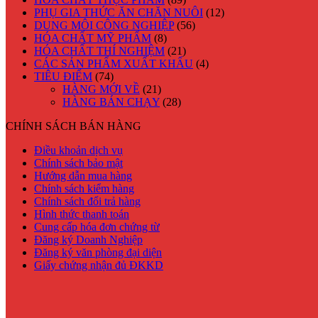
PHỤ GIA THỨC ĂN CHĂN NUÔI
(12)
DUNG MÔI CÔNG NGHIỆP
(56)
HÓA CHẤT MỸ PHẨM
(8)
HÓA CHẤT THÍ NGHIỆM
(21)
CÁC SẢN PHẨM XUẤT KHẨU
(4)
TIÊU ĐIỂM
(74)
HÀNG MỚI VỀ
(21)
HÀNG BÁN CHẠY
(28)
CHÍNH SÁCH BÁN HÀNG
Điều khoản dịch vụ
Chính sách bảo mật
Hướng dẫn mua hàng
Chính sách kiểm hàng
Chính sách đổi trả hàng
Hình thức thanh toán
Cung cấp hóa đơn chứng từ
Đăng ký Doanh Nghiệp
Đăng ký văn phòng đại diện
Giấy chứng nhận đủ ĐKKD