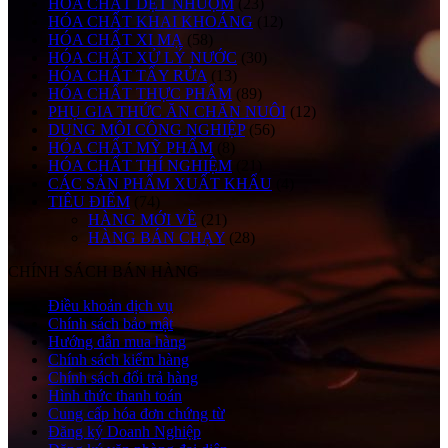
HÓA CHẤT DỆT NHUỘM
(23)
HÓA CHẤT KHAI KHOÁNG
(12)
HÓA CHẤT XI MẠ
(58)
HÓA CHẤT XỬ LÝ NƯỚC
(30)
HÓA CHẤT TẨY RỬA
(13)
HÓA CHẤT THỰC PHẨM
(89)
PHỤ GIA THỨC ĂN CHĂN NUÔI
(12)
DUNG MÔI CÔNG NGHIỆP
(56)
HÓA CHẤT MỸ PHẨM
(8)
HÓA CHẤT THÍ NGHIỆM
(21)
CÁC SẢN PHẨM XUẤT KHẨU
(4)
TIÊU ĐIỂM
(74)
HÀNG MỚI VỀ
(21)
HÀNG BÁN CHẠY
(28)
CHÍNH SÁCH BÁN HÀNG
Điều khoản dịch vụ
Chính sách bảo mật
Hướng dẫn mua hàng
Chính sách kiểm hàng
Chính sách đổi trả hàng
Hình thức thanh toán
Cung cấp hóa đơn chứng từ
Đăng ký Doanh Nghiệp