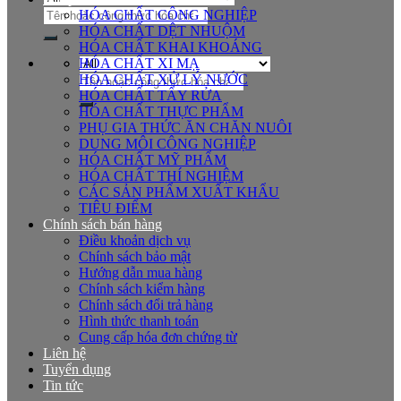
Tìm
HÓA CHẤT CÔNG NGHIỆP
kiếm:
HÓA CHẤT DỆT NHUỘM
HÓA CHẤT KHAI KHOÁNG
HÓA CHẤT XI MẠ
Tìm
HÓA CHẤT XỬ LÝ NƯỚC
kiếm:
HÓA CHẤT TẨY RỬA
HÓA CHẤT THỰC PHẨM
PHỤ GIA THỨC ĂN CHĂN NUÔI
DUNG MÔI CÔNG NGHIỆP
HÓA CHẤT MỸ PHẨM
HÓA CHẤT THÍ NGHIỆM
CÁC SẢN PHẨM XUẤT KHẨU
TIÊU ĐIỂM
Chính sách bán hàng
Điều khoản dịch vụ
Chính sách bảo mật
Hướng dẫn mua hàng
Chính sách kiểm hàng
Chính sách đổi trả hàng
Hình thức thanh toán
Cung cấp hóa đơn chứng từ
Liên hệ
Tuyển dụng
Tin tức