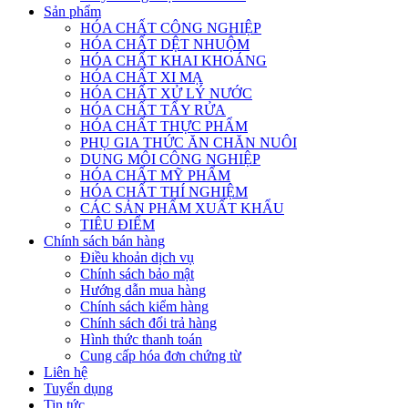
Sản phẩm
HÓA CHẤT CÔNG NGHIỆP
HÓA CHẤT DỆT NHUỘM
HÓA CHẤT KHAI KHOÁNG
HÓA CHẤT XI MẠ
HÓA CHẤT XỬ LÝ NƯỚC
HÓA CHẤT TẨY RỬA
HÓA CHẤT THỰC PHẨM
PHỤ GIA THỨC ĂN CHĂN NUÔI
DUNG MÔI CÔNG NGHIỆP
HÓA CHẤT MỸ PHẨM
HÓA CHẤT THÍ NGHIỆM
CÁC SẢN PHẨM XUẤT KHẨU
TIÊU ĐIỂM
Chính sách bán hàng
Điều khoản dịch vụ
Chính sách bảo mật
Hướng dẫn mua hàng
Chính sách kiểm hàng
Chính sách đổi trả hàng
Hình thức thanh toán
Cung cấp hóa đơn chứng từ
Liên hệ
Tuyển dụng
Tin tức