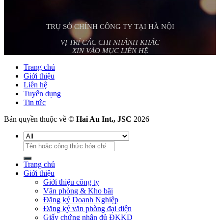
TRỤ SỞ CHÍNH CÔNG TY TẠI HÀ NỘI
VỊ TRÍ CÁC CHI NHÁNH KHÁC
XIN VÀO MỤC LIÊN HỆ
Trang chủ
Giới thiệu
Liên hệ
Tuyển dụng
Tin tức
Bản quyền thuộc về ©
Hai Au Int., JSC
2026
Tìm
kiếm:
Trang chủ
Giới thiệu
Giới thiệu công ty
Văn phòng & Kho bãi
Đăng ký Doanh Nghiệp
Đăng ký văn phòng đại diện
Giấy chứng nhận đủ ĐKKD