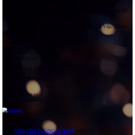
CÔNG TY CỔ PHẦN QUỐC TẾ HẢI ÂU
Địa chỉ:
Số 41 Ngách 58 Ngõ 108, Đường Trần Phú, Phường Hà
Đông, Thành phố Hà Nội, Việt Nam
VP HCM:
Số 525/1/10H Quang Trung, Phường Gò Vấp, Thành
phố Hồ Chí Minh, Việt Nam
Hotline:
Mr. Ngọc Anh: 0983565628
Mr. Tuấn: 0976244181 (HN)
Mr. Lâm: 0931145765 (SG)
Điện thoại:
024 33560758
Fax:
024 33560759
Email:
haiau@haiauint.vn
ngocanh@haiauint.vn
Danh mục sản phẩm
HÓA CHẤT CÔNG NGHIỆP
(389)