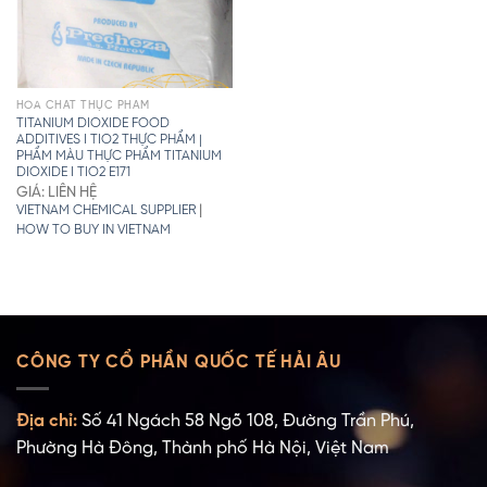
HÓA CHẤT THỰC PHẨM
TITANIUM DIOXIDE FOOD
ADDITIVES I TIO2 THỰC PHẨM |
PHẨM MÀU THỰC PHẨM TITANIUM
DIOXIDE I TIO2 E171
GIÁ: LIÊN HỆ
|
VIETNAM CHEMICAL SUPPLIER
HOW TO BUY IN VIETNAM
CÔNG TY CỔ PHẦN QUỐC TẾ HẢI ÂU
Địa chỉ:
Số 41 Ngách 58 Ngõ 108, Đường Trần Phú,
Phường Hà Đông, Thành phố Hà Nội, Việt Nam