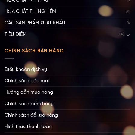
HÓA CHẤT MỸ PHẨM
(8)
HÓA CHẤT THÍ NGHIỆM
(21)
CÁC SẢN PHẨM XUẤT KHẨU
(4)
TIÊU ĐIỂM
(74)
CHÍNH SÁCH BÁN HÀNG
Điều khoản dịch vụ
Chính sách bảo mật
Hướng dẫn mua hàng
Chính sách kiểm hàng
Chính sách đổi trả hàng
Hình thức thanh toán