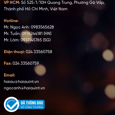
VP HCM:
Số 525/1/10H Quang Trung, Phường Gò Vấp,
Thành phố Hồ Chí Minh, Việt Nam
Hotline:
Mr. Ngọc Anh: 0983565628
Mr. Tuấn: 0976244181 (HN)
Mr. Lâm: 0931145765 (SG)
Điện thoại:
024 33560758
Fax:
024 33560759
Email:
haiau@haiauint.vn
ngocanh@haiauint.vn