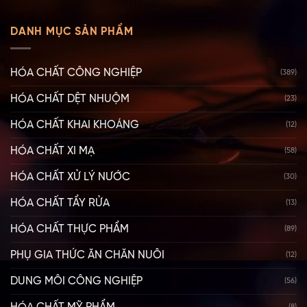
DANH MỤC SẢN PHẨM
HÓA CHẤT CÔNG NGHIỆP
(389)
HÓA CHẤT DỆT NHUỘM
(23)
HÓA CHẤT KHAI KHOÁNG
(12)
HÓA CHẤT XI MẠ
(58)
HÓA CHẤT XỬ LÝ NƯỚC
(30)
HÓA CHẤT TẨY RỬA
(13)
HÓA CHẤT THỰC PHẨM
(89)
PHỤ GIA THỨC ĂN CHĂN NUÔI
(12)
DUNG MÔI CÔNG NGHIỆP
(56)