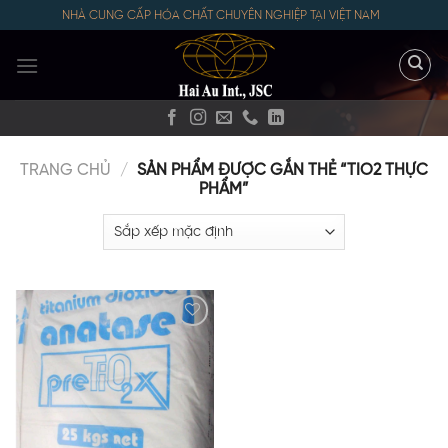
Skip
NHÀ CUNG CẤP HÓA CHẤT CHUYÊN NGHIỆP TẠI VIỆT NAM
to
content
TRANG CHỦ
/
SẢN PHẨM ĐƯỢC GẮN THẺ “TIO2 THỰC
PHẨM”